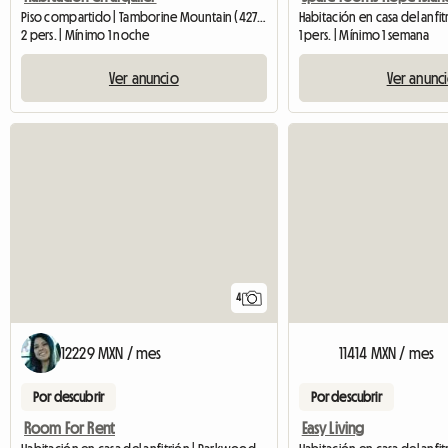
Piso compartido | Tamborine Mountain (4272)
Habitación en casa del anfit
2 pers. | Mínimo 1 noche
1 pers. | Mínimo 1 semana
Ver anuncio
Ver anunc
4
12229 MXN / mes
11414 MXN / mes
Por descubrir
Por descubrir
Room For Rent
Easy Living