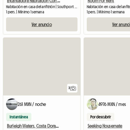
Encantadora Habitación Con Hermosas Instalaciones
Room For Rent
Habitación en casa del anfitrión | Southport (4215)
1 pers. | Mínimo 1 semana
1 pers. | Mínimo 1 semana
Ver anuncio
Ver anunc
3
261 MXN / noche
4976 MXN / mes
Instantánea
Por descubrir
Burleigh Waters, Costa Dorada, Queensland, Australia
Seeking Housemate