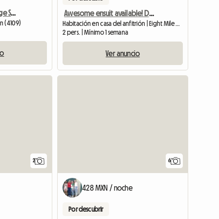
Semi Ensuite,100m to Large Shopping Cntr
Awesome ensuit available! Don't miss out
n (4109)
Habitación en casa del anfitrión | Eight Mile Plains (4113)
2 pers. | Mínimo 1 semana
io
Ver anuncio
Ver el anu
2
6
428 MXN / noche
Por descubrir