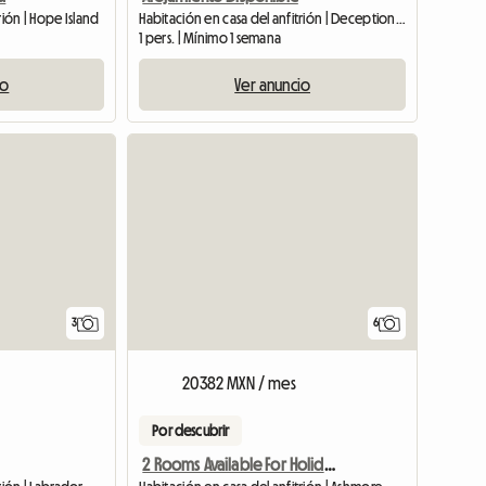
rión | Hope Island
Habitación en casa del anfitrión | Deception Bay (4508)
1 pers. | Mínimo 1 semana
io
Ver anuncio
3
6
20382 MXN / mes
Por descubrir
2 Rooms Available For Holiday Season