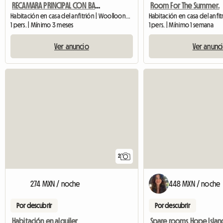
RECAMARA PRINCIPAL CON BAÑO DISPONIBLE EN HERMOSO EDIFICIO
Room For The Summer.
Habitación en casa del anfitrión | Woolloongabba (4102) | 79 M2
1 pers. | Mínimo 3 meses
1 pers. | Mínimo 1 semana
Ver anuncio
Ver anunc
2
274 MXN / noche
448 MXN / noche
Por descubrir
Por descubrir
Habitación en alquiler
Spare rooms Hope Islan