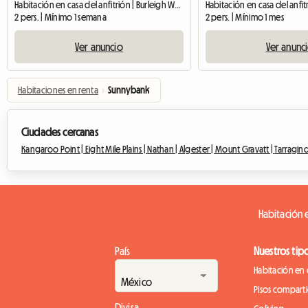
Habitación en casa del anfitrión | Burleigh Waters (4220) | 30 M2
2 pers. | Mínimo 1 semana
2 pers. | Mínimo 1 mes
Ver anuncio
Ver anunc
Habitaciones en renta
›
Sunnybank
Ciudades cercanas
Kangaroo Point |
Eight Mile Plains |
Nathan |
Algester |
Mount Gravatt |
Tarragind
Habitación e
País
Nuestros tip
Habitación en 
Pisos compart
Divisa