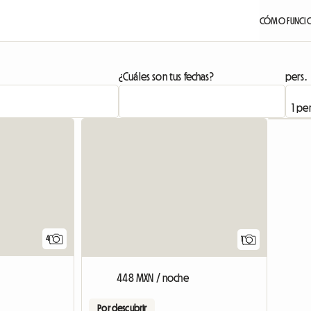
CÓMO FUNCI
¿Cuáles son tus fechas?
pers.
Ver el a
4
1
448 MXN / noche
Por descubrir