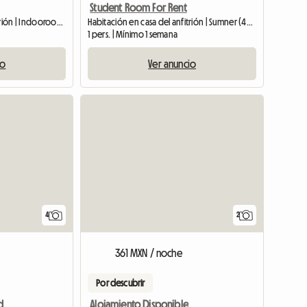
Student Room For Rent
Habitación en casa del anfitrión | Indooroopilly (4068)
Habitación en casa del anfitrión | Sumner (4074)
1 pers. | Mínimo 1 semana
io
Ver anuncio
Ver el anuncio
4
2
361 MXN / noche
Por descubrir
d
Alojamiento Disponible