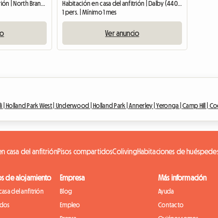
Habitación en casa del anfitrión | North Branch (4370)
Habitación en casa del anfitrión | Dalby (4405)
1 pers. | Mínimo 1 mes
io
Ver anuncio
i |
Holland Park West |
Underwood |
Holland Park |
Annerley |
Yeronga |
Camp Hill |
Co
n casa del anfitrión
Pisos compartidos
Coliving
Habitaciones de huéspede
os de alojamiento
Empresa
Más información
casa del anfitrión
Blog
Ayuda
idos
Empleo
Contacto