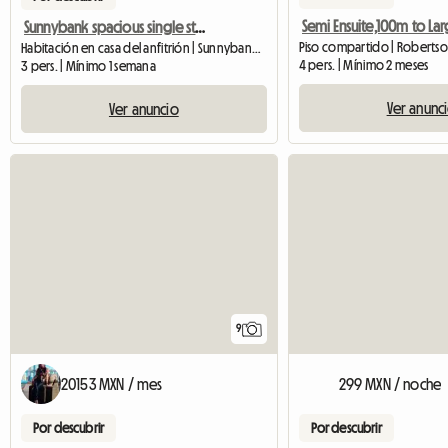
Sunnybank spacious single storey
Piso compartido | Robertso
Habitación en casa del anfitrión | Sunnybank (4109)
4 pers. | Mínimo 2 meses
3 pers. | Mínimo 1 semana
Ver anunc
Ver anuncio
9
20153 MXN / mes
299 MXN / noche
Por descubrir
Por descubrir