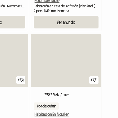
Room Available
Habitación en casa del anfitrión | Merrimac (4226)
Habitación en casa del anfitrión | Plainland (4341)
2 pers. | Mínimo 1 semana
io
Ver anuncio
Ver el anunc
Ver el anu
2
8
7987 MXN / mes
Por descubrir
Habitación En Alquiler