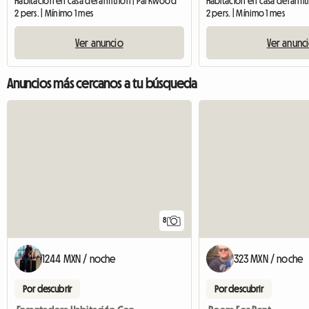
Habitación en casa del anfitrión | Parkwood
Habitación en casa del anfit
2 pers. | Mínimo 1 mes
2 pers. | Mínimo 1 mes
Ver anuncio
Ver anunc
Anuncios más cercanos a tu búsqueda
8
1244 MXN / noche
323 MXN / noche
Por descubrir
Por descubrir