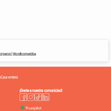
orparoo |
Woolloongabba
s
Casa entera
¡Únete a nuestra comunidad!