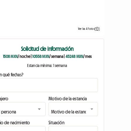
Ver las 4 fotos
Solicitud de información
1508 MXN
/ noche
|
10558 MXN
/ semana
|
45248 MXN
/ mes
Estancia mínima: 1 semana
n qué fechas?
ajero
Motivo de la estancia
ño de nacimiento
Situación