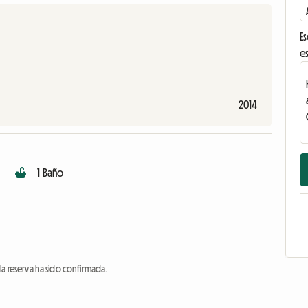
Es
es
2014
1 Baño
a reserva ha sido confirmada.