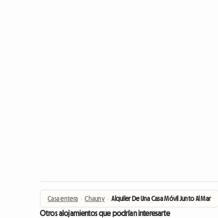
Casa entera
›
Chauny
›
Alquiler De Una Casa Móvil Junto Al Mar
Otros alojamientos que podrían interesarte