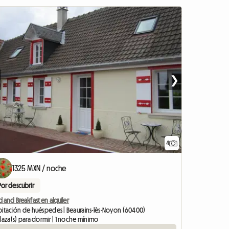
❯
4
1325 MXN / noche
Por descubrir
 and Breakfast en alquiler
bitación de huéspedes | Beaurains-lès-Noyon (60400)
laza(s) para dormir | 1 noche mínimo