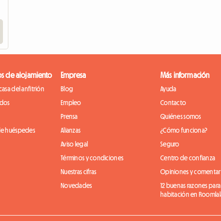
os de alojamiento
Empresa
Más información
casa del anfitrión
Blog
Ayuda
idos
Empleo
Contacto
Prensa
Quiénes somos
de huéspedes
Alianzas
¿Cómo funciona?
Aviso legal
Seguro
Términos y condiciones
Centro de confianza
Nuestras cifras
Opiniones y comentar
Novedades
12 buenas razones para
habitación en Roomlal