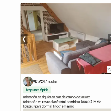
❮
5
917 MXN / noche
Respuesta rápida
Habitación en alquiler en casa de campo de 200M2
Habitación en casa del anfitrión | Hombleux (80400) | 9 M2
1 plaza(s) para dormir | 1 noche mínimo