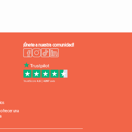
¡Únete a nuestra comunidad!
ios
 ofrecer una
a