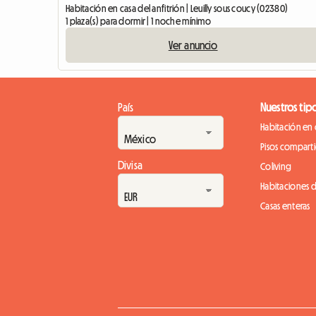
Habitación en casa del anfitrión | Leuilly sous coucy (02380)
1 plaza(s) para dormir | 1 noche mínimo
Ver anuncio
País
Nuestros tip
Habitación en 
Pisos compart
Divisa
Coliving
Habitaciones 
Casas enteras