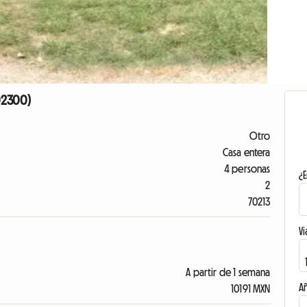
 02300)
Otro
Casa entera
4 personas
¿E
2
70213
Vi
A partir de 1 semana
A
10191 MXN