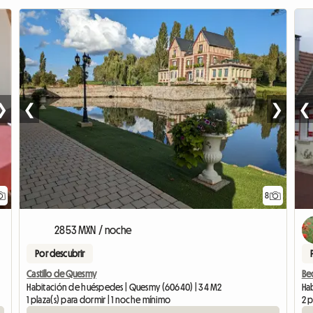
❯
❮
❯
❮
8
2853 MXN / noche
Por descubrir
Castillo de Quesmy
Bed
Habitación de huéspedes | Quesmy (60640) | 34 M2
Ha
1 plaza(s) para dormir | 1 noche mínimo
2 p