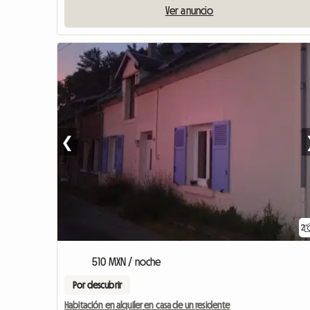
Ver anuncio
❮
2
510 MXN / noche
Por descubrir
Habitación en alquiler en casa de un residente