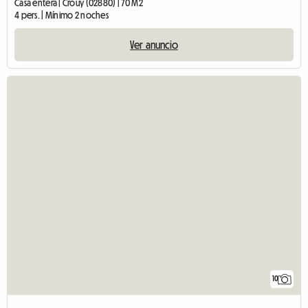
Casa entera | Crouy (02880) | 70 M2
4 pers. | Mínimo 2 noches
Ver anuncio
10