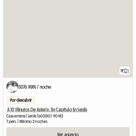
12
3076 MXN / noche
Por descubrir
A 10 Minutos De Asterix, Un Capítulo En Senlis
Casa entera | Senlis (60300) | 90 M2
7 pers. | Mínimo 2 noches
Ver anuncio