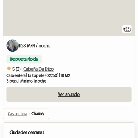
2
1128 MXN / noche
Respuesta rápida
5 (3) |
Cabaña De Erizo
Casa entera | La Capelle (02260) | 18 M2
3 pers. | Mínimo 1 noche
Ver anuncio
Casa entera
›
Chauny
Ciudades cercanas