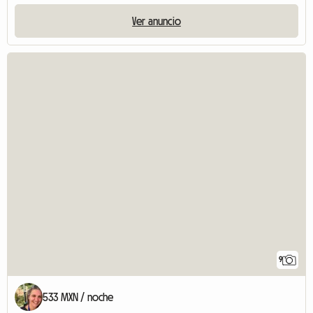
Ver anuncio
9
533 MXN / noche