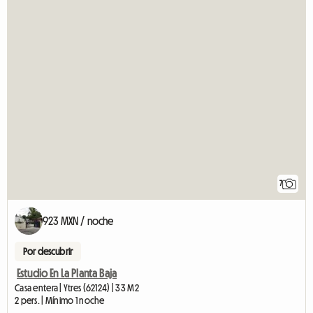
7
923 MXN / noche
Por descubrir
Estudio En La Planta Baja
Casa entera | Ytres (62124) | 33 M2
2 pers. | Mínimo 1 noche