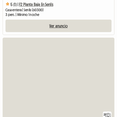
5 (1) |
F2 Planta Baja En Senlis
Casa entera | Senlis (60300)
3 pers. | Mínimo 1 noche
Ver anuncio
21