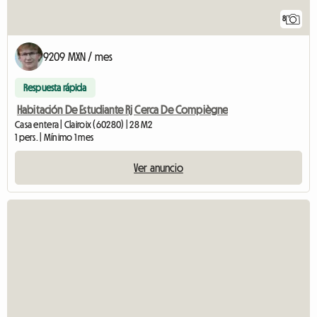
8
9209 MXN / mes
Respuesta rápida
Habitación De Estudiante Rj Cerca De Compiègne
Casa entera | Clairoix (60280) | 28 M2
1 pers. | Mínimo 1 mes
Ver anuncio
Ver el anuncio