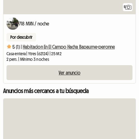
5
718 MXN / noche
Por descubrir
5 (1) |
Habitacion En El Campo Hacha Bapaume-peronne
Casa entera | Ytres (62124) | 25 M2
2 pers. | Mínimo 3 noches
Ver anuncio
Anuncios más cercanos a tu búsqueda