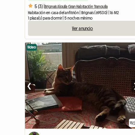
5 (3) |
Brignais Alquila Gran Habitación Tranquila
Habitación en casa del anfitrión | Brignais (69530) | 16 M2
1 plaza(s) para dormir | 5 noches mínimo
Ver anuncio
Video
❮
15