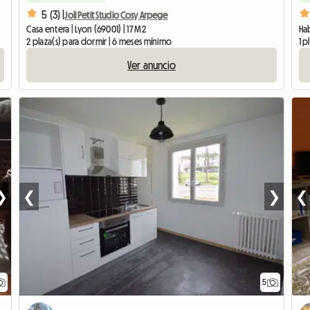
5 (3) |
Joli Petit Studio Cosy Arpege
Casa entera | Lyon (69001) | 17 M2
Hab
2 plaza(s) para dormir | 6 meses mínimo
1 p
Ver anuncio
❯
❮
❯
❮
5