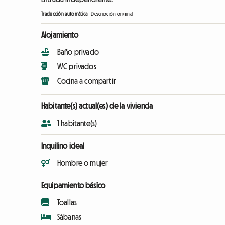
Traducción automática
-
Descripción original
Alojamiento
Baño privado
WC privados
Cocina a compartir
Habitante(s) actual(es) de la vivienda
1 habitante(s)
Inquilino ideal
Hombre o mujer
Equipamiento básico
Toallas
Sábanas