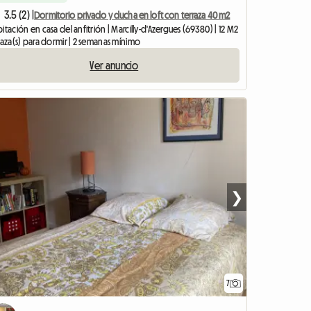
3.5 (2) |
Dormitorio privado y ducha en loft con terraza 40 m2
itación en casa del anfitrión | Marcilly-d'Azergues (69380) | 12 M2
laza(s) para dormir | 2 semanas mínimo
Ver anuncio
❯
7