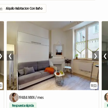
on
›
Alquilo Habitacion Con Baño
❯
❮
❯
❮
12
19484 MXN / mes
Respuesta rápida