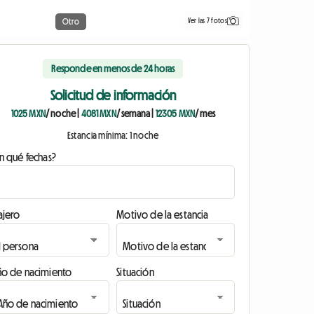
Ver las 7 fotos
Otro
Responde en menos de 24 horas
Solicitud de información
1025 MXN
/ noche
|
4081 MXN
/ semana
|
12305 MXN
/ mes
Estancia mínima: 1 noche
n qué fechas?
ajero
Motivo de la estancia
ño de nacimiento
Situación