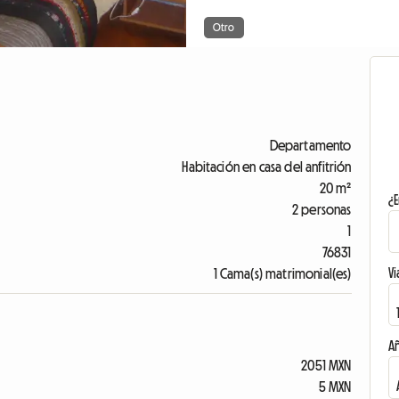
Otro
Departamento
Habitación en casa del anfitrión
20 m²
¿E
2 personas
1
76831
Vi
1 Cama(s) matrimonial(es)
A
2051 MXN
5 MXN