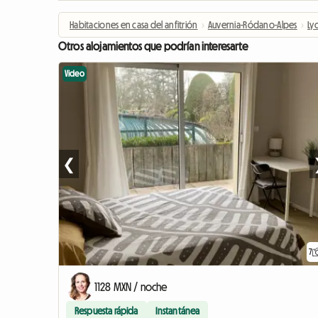
Habitaciones en casa del anfitrión
›
Auvernia-Ródano-Alpes
›
Ly
Otros alojamientos que podrían interesarte
Video
❮
7
1128 MXN / noche
Respuesta rápida
Instantánea