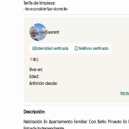
Tarifa de limpieza:
- No es posible fijar domicilio
Laurent
Identidad verificada
Teléfono verificado
5
(1)
Vive en:
Edad:
Anfitrión desde:
Ver e
Descripción
Habitación En Apartamento Familiar Con Baño Privado En 
Entrada Independiente.