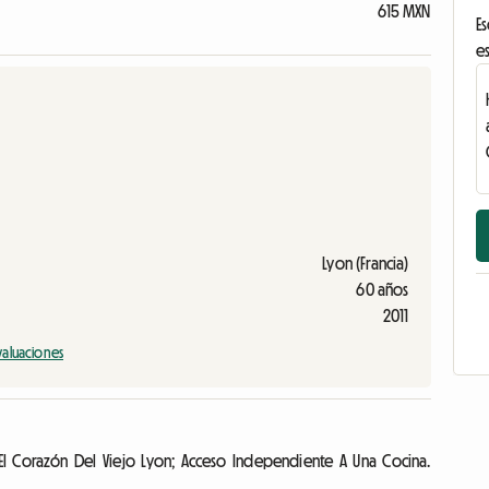
615 MXN
Es
es
Lyon (Francia)
60 años
2011
valuaciones
El Corazón Del Viejo Lyon; Acceso Independiente A Una Cocina.