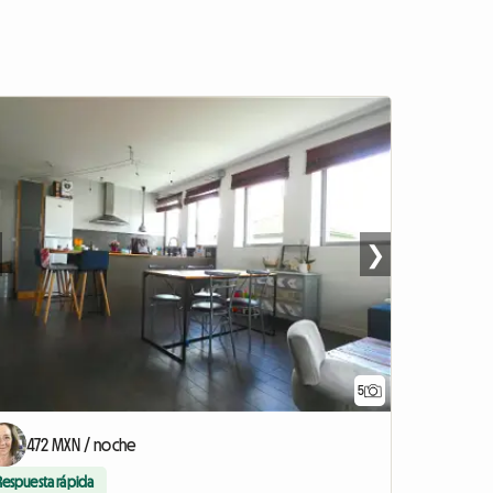
❯
5
472 MXN / noche
Respuesta rápida