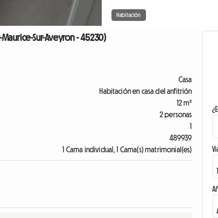
Habitación
nt-Maurice-Sur-Aveyron - 45230)
Casa
Habitación en casa del anfitrión
12 m²
¿E
2 personas
1
489939
Vi
1 Cama individual, 1 Cama(s) matrimonial(es)
A