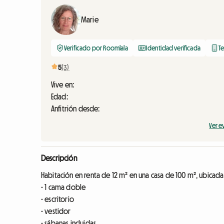
Marie
Verificado por Roomlala
Identidad verificada
Te
5
(3)
Vive en:
Edad:
Anfitrión desde:
Ver e
Descripción
Habitación en renta de 12 m² en una casa de 100 m², ubica
- 1 cama doble
- escritorio
- vestidor
- sábanas incluidas