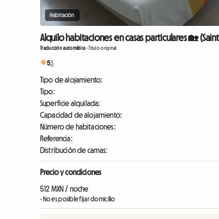
Habitación
Alquilo habitaciones en casas particulares 🏡 (Sai
Traducción automática
-
Título original
5
3
Tipo de alojamiento:
Tipo:
Superficie alquilada:
Capacidad de alojamiento:
Número de habitaciones:
Referencia:
Distribución de camas:
Precio y condiciones
512 MXN / noche
- No es posible fijar domicilio