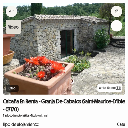
Ver las 15 fotos
Otro
Cabaña En Renta - Granja De Caballos (Saint-Maurice-D'ibie
- 07170)
Traducción automática
-
Título original
Tipo de alojamiento:
Casa