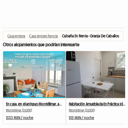
Casa entera
›
Casa entera Francia
›
Cabaña En Renta - Granja De Caballos
Otros alojamientos que podrían interesarte
En casa, en el antiguo Montélimar, acogedora T2, Wifi
Habitación Amueblada En Práctica Ideal Compañero De Piso, Estudiante
Montélimar (26200)
Montélimar (26200)
1333 MXN / noche
513 MXN / noche