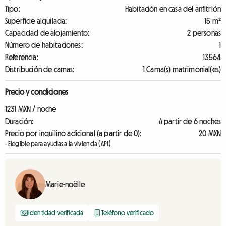
Tipo:
Habitación en casa del anfitrión
Superficie alquilada:
15 m²
Capacidad de alojamiento:
2 personas
Número de habitaciones:
1
Referencia:
13564
Distribución de camas:
1 Cama(s) matrimonial(es)
Precio y condiciones
1231 MXN / noche
Duración:
A partir de 6 noches
Precio por inquilino adicional (a partir de 0):
20 MXN
- Elegible para ayudas a la vivienda (APL)
Marie-noëlle
Identidad verificada
Teléfono verificado