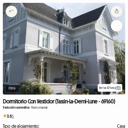
Ver las 12 fotos
Otro
Dormitorio Con Vestidor (Tassin-La-Demi-Lune - 69160)
Traducción automática
-
Título original
3.5
3
Tipo de alojamiento:
Casa