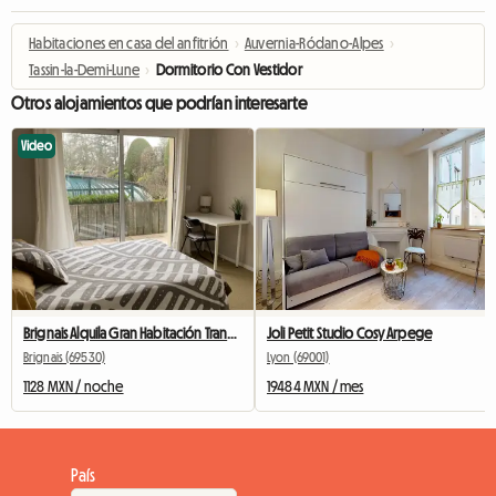
Habitaciones en casa del anfitrión
›
Auvernia-Ródano-Alpes
›
Tassin-la-Demi-Lune
›
Dormitorio Con Vestidor
Otros alojamientos que podrían interesarte
Video
Brignais Alquila Gran Habitación Tranquila
Joli Petit Studio Cosy Arpege
Brignais (69530)
Lyon (69001)
1128 MXN / noche
19484 MXN / mes
País