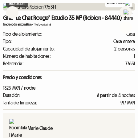
Ver las 12 fotos
Habitación
Gite "Le Chat Rouge" Estudio 35 M² (Robion - 84440)
Traducción automática
-
Título original
Tipo de alojamiento:
Casa
Tipo:
Casa entera
Capacidad de alojamiento:
2 personas
Número de habitaciones:
1
Referencia:
77631
Precio y condiciones
1325 MXN / noche
Duración:
A partir de 4 noches
Tarifa de limpieza:
917 MXN
Marie Claude