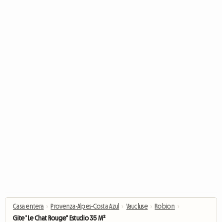
Casa entera
›
Provenza-Alpes-Costa Azul
›
Vaucluse
›
Robion
›
Gite "Le Chat Rouge" Estudio 35 M²