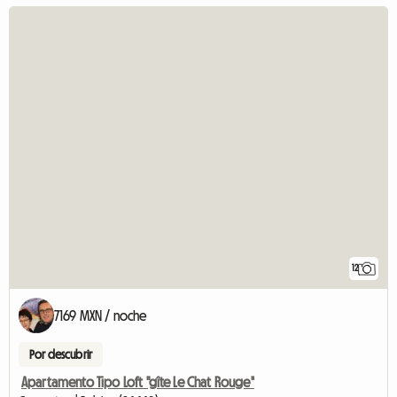
12
7169 MXN / noche
Por descubrir
Apartamento Tipo Loft "gîte Le Chat Rouge"