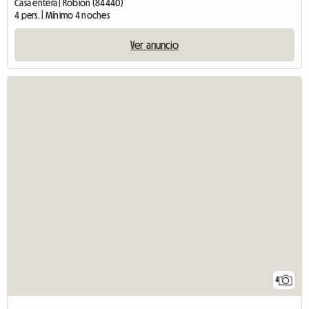
Casa entera | Robion (84440)
4 pers. | Mínimo 4 noches
Ver anuncio
4