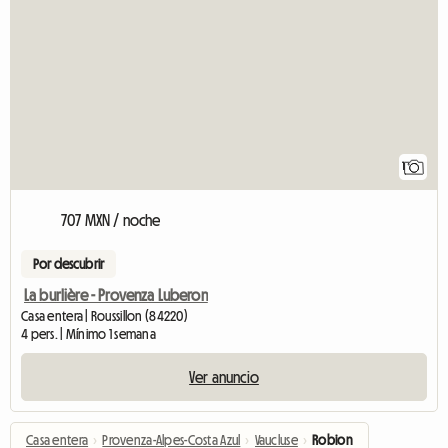
Ver el anuncio
1
707 MXN / noche
Por descubrir
La burlière - Provenza Luberon
Casa entera | Roussillon (84220)
4 pers. | Mínimo 1 semana
Ver anuncio
Casa entera
›
Provenza-Alpes-Costa Azul
›
Vaucluse
›
Robion