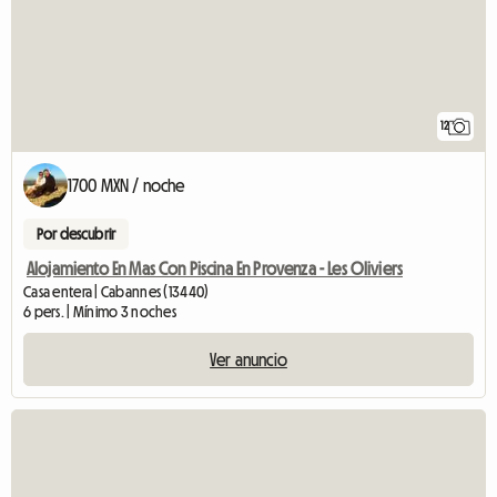
12
1700 MXN / noche
Por descubrir
Alojamiento En Mas Con Piscina En Provenza - Les Oliviers
Casa entera | Cabannes (13440)
6 pers. | Mínimo 3 noches
Ver anuncio
Ver el