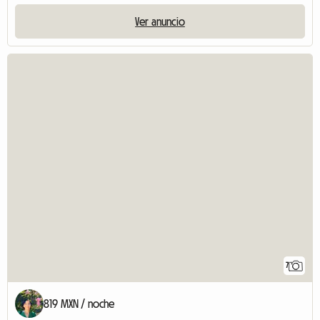
Ver anuncio
7
819 MXN / noche