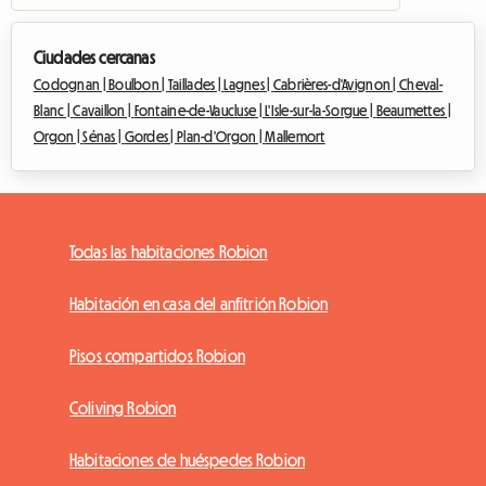
Ciudades cercanas
Codognan |
Boulbon |
Taillades |
Lagnes |
Cabrières-d'Avignon |
Cheval-
Blanc |
Cavaillon |
Fontaine-de-Vaucluse |
L'Isle-sur-la-Sorgue |
Beaumettes |
Orgon |
Sénas |
Gordes |
Plan-d'Orgon |
Mallemort
Todas las habitaciones Robion
Habitación en casa del anfitrión Robion
Pisos compartidos Robion
Coliving Robion
Habitaciones de huéspedes Robion