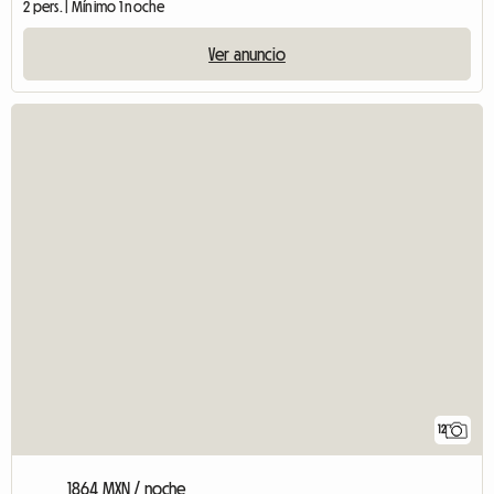
2 pers. | Mínimo 1 noche
Ver anuncio
12
1864 MXN / noche