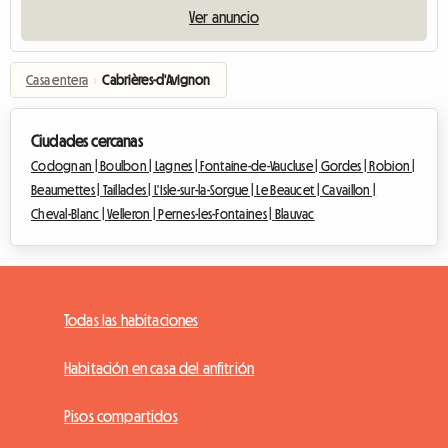
Ver anuncio
Casa entera
›
Cabrières-d'Avignon
Ciudades cercanas
Codognan |
Boulbon |
Lagnes |
Fontaine-de-Vaucluse |
Gordes |
Robion |
Beaumettes |
Taillades |
L'Isle-sur-la-Sorgue |
Le Beaucet |
Cavaillon |
Cheval-Blanc |
Velleron |
Pernes-les-Fontaines |
Blauvac
Todas las habitaciones
Habitación en casa del anfitrión
Pisos compartidos