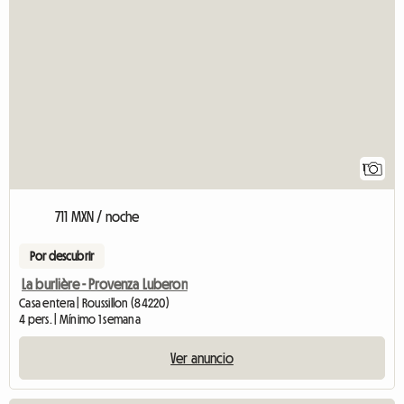
Ver el anuncio
1
711 MXN / noche
Por descubrir
La burlière - Provenza Luberon
Casa entera | Roussillon (84220)
4 pers. | Mínimo 1 semana
Ver anuncio