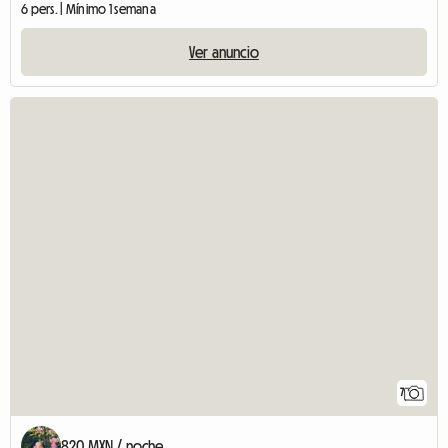
6 pers. | Mínimo 1 semana
Ver anuncio
7
820 MXN / noche