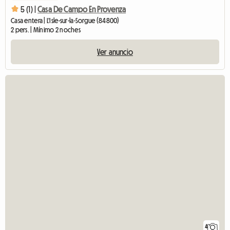
5 (1) |
Casa De Campo En Provenza
Casa entera | L'Isle-sur-la-Sorgue (84800)
2 pers. | Mínimo 2 noches
Ver anuncio
4