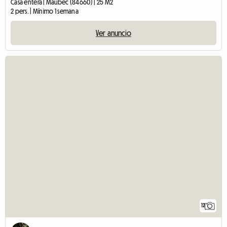
Casa entera | Maubec (84660) | 25 M2
2 pers. | Mínimo 1 semana
Ver anuncio
12