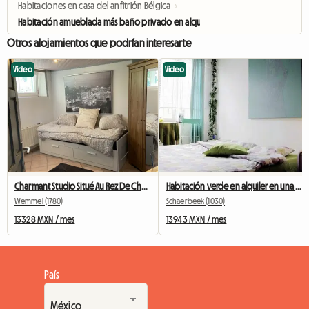
Habitaciones en casa del anfitrión Bélgica
›
Habitación amueblada más baño privado en alquiler
Otros alojamientos que podrían interesarte
Video
Video
Charmant Studio Situé Au Rez De Chaussée
Habitación verde en alquiler en una casa en Bruselas
Wemmel (1780)
Schaerbeek (1030)
13328 MXN / mes
13943 MXN / mes
País