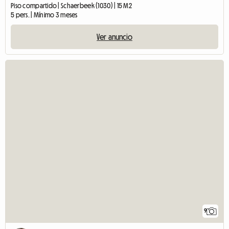
Piso compartido | Schaerbeek (1030) | 15 M2
5 pers. | Mínimo 3 meses
Ver anuncio
9