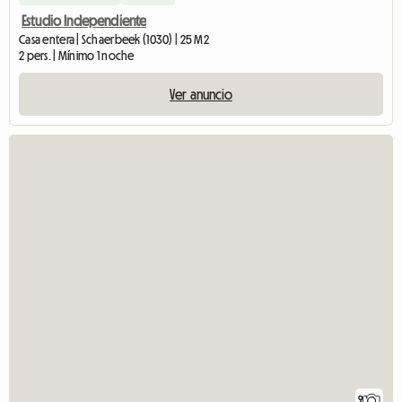
Estudio Independiente
Casa entera | Schaerbeek (1030) | 25 M2
2 pers. | Mínimo 1 noche
Ver anuncio
9