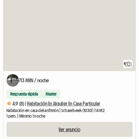
8
713 MXN / noche
Respuesta rápida
Master
4.9 (8) |
Habitación En Alquiler En Casa Particular
Habitación en casa del anfitrión | Schaerbeek (1030) | 14 M2
1 pers. | Mínimo 1 noche
Ver anuncio