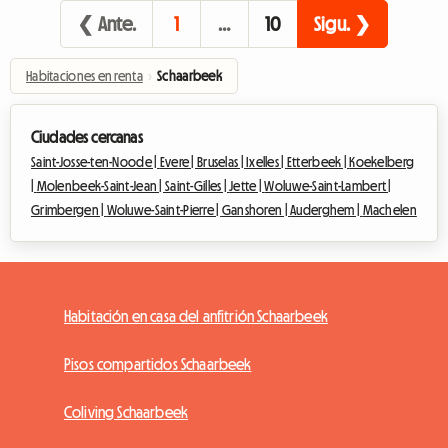
❮ Ante.
1
…
10
Sigu. ❯
Habitaciones en renta
›
Schaarbeek
Ciudades cercanas
Saint-Josse-ten-Noode |
Evere |
Bruselas |
Ixelles |
Etterbeek |
Koekelberg
|
Molenbeek-Saint-Jean |
Saint-Gilles |
Jette |
Woluwe-Saint-Lambert |
Grimbergen |
Woluwe-Saint-Pierre |
Ganshoren |
Auderghem |
Machelen
Habitación en casa del anfitrión Schaarbeek
Pisos compartidos Schaarbeek
Coliving Schaarbeek