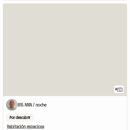
14
815 MXN / noche
Por descubrir
Habitación espaciosa