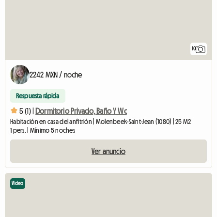
10
2242 MXN / noche
Respuesta rápida
5 (1) |
Dormitorio Privado, Baño Y Wc
Habitación en casa del anfitrión | Molenbeek-Saint-Jean (1080) | 25 M2
1 pers. | Mínimo 5 noches
Ver anuncio
Video