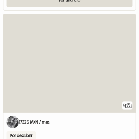
17
17325 MXN / mes
Por descubrir