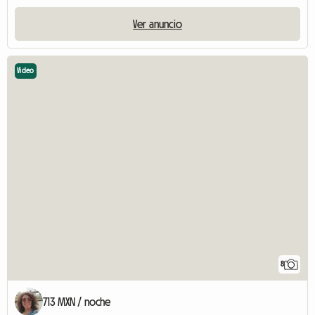
Ver anuncio
Video
8
713 MXN / noche