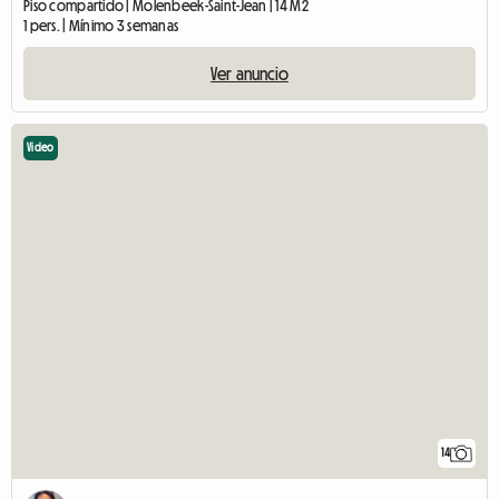
Piso compartido | Molenbeek-Saint-Jean | 14 M2
1 pers. | Mínimo 3 semanas
Ver anuncio
Video
14