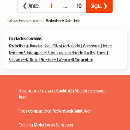
❮ Ante.
1
…
10
Sigu. ❯
Habitaciones en renta
›
Molenbeek-Saint-Jean
Ciudades cercanas
Koekelberg |
Bruselas |
Saint-Gilles |
Anderlecht |
Ganshoren |
Jette |
Berchem-Sainte-Agathe |
Saint-Josse-ten-Noode |
Ixelles |
Forest |
Schaarbeek |
Uccle |
Etterbeek |
Wemmel |
Drogenbos
Habitación en casa del anfitrión Molenbeek-Saint-
Jean
Pisos compartidos Molenbeek-Saint-Jean
Coliving Molenbeek-Saint-Jean