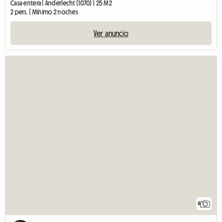
Casa entera | Anderlecht (1070) | 25 M2
2 pers. | Mínimo 2 noches
Ver anuncio
6