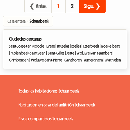
❮ Ante.
1
2
Sigu. ❯
Casa entera
›
Schaarbeek
Ciudades cercanas
Saint-Josse-ten-Noode |
Evere |
Bruselas |
Ixelles |
Etterbeek |
Koekelberg
|
Molenbeek-Saint-Jean |
Saint-Gilles |
Jette |
Woluwe-Saint-Lambert |
Grimbergen |
Woluwe-Saint-Pierre |
Ganshoren |
Auderghem |
Machelen
Todas las habitaciones Schaarbeek
Habitación en casa del anfitrión Schaarbeek
Pisos compartidos Schaarbeek