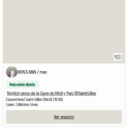
7
18955 MXN / mes
Respuesta rápida
TinyKot cerca de la Gare du Midi y Parc @SaintGilles
Casa entera | Saint-Gilles (1060) | 15 M2
1 pers. | Mínimo 1 mes
Ver anuncio