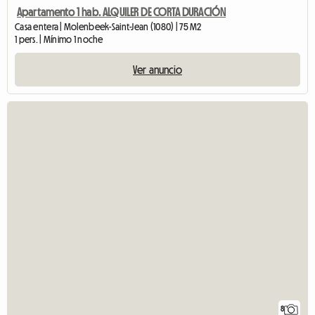
Apartamento 1 hab. ALQUILER DE CORTA DURACIÓN
Casa entera | Molenbeek-Saint-Jean (1080) | 75 M2
1 pers. | Mínimo 1 noche
Ver anuncio
8