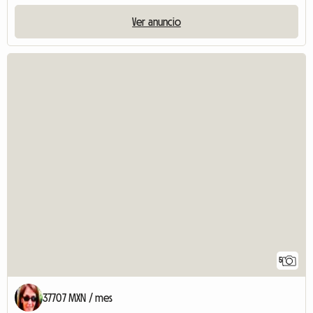
Ver anuncio
5
37707 MXN / mes