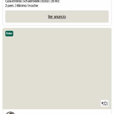
Casa entera | Schaerbeek (1030) | 25 M2
2 pers. | Mínimo 1 noche
Ver anuncio
Video
8