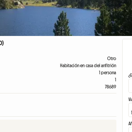
0)
Otro
Habitación en casa del anfitrión
1 persona
¿E
1
78689
Vi
A