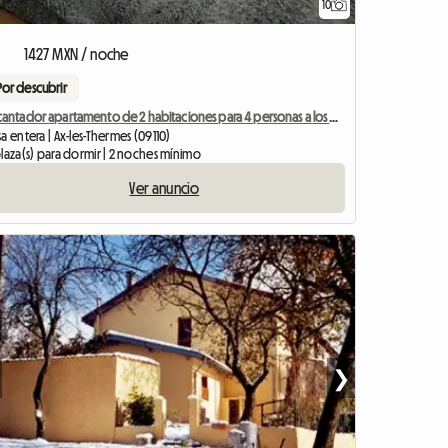
10
1427 MXN / noche
Por descubrir
Encantador apartamento de 2 habitaciones para 4 personas a los pies del teleférico y de los baños termales.
a entera | Ax-les-Thermes (09110)
laza(s) para dormir | 2 noches mínimo
Ver anuncio
❯