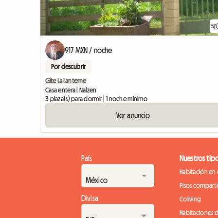
5
917 MXN / noche
Por descubrir
Gîte La Lanterne
Casa entera | Nalzen
3 plaza(s) para dormir | 1 noche mínimo
Ver anuncio
País
Nuestros tip
Habitación en 
Pisos compart
Divisa
Coliving
Habitaciones 