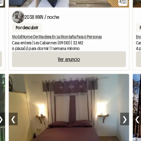
4
2038 MXN / noche
Por descubrir
Mobil Home De Madera En La Montaña Para 6 Personas
Casa entera | Les Cabannes (09310) | 32 M2
Cas
6 plaza(s) para dormir | 1 semana mínimo
4 p
Ver anuncio
❯
❮
❯
❮