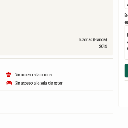
Es
es
luzenac (Francia)
2014
Sin acceso a la cocina
Sin acceso a la sala de estar