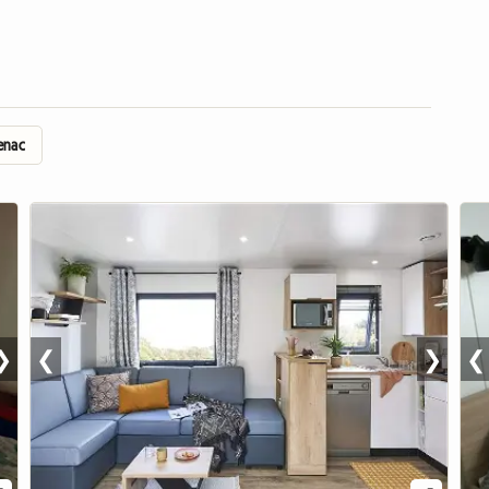
zenac
❯
❮
❯
❮