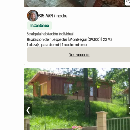
4
815 MXN / noche
Instantánea
Se alquila habitación individual
Habitación de huéspedes | Montségur (09300) | 20 M2
1 plaza(s) para dormir | 1 noche mínimo
Ver anuncio
❮