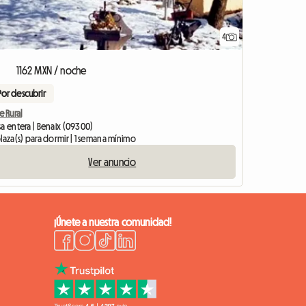
4
1162 MXN / noche
Por descubrir
e Rural
sa entera | Benaix (09300)
laza(s) para dormir | 1 semana mínimo
Ver anuncio
¡Únete a nuestra comunidad!