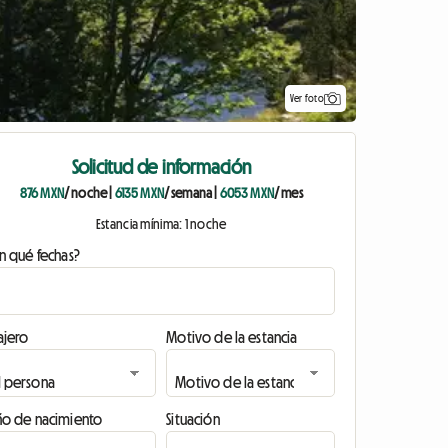
Ver foto
Solicitud de información
876 MXN
/ noche
|
6135 MXN
/ semana
|
6053 MXN
/ mes
Estancia mínima: 1 noche
n qué fechas?
ajero
Motivo de la estancia
ño de nacimiento
Situación