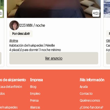
4
1223 MXN / noche
Por descubrir
Alolma
Git
Habitación de huéspedes | Péreille
Ca
4 plaza(s) para dormir | 1 noche mínimo
6 p
Ver anuncio
os de alojamiento
Empresa
Más información
casa del anfitrión
Blog
Ayuda
idos
Empleo
Contacto
Prensa
Quiénes somos
de huéspedes
Alianzas
¿Cómo funciona?