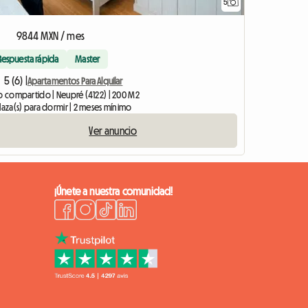
5
9844 MXN / mes
Respuesta rápida
Master
5 (6) |
Apartamentos Para Alquilar
so compartido | Neupré (4122) | 200 M2
laza(s) para dormir | 2 meses mínimo
Ver anuncio
¡Únete a nuestra comunidad!