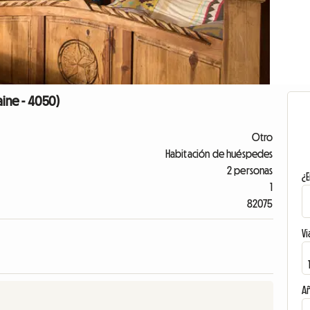
aine - 4050)
Otro
Habitación de huéspedes
2 personas
¿E
1
82075
Vi
A