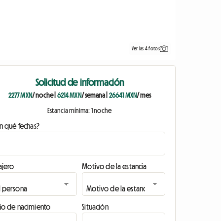
Ver las 4 fotos
Solicitud de información
2277 MXN
/ noche
|
6214 MXN
/ semana
|
26641 MXN
/ mes
Estancia mínima: 1 noche
n qué fechas?
ajero
Motivo de la estancia
ño de nacimiento
Situación