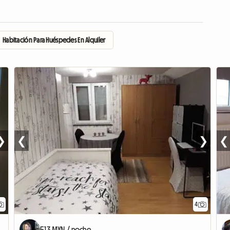
Habitación Para Huéspedes En Alquiler
❯
❮
❯
❮
4
513 MXN / noche