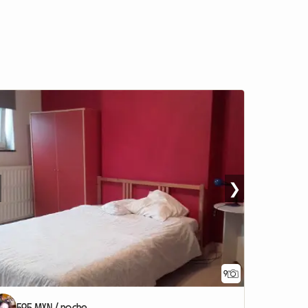
❯
9
595 MXN / noche