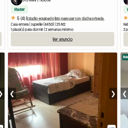
Master
5 (4) |
Estudio equipado listo para usar con ducha privada.
Casa entera | Juprelle (4450) | 25 M2
Hab
1 plaza(s) para dormir | 2 semanas mínimo
2 p
Ver anuncio
Vid
❯
❮
❯
❮