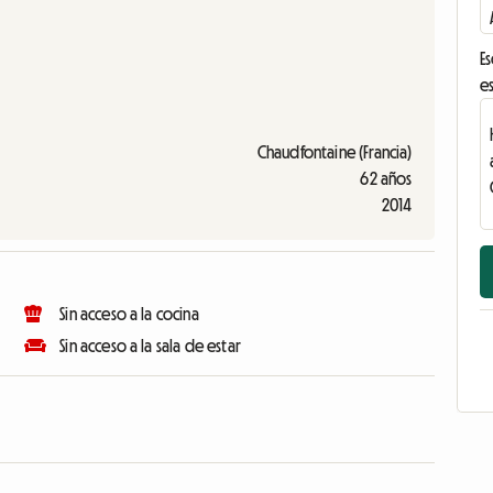
Es
es
Chaudfontaine (Francia)
62 años
2014
Sin acceso a la cocina
Sin acceso a la sala de estar