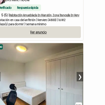
Verificado
Respuesta rápida
5 (5) |
Habitación Amueblada En Mansión, Zona Tranquila En Verv
itación en casa del anfitrión | Verviers (4800) | 16 M2
laza(s) para dormir | 1 semana mínimo
Ver anuncio
eo
❯