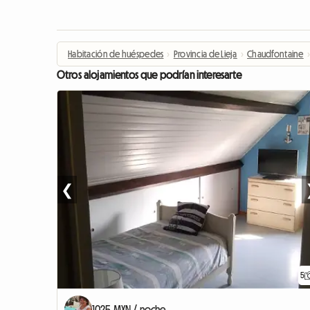
Habitación de huéspedes
›
Provincia de Lieja
›
Chaudfontaine
›
Otros alojamientos que podrían interesarte
❮
5
1025 MXN / noche