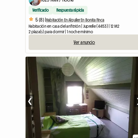
Verificado
Respuesta rápida
5 (8) |
Habitación En Alquiler En Bonita Finca
Habitación en casa del anfitrión | Juprelle (4453) | 12 M2
2 plaza(s) para dormir | 1 noche mínimo
Ver anuncio
❮