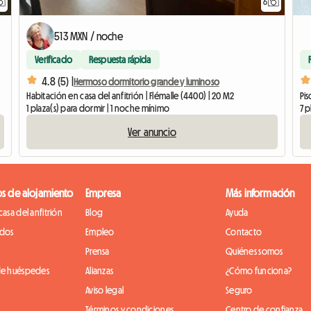
6
513 MXN / noche
Verificado
Respuesta rápida
4.8 (5) |
Hermoso dormitorio grande y luminoso
Habitación en casa del anfitrión | Flémalle (4400) | 20 M2
Pi
1 plaza(s) para dormir | 1 noche mínimo
7 p
Ver anuncio
os de alojamiento
Empresa
Más información
casa del anfitrión
Blog
Ayuda
idos
Empleo
Contacto
Prensa
Quiénes somos
de huéspedes
Alianzas
¿Cómo funciona?
Aviso legal
Seguro
Términos y condiciones
Centro de confianza