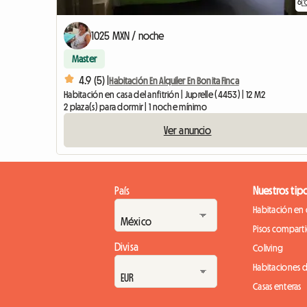
6
1025 MXN / noche
Master
4.9 (5) |
Habitación En Alquiler En Bonita Finca
Habitación en casa del anfitrión | Juprelle (4453) | 12 M2
2 plaza(s) para dormir | 1 noche mínimo
Ver anuncio
País
Nuestros tip
Habitación en 
Pisos compart
Divisa
Coliving
Habitaciones 
Casas enteras