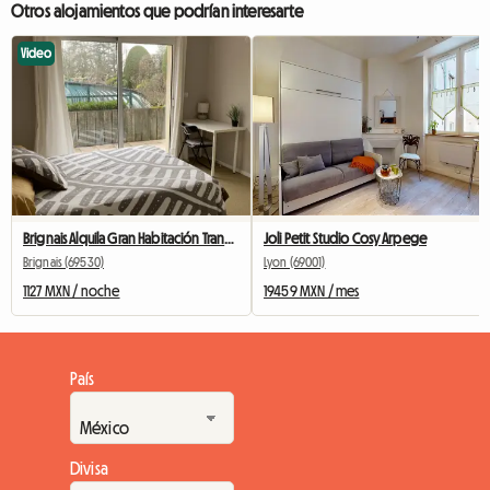
Otros alojamientos que podrían interesarte
Video
Brignais Alquila Gran Habitación Tranquila
Joli Petit Studio Cosy Arpege
Brignais (69530)
Lyon (69001)
1127 MXN / noche
19459 MXN / mes
País
Divisa