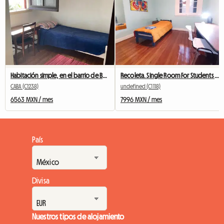
Habitación simple, en el barrio de Boedo
Recoleta. Single Room For Students In Buenos Aires
CABA (C1238)
undefined (C1118)
6563 MXN / mes
7996 MXN / mes
País
Divisa
Nuestros tipos de alojamiento