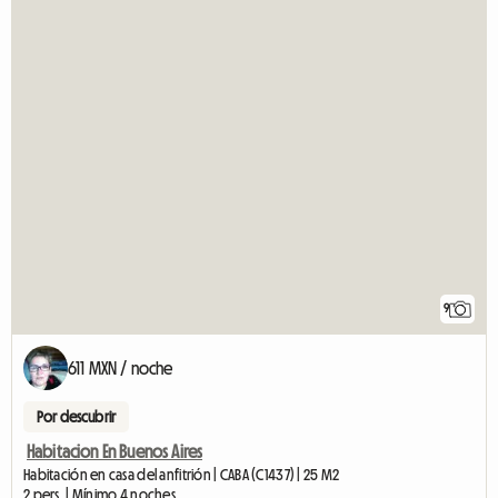
9
611 MXN / noche
Por descubrir
Habitacion En Buenos Aires
Habitación en casa del anfitrión | CABA (C1437) | 25 M2
2 pers. | Mínimo 4 noches