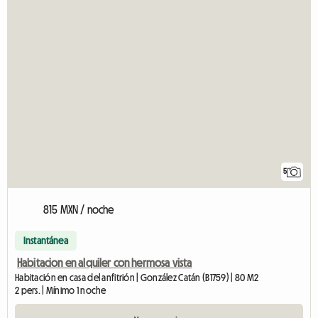
5
815 MXN / noche
Instantánea
Habitacion en alquiler con hermosa vista
Habitación en casa del anfitrión | González Catán (B1759) | 80 M2
2 pers. | Mínimo 1 noche