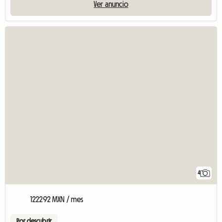
Ver anuncio
4
122292 MXN / mes
Por descubrir