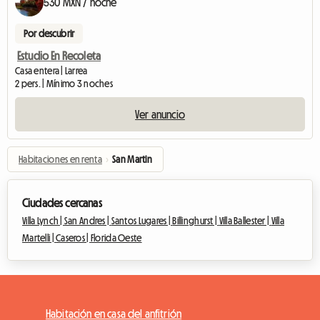
530 MXN / noche
Por descubrir
Estudio En Recoleta
Casa entera | Larrea
2 pers. | Mínimo 3 noches
Ver anuncio
Habitaciones en renta
›
San Martin
Ciudades cercanas
Villa Lynch |
San Andres |
Santos Lugares |
Billinghurst |
Villa Ballester |
Villa
Martelli |
Caseros |
Florida Oeste
Habitación en casa del anfitrión