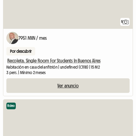
5
7951 MXN / mes
Por descubrir
Recoleta. Single Room For Students In Buenos Aires
Habitación en casa del anfitrión | undefined (C1118) | 15 M2
3 pers. | Mínimo 2 meses
Ver anuncio
Video