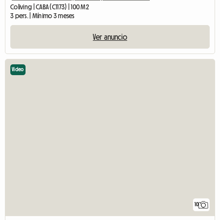
Coliving | CABA (C1173) | 100 M2
3 pers. | Mínimo 3 meses
Ver anuncio
Video
10