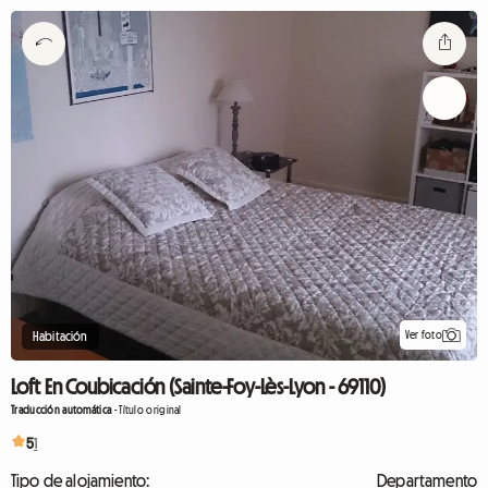
Ver foto
Habitación
Loft En Coubicación (Sainte-Foy-Lès-Lyon - 69110)
Traducción automática
-
Título original
5
1
Tipo de alojamiento:
Departamento