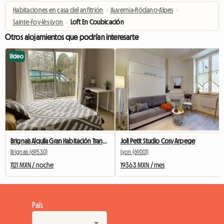
Habitaciones en casa del anfitrión
›
Auvernia-Ródano-Alpes
›
Sainte-Foy-lès-Lyon
›
Loft En Coubicación
Otros alojamientos que podrían interesarte
Video
Brignais Alquila Gran Habitación Tranquila
Joli Petit Studio Cosy Arpege
Brignais (69530)
Lyon (69001)
1121 MXN / noche
19363 MXN / mes
País