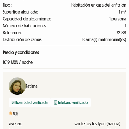
Tipo:
Habitación en casa del anfitrión
Superficie alquilada:
1 m²
Capacidad de alojamiento:
1 persona
Número de habitaciones:
1
Referencia:
72188
Distribución de camas:
1 Cama(s) matrimonial(es)
Precio y condiciones
1019 MXN / noche
Fatima
Identidad verificada
Teléfono verificado
5
(1)
Vive en:
sainte foy les lyon (Francia)