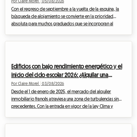
en 2026
Por Claire Morel
|
05/08/2026
Con el regreso de septiembre a la vuelta de la esquina, la
búsqueda de alojamiento se convierte en la prioridad
absoluta para muchos graduados que se incorporan al
mercado laboral. En Bélgica, y más concretamente en el sur
del país, el mercado inmobiliario se está adaptando a estos
nuevos estilos de vida. El contrato de piso compartido en
Valonia 2026 es el tema central de todas las discusiones, ya
que redefine las relaciones entre propietarios e inquilinos. En
Edificios con bajo rendimiento energético y el
Roomlala, sabemos que vivir con ot...
inicio del ciclo escolar 2026: ¿Alquilar una
habitación en casa, la solución legal para los
Por Claire Morel
|
03/08/2026
anfitriones?
Desde el 1 de enero de 2025, el mercado del alquiler
inmobiliario francés atraviesa una zona de turbulencias sin
precedentes. Con la entrada en vigor de la Ley Clima y
Resiliencia, el alquiler de casas enteras clasificadas como G
está estrictamente prohibido para contratos de residencia
principal. Esta medida radical busca erradicar lo que
comúnmente se denomina viviendas ineficientes