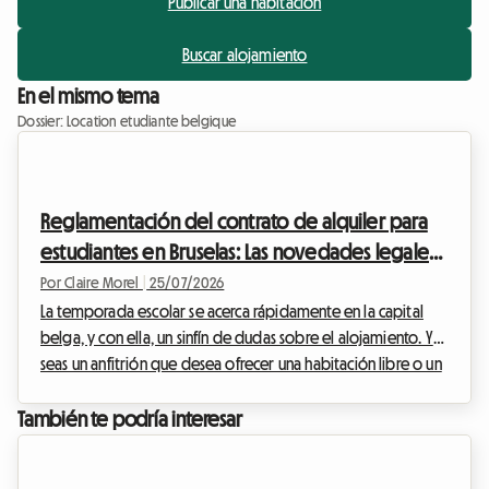
Publicar una habitación
Buscar alojamiento
En el mismo tema
Dossier: Location etudiante belgique
Reglamentación del contrato de alquiler para
estudiantes en Bruselas: Las novedades legales
que debes conocer para el ciclo escolar 2026
Por Claire Morel
|
25/07/2026
La temporada escolar se acerca rápidamente en la capital
belga, y con ella, un sinfín de dudas sobre el alojamiento. Ya
seas un anfitrión que desea ofrecer una habitación libre o un
futuro inquilino en busca de su nido de estudio, es crucial
dominar los puntos clave del contrato de estudiante Bruselas
También te podría interesar
2026. En Roomlala, sabemos que la legislación inmobiliaria a
veces puede parecer compleja e intimidante. Por eso,