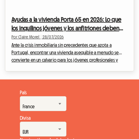
energéticamente. Ante esta situación, muchos propietarios
se encuentran en un callejón sin salida, temiendo los ...
Ayudas a la vivienda Porta 65 en 2026: Lo que
los inquilinos jóvenes y los anfitriones deben
saber en Portugal
Por Claire Morel
|
28/07/2026
Ante la crisis inmobiliaria sin precedentes que azota a
Portugal, encontrar una vivienda asequible a menudo se
convierte en un calvario para los jóvenes profesionales y
estudiantes. Los alquileres se han disparado, especialmente
en las grandes ciudades. En Roomlala, observamos a diario
los desafíos a los que te enfrentas para conseguir una
vivienda digna. Es en este contexto tenso donde el
País
gobierno portugués ha renovado profundamente su
programa estrella de ayuda financiera: el Porta 65 Jovem
20...
Divisa