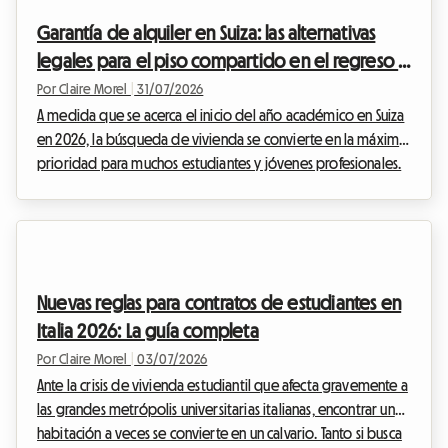
hemos descifrado para ti todas las normas vigentes para el
año académico 2026-2027....
Garantía de alquiler en Suiza: las alternativas
legales para el piso compartido en el regreso a
clases de 2026
Por Claire Morel
|
31/07/2026
A medida que se acerca el inicio del año académico en Suiza
en 2026, la búsqueda de vivienda se convierte en la máxima
prioridad para muchos estudiantes y jóvenes profesionales.
En Roomlala, sabemos lo estresante que puede ser este
periodo, especialmente cuando se trata de cuadrar el
presupuesto. Uno de los mayores obstáculos financieros
sigue siendo la famosa garantía de alquiler suiza, que a
menudo exigen los anfitriones o las inmobiliarias antes de
Nuevas reglas para contratos de estudiantes en
entregar las llaves. Tener que bloquear el e...
Italia 2026: La guía completa
Por Claire Morel
|
03/07/2026
Ante la crisis de vivienda estudiantil que afecta gravemente a
las grandes metrópolis universitarias italianas, encontrar una
habitación a veces se convierte en un calvario. Tanto si busca