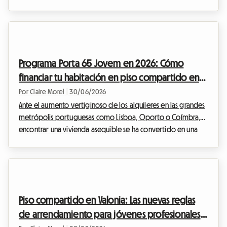
un piso compartido en Milán, Roma o Bolonia, el inicio del
curso 2026 trae consigo una serie de novedades legislativas.
El gobierno italiano ha ajustado el marco legal para
responder a la escasez de camas y fomentar el alquiler. En
Roomlala, hemos analizado para usted las especificidades
Programa Porta 65 Jovem en 2026: Cómo
del contrato para estu...
financiar tu habitación en piso compartido en
Portugal
Por Claire Morel
|
30/06/2026
Ante el aumento vertiginoso de los alquileres en las grandes
metrópolis portuguesas como Lisboa, Oporto o Coímbra,
encontrar una vivienda asequible se ha convertido en una
auténtica carrera de obstáculos para los jóvenes.
Afortunadamente, el gobierno portugués propone
soluciones concretas para aligerar esta carga financiera. Entre
ellas, el programa Porta 65 Jovem 2026 se impone como un
salvavidas indispensable. En Roomlala, sabemos lo crucial
Piso compartido en Valonia: Las nuevas reglas
que es el presupuesto cuando uno busca instalarse, y...
de arrendamiento para jóvenes profesionales