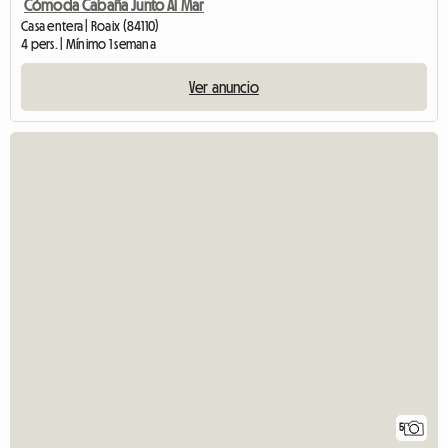
Cómoda Cabaña Junto Al Mar
Casa entera | Roaix (84110)
4 pers. | Mínimo 1 semana
Ver anuncio
5