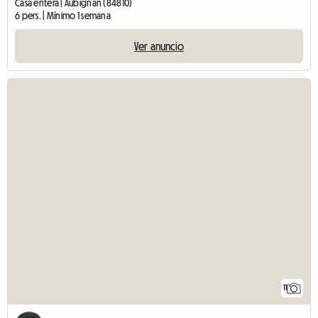
Casa entera | Aubignan (84810)
6 pers. | Mínimo 1 semana
Ver anuncio
11