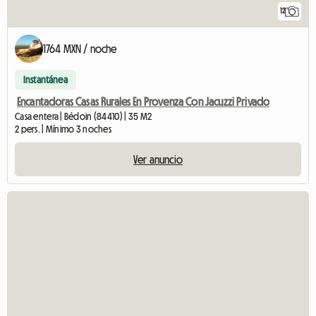
12
1764 MXN / noche
Instantánea
Encantadoras Casas Rurales En Provenza Con Jacuzzi Privado
Casa entera | Bédoin (84410) | 35 M2
2 pers. | Mínimo 3 noches
Ver anuncio