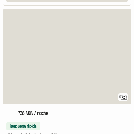
5
738 MXN / noche
Respuesta rápida