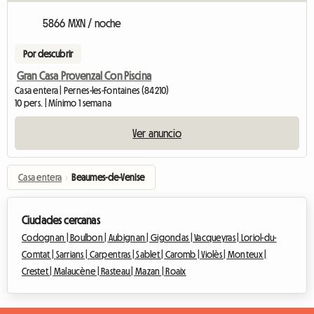
5866 MXN / noche
Por descubrir
Gran Casa Provenzal Con Piscina
Casa entera | Pernes-les-Fontaines (84210)
10 pers. | Mínimo 1 semana
Ver anuncio
Casa entera
›
Beaumes-de-Venise
Ciudades cercanas
Codognan |
Boulbon |
Aubignan |
Gigondas |
Vacqueyras |
Loriol-du-
Comtat |
Sarrians |
Carpentras |
Sablet |
Caromb |
Violès |
Monteux |
Crestet |
Malaucène |
Rasteau |
Mazan |
Roaix