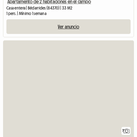
Apartamento de 2 habitaciones en el campo
Casa entera | Bédarrides (84370) | 33 M2
1 pers. | Mínimo 1 semana
Ver anuncio
7