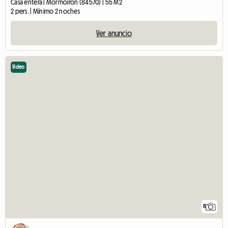
Casa entera | Mormoiron (84570) | 55 M2
2 pers. | Mínimo 2 noches
Ver anuncio
Video
8