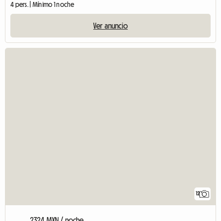
4 pers. | Mínimo 1 noche
Ver anuncio
12
2324 MXN / noche