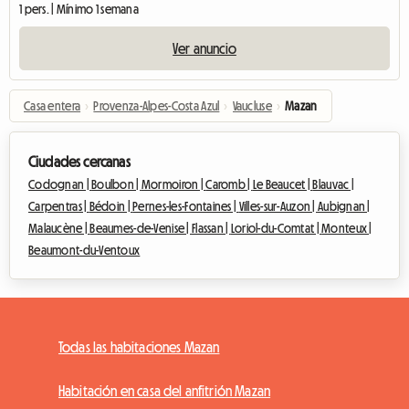
1 pers. | Mínimo 1 semana
Ver anuncio
Casa entera
›
Provenza-Alpes-Costa Azul
›
Vaucluse
›
Mazan
Ciudades cercanas
Codognan |
Boulbon |
Mormoiron |
Caromb |
Le Beaucet |
Blauvac |
Carpentras |
Bédoin |
Pernes-les-Fontaines |
Villes-sur-Auzon |
Aubignan |
Malaucène |
Beaumes-de-Venise |
Flassan |
Loriol-du-Comtat |
Monteux |
Beaumont-du-Ventoux
Todas las habitaciones Mazan
Habitación en casa del anfitrión Mazan