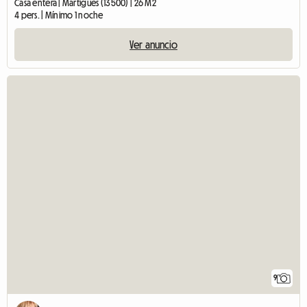
Casa entera | Martigues (13500) | 26 M2
4 pers. | Mínimo 1 noche
Ver anuncio
9