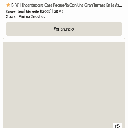
5 (4) |
Encantadora Casa Pequeña Con Una Gran Terraza En La Azotea
Casa entera | Marseille (13005) | 30 M2
2 pers. | Mínimo 2 noches
Ver anuncio
17