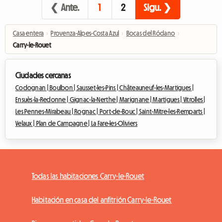
❮ Ante.
1
2
Sigu. ❯
Casa entera
›
Provenza-Alpes-Costa Azul
›
Bocas del Ródano
›
Carry-le-Rouet
Ciudades cercanas
Codognan |
Boulbon |
Sausset-les-Pins |
Châteauneuf-les-Martigues |
Ensuès-la-Redonne |
Gignac-la-Nerthe |
Marignane |
Martigues |
Vitrolles |
Les Pennes-Mirabeau |
Rognac |
Port-de-Bouc |
Saint-Mitre-les-Remparts |
Velaux |
Plan de Campagne |
La Fare-les-Oliviers
Todas las habitaciones Carry-le-Rouet
Habitación en casa del anfitrión Carry-le-Rouet