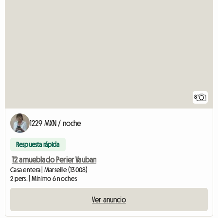
8
1229 MXN / noche
Respuesta rápida
T2 amueblado Perier Vauban
Casa entera | Marseille (13008)
2 pers. | Mínimo 6 noches
Ver anuncio