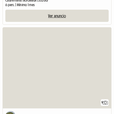
Casa entera | Bordeaux (33200)
6 pers. | Mínimo 1 mes
Ver anuncio
5