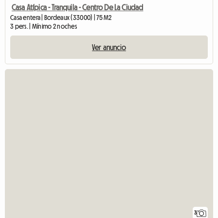
Casa Atípica - Tranquila - Centro De La Ciudad
Casa entera | Bordeaux (33000) | 75 M2
3 pers. | Mínimo 2 noches
Ver anuncio
3