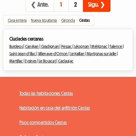
❮ Ante.
1
2
Sigu. ❯
Casa entera
›
Nueva Aquitania
›
Gironda
›
Cestas
Ciudades cercanas
Burdeos |
Canéjan |
Gradignan |
Pessac |
Léognan |
Mérignac |
Talence |
Saint-Jean-d'Illac |
Villenave-d'Ornon |
Le Haillan |
Martignas-sur-Jalle |
Martillac |
Eysines |
Le Bouscat |
Cadaujac
Todas las habitaciones Cestas
Habitación en casa del anfitrión Cestas
Pisos compartidos Cestas