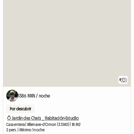
8
1386 MXN / noche
Por descubrir
Ô Jardin des Chats _ Habitación-Estudio
Casa entera | Villenave-d'Ornon (33140) | 18 M2
2 pers. | Mínimo 1 noche