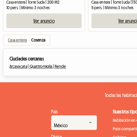
Casa entera | Torre Suda | 200 M2
Casa entera | Torre Suda (73
10 pers. | Mínimo 3 noches
5 pers. | Mínimo 3 noches
Ver anuncio
Ver anunc
Casa entera
›
Cosenza
Ciudades cercanas
Arcavacata |
Quattromiglia |
Rende
Todas las habitac
País
Nuestros tip
Habitación en 
Pisos compart
Divisa