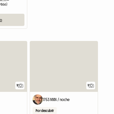
89866)
io
12
11
1753 MXN / noche
Por descubrir