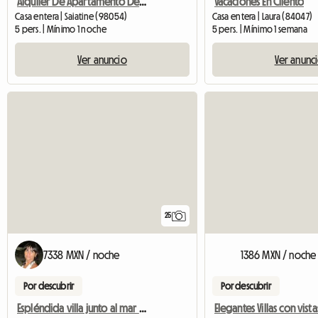
Alquiler De Apartamento De Vacaciones
Vacaciones En Cilento
Casa entera | Saiatine (98054)
Casa entera | Laura (84047)
5 pers. | Mínimo 1 noche
5 pers. | Mínimo 1 semana
Ver anuncio
Ver anunc
25
7338 MXN / noche
1386 MXN / noche
Por descubrir
Por descubrir
Espléndida villa junto al mar con piscina