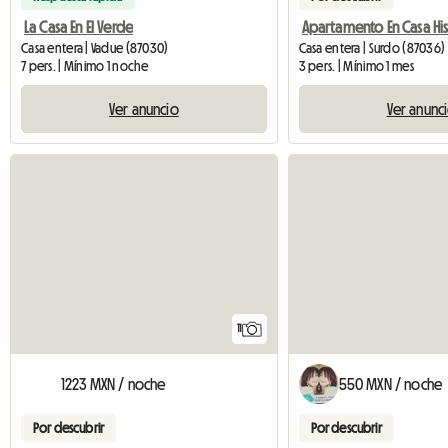
La Casa En El Verde
Casa entera | Vadue (87030)
Casa entera | Surdo (87036)
7 pers. | Mínimo 1 noche
3 pers. | Mínimo 1 mes
Ver anuncio
Ver anunc
11
1223 MXN / noche
550 MXN / noche
Por descubrir
Por descubrir