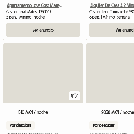
Apartamento Low Cost Matera-centro
Casa entera | Matera (75100)
Casa entera | Tonnarella (9
2 pers. | Mínimo 1 noche
6 pers. | Mínimo 1 semana
Ver anuncio
Ver anunc
3
510 MXN / noche
2038 MXN / noch
Por descubrir
Por descubrir