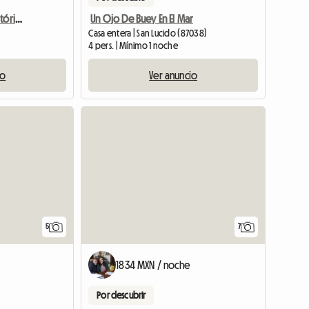
Apartamento En Casa Histórica Con Jardín Para Tres Estudiantes
Un Ojo De Buey En El Mar
Casa entera | San Lucido (87038)
4 pers. | Mínimo 1 noche
io
Ver anuncio
5
7
1834 MXN / noche
Por descubrir