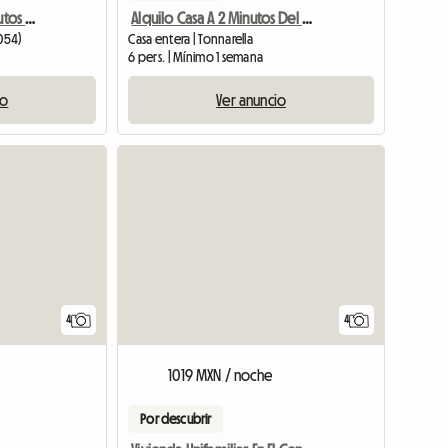
Alquiler De Casa A 2 Minutos De La Playa
Alquilo Casa A 2 Minutos Del Mar
8054)
Casa entera | Tonnarella
6 pers. | Mínimo 1 semana
io
Ver anuncio
Ver el anunc
4
4
e
1019 MXN / noche
Por descubrir