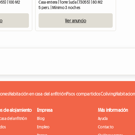
055) | 100 M2
Casa entera | Torre Suda (73055) | 80 M2
5 pers. | Mínimo 3 noches
io
Ver anuncio
iones
Habitación en casa del anfitrión
Pisos compartidos
Coliving
Habitacio
os de alojamiento
Empresa
Más información
casa del anfitrión
Blog
Ayuda
idos
Empleo
Contacto