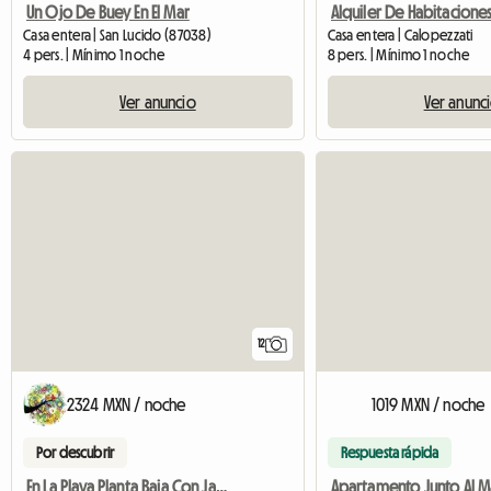
Un Ojo De Buey En El Mar
Alquiler De Habitacione
Casa entera | San Lucido (87038)
Casa entera | Calopezzati
4 pers. | Mínimo 1 noche
8 pers. | Mínimo 1 noche
Ver anuncio
Ver anunc
12
2324 MXN / noche
1019 MXN / noche
Por descubrir
Respuesta rápida
En La Playa Planta Baja Con Jardin