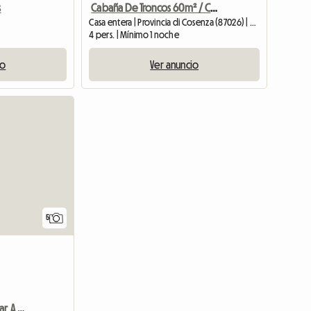
s
Cabaña De Troncos 60m² / Con Patio / Cerca Del Lago / Parque Pollino
Casa entera | Provincia di Cosenza (87026) | 60 M2
4 pers. | Mínimo 1 noche
io
Ver anuncio
5
Apartamento Junto Al Mar A Cambio De Mantenimiento/jardinería