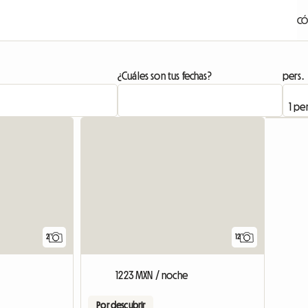
CÓ
¿Cuáles son tus fechas?
pers.
Ver el anu
2
12
1223 MXN / noche
Por descubrir