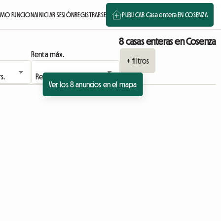
MO FUNCIONA
INICIAR SESIÓN
REGISTRARSE
PUBLICAR Casa entera EN COSENZA
8 casas enteras en Cosenza
Renta máx.
+ filtros
Ver los 8 anuncios en el mapa
ncio