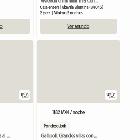
Vivienda Unifamiliar En El Centro Histórico
Casa entera | Altavilla Silentina (84045)
2 pers. | Mínimo 2 noches
io
Ver anuncio
11
14
1182 MXN / noche
Por descubrir
Elegantes Villas con vistas al mar, Gallipoli
Gallipoli: Grandes villas con vista al mar, jardín y todas las comodidades.