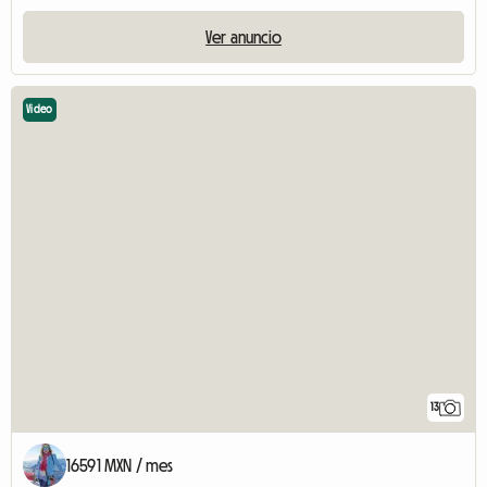
Ver anuncio
Video
13
16591 MXN / mes