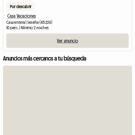
Por descubrir
Casa Vacaciones
Casa entera | Seseña (45224)
10 pers. | Mínimo 2 noches
Ver anuncio
Anuncios más cercanos a tu búsqueda