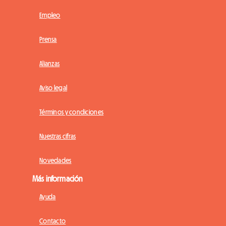
Empleo
Prensa
Alianzas
Aviso legal
Términos y condiciones
Nuestras cifras
Novedades
Más información
Ayuda
Contacto