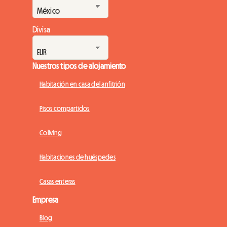
Divisa
Nuestros tipos de alojamiento
Habitación en casa del anfitrión
Pisos compartidos
Coliving
Habitaciones de huéspedes
Casas enteras
Empresa
Blog