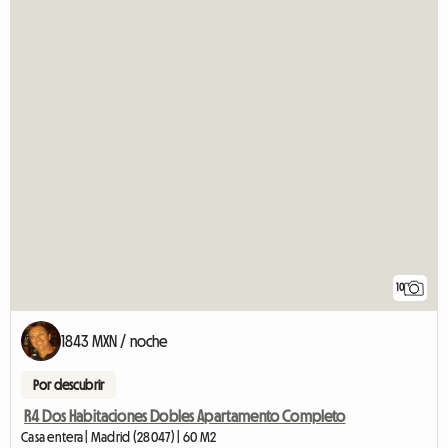
10
1843 MXN / noche
Por descubrir
R4 Dos Habitaciones Dobles Apartamento Completo
Casa entera | Madrid (28047) | 60 M2