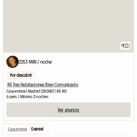
12
2253 MXN / noche
Por descubrir
R5 Tres Habitaciones Bien Comunicado
Casa entera | Madrid (28008) | 85 M2
6 pers. | Mínimo 2 noches
Ver anuncio
Casa entera
›
Daimiel