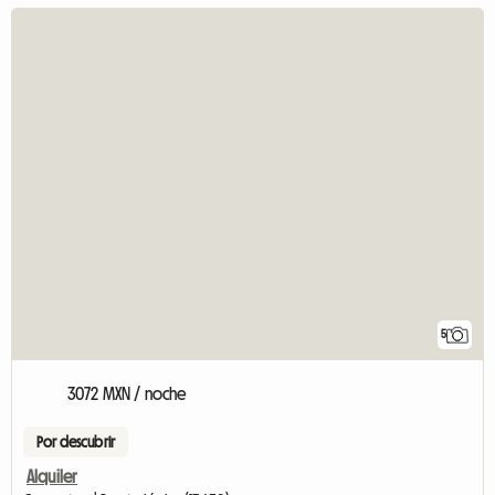
5
3072 MXN / noche
Por descubrir
Alquiler