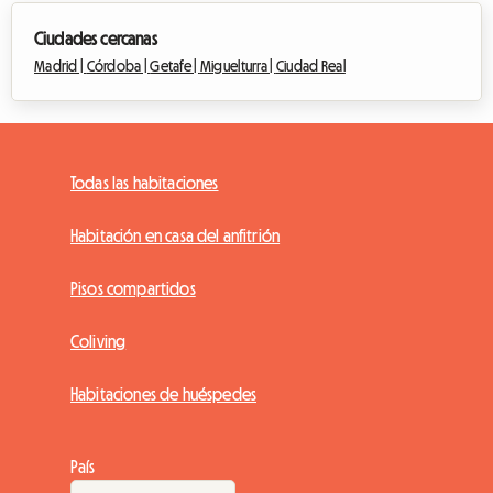
Ciudades cercanas
Madrid |
Córdoba |
Getafe |
Miguelturra |
Ciudad Real
Todas las habitaciones
Habitación en casa del anfitrión
Pisos compartidos
Coliving
Habitaciones de huéspedes
País