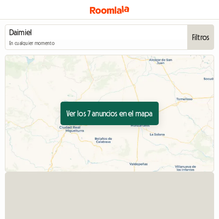
Filtros
En cualquier momento
Ver los 7 anuncios en el mapa