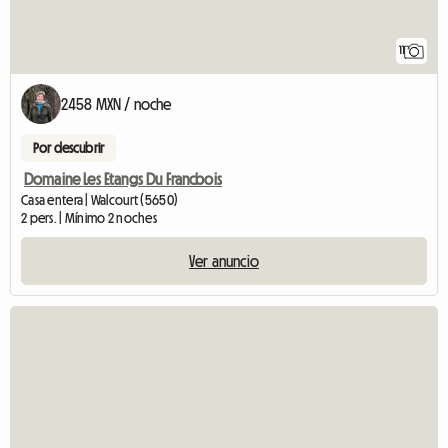
11
2458 MXN / noche
Por descubrir
Domaine Les Etangs Du Francbois
Casa entera | Walcourt (5650)
2 pers. | Mínimo 2 noches
Ver anuncio