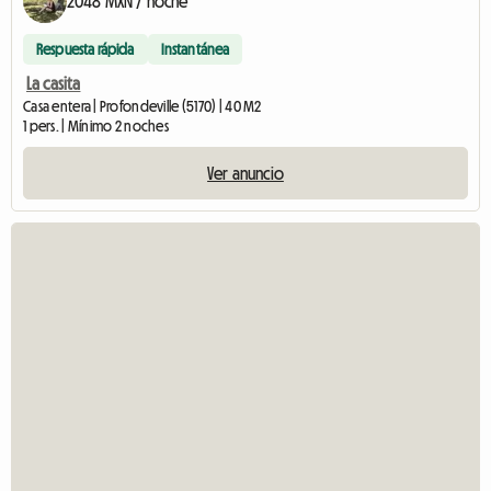
2048 MXN / noche
Respuesta rápida
Instantánea
La casita
Casa entera | Profondeville (5170) | 40 M2
1 pers. | Mínimo 2 noches
Ver anuncio