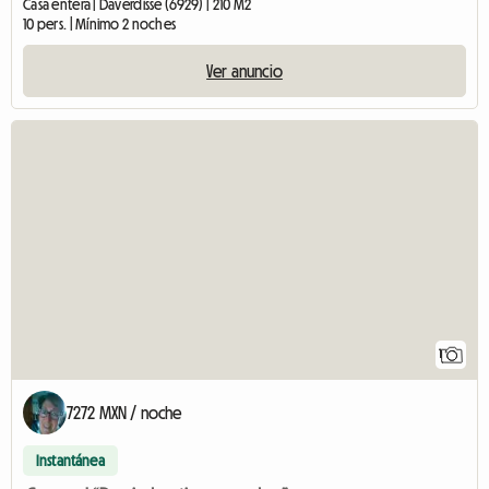
Casa entera | Daverdisse (6929) | 210 M2
10 pers. | Mínimo 2 noches
Ver anuncio
Ver el anuncio
1
7272 MXN / noche
Instantánea