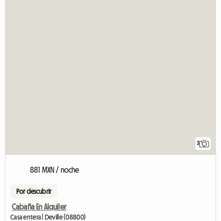
3
881 MXN / noche
Por descubrir
Cabaña En Alquiler
Casa entera | Deville (08800)