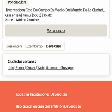
Por descubrir
Encantadora Casa De Campo En Medio Del Mundo De La Ciudadela
Casa entera | Namur (5000) | 35 M2
2 pers. | Mínimo 2 noches
Ver anuncio
Casa entera
›
Luxemburgo
›
Daverdisse
Ciudades cercanas
Libin |
Bertrix |
Dinant |
Yvoir |
Libramont-Chevigny
Todas las habitaciones Daverdisse
Habitación en casa del anfitrión Daverdisse