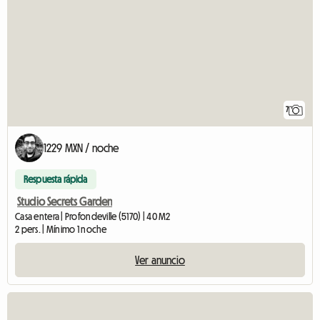
7
1229 MXN / noche
Respuesta rápida
Studio Secrets Garden
Casa entera | Profondeville (5170) | 40 M2
2 pers. | Mínimo 1 noche
Ver anuncio