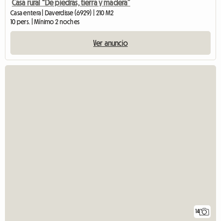
Casa rural “De piedras, tierra y madera”
Casa entera | Daverdisse (6929) | 210 M2
10 pers. | Mínimo 2 noches
Ver anuncio
14