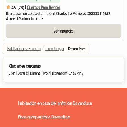
4.9 (28) |
Cuartos Para Rentar
Habitación en casa del anfitrión | Charleville-Mézières (08000) | 16 M2
4 pers. | Mínimo 1 noche
Ver anuncio
Habitaciones en renta
›
Luxemburgo
›
Daverdisse
Ciudades cercanas
Libin |
Bertrix |
Dinant |
Yvoir |
Libramont-Chevigny
Habitación en casa del anfitrión Daverdisse
Pisos compartidos Daverdisse