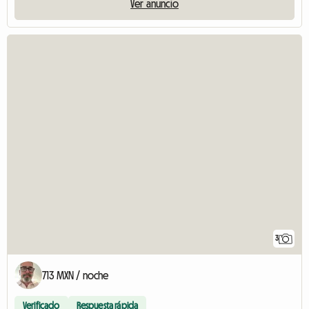
Ver anuncio
3
713 MXN / noche
Verificado
Respuesta rápida