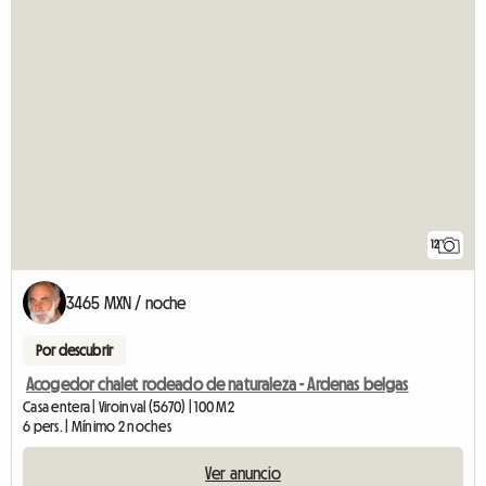
12
3465 MXN / noche
Por descubrir
Acogedor chalet rodeado de naturaleza - Ardenas belgas
Casa entera | Viroinval (5670) | 100 M2
6 pers. | Mínimo 2 noches
Ver anuncio