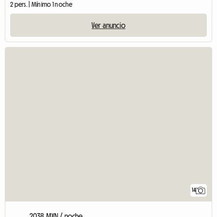
2 pers. | Mínimo 1 noche
Ver anuncio
14
2038 MXN / noche