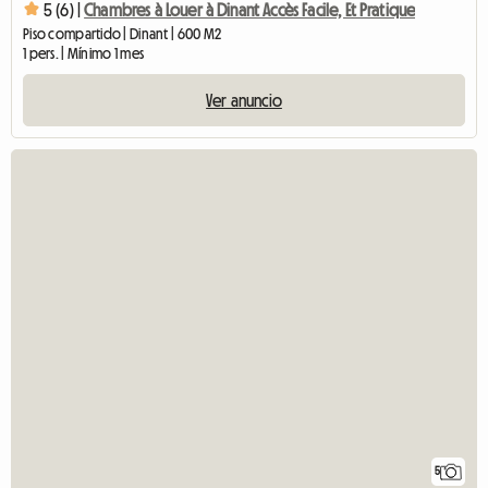
5 (6) |
Chambres à Louer à Dinant Accès Facile, Et Pratique
Piso compartido | Dinant | 600 M2
1 pers. | Mínimo 1 mes
Ver anuncio
5