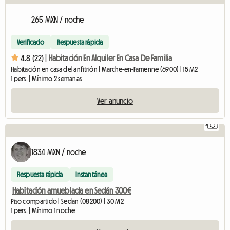
265 MXN / noche
Verificado
Respuesta rápida
4.8 (22) |
Habitación En Alquiler En Casa De Familia
Habitación en casa del anfitrión | Marche-en-Famenne (6900) | 15 M2
1 pers. | Mínimo 2 semanas
Ver anuncio
2
1834 MXN / noche
Respuesta rápida
Instantánea
Habitación amueblada en Sedán 300€
Piso compartido | Sedan (08200) | 30 M2
1 pers. | Mínimo 1 noche