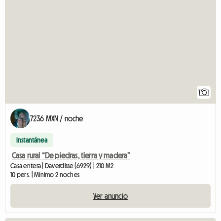
Ver el anuncio
1
7236 MXN / noche
Instantánea
Casa rural “De piedras, tierra y madera”
Casa entera | Daverdisse (6929) | 210 M2
10 pers. | Mínimo 2 noches
Ver anuncio