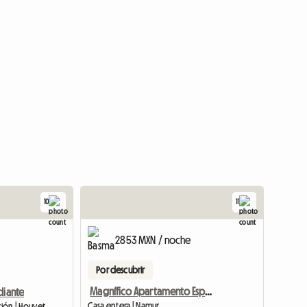
10
11
2853 MXN / noche
Por descubrir
Magnífico Apartamento Espacioso En Villa
diante
Casa entera | Namur
rión | Houyet