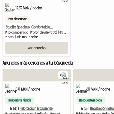
1223 MXN / noche
Por descubrir
Studio Spacieux Confortable Lumineux
Piso compartido | Profondeville (5170) | 45 M2
2 pers. | Mínimo 1 noche
Ver anuncio
Anuncios más cercanos a tu búsqueda
10
571 MXN / noche
611 MXN / noche
Respuesta rápida
Respuesta rápida
5 (4) |
Habitación Estudiante
5 (3) |
Habitación Estu
Habitación en casa del anfitrión | Houyet
Habitación en casa del anfit