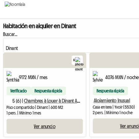
Habitación en alquiler en Dinant
Buscar...
6
9172 MXN / mes
4076 MXN / noche
Verificado
Respuesta rápida
Respuesta rápida
Alojamiento Inusual
5 (6) |
Chambres à Louer à Dinant Accès Facile, Et Pratique
Casa entera | Yvoir (5530)
Piso compartido | Dinant | 600 M2
2 pers. | Mínimo 1 noche
1 pers. | Mínimo 1 mes
Ver anunc
Ver anuncio