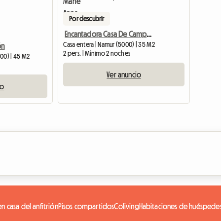
Por descubrir
Encantadora Casa De Campo En Medio Del Mundo De La Ciudadela
Casa entera | Namur (5000) | 35 M2
ón
2 pers. | Mínimo 2 noches
00) | 45 M2
Ver anuncio
io
n casa del anfitrión
Pisos compartidos
Coliving
Habitaciones de huéspede