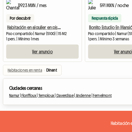
11923 MXN / mes
591 MXN / noche
Por descubrir
Respuesta rápida
Habitación en alquiler en piso compartido.
Bonito Estudio En Mansi
Piso compartido | Namur (5100) | 15 M2
Piso compartido | Namur (51
1 pers. | Mínimo 1 mes
1 pers. | Mínimo 3 semanas
Ver anuncio
Ver anunc
Habitaciones en renta
›
Dinant
Ciudades cercanas
Namur |
Floriffoux |
Temploux |
Daverdisse |
Andenne |
Fernelmont
Habitación e