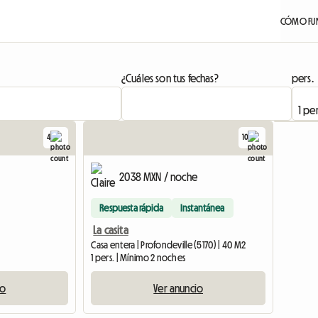
CÓMO FU
¿Cuáles son tus fechas?
pers.
4
10
2038 MXN / noche
Respuesta rápida
Instantánea
La casita
Casa entera | Profondeville (5170) | 40 M2
1 pers. | Mínimo 2 noches
io
Ver anuncio