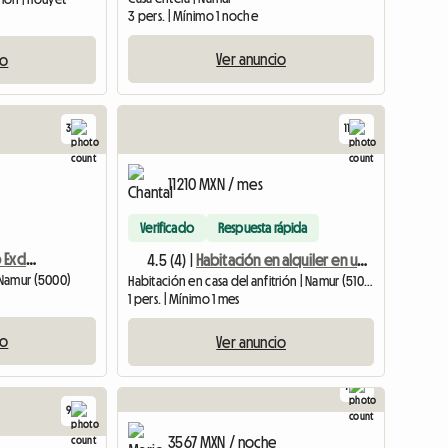
3 pers. | Mínimo 1 noche
Ver anuncio
io
3
11
11210 MXN / mes
Verificado
Respuesta rápida
Alojamiento Y Desayuno Exclusivo En El Río, En Namur
4.5 (4) |
Habitación en alquiler en una casa unifamiliar
 Namur (5000)
Habitación en casa del anfitrión | Namur (5100) | 16 M2
1 pers. | Mínimo 1 mes
io
Ver anuncio
7
9
3567 MXN / noche