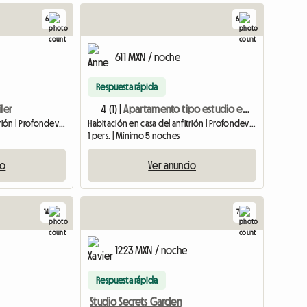
6
6
Ver el anuncio
611 MXN / noche
Respuesta rápida
iler
4 (1) |
Apartamento tipo estudio en Profondeville en una casa independiente.
Habitación en casa del anfitrión | Profondeville (5170) | 25 M2
Habitación en casa del anfitrión | Profondeville (5170) | 20 M2
1 pers. | Mínimo 5 noches
io
Ver anuncio
14
7
e
1223 MXN / noche
Respuesta rápida
Studio Secrets Garden