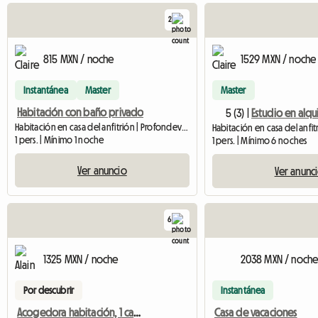
2
815 MXN / noche
1529 MXN / noche
Instantánea
Master
Master
Habitación con baño privado
5 (3) |
Estudio en alqu
Habitación en casa del anfitrión | Profondeville (5170) | 15 M2
1 pers. | Mínimo 1 noche
1 pers. | Mínimo 6 noches
Ver anuncio
Ver anunc
6
1325 MXN / noche
2038 MXN / noch
Por descubrir
Instantánea
Acogedora habitación, 1 cama doble de 140cm.
Casa de vacaciones