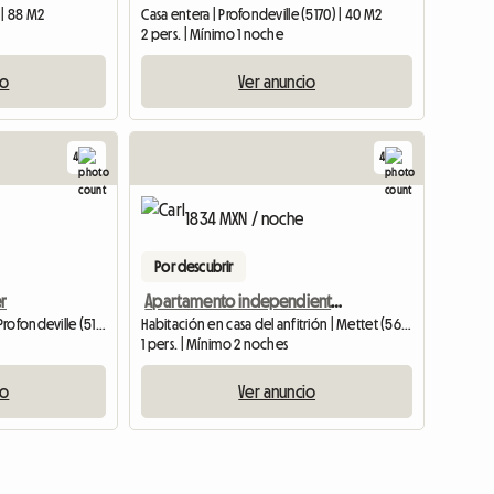
 | 88 M2
Casa entera | Profondeville (5170) | 40 M2
2 pers. | Mínimo 1 noche
io
Ver anuncio
4
4
1834 MXN / noche
Por descubrir
er
Apartamento independiente del alojamiento principal entrada independiente.
Habitación de huéspedes | Profondeville (5170) | 20 M2
Habitación en casa del anfitrión | Mettet (5641) | 60 M2
1 pers. | Mínimo 2 noches
io
Ver anuncio