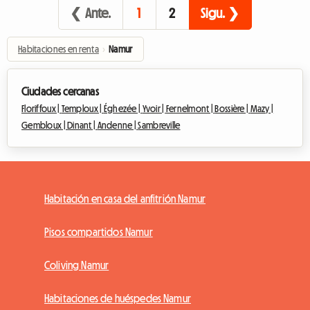
❮ Ante.
1
2
Sigu. ❯
Habitaciones en renta
›
Namur
Ciudades cercanas
Floriffoux |
Temploux |
Éghezée |
Yvoir |
Fernelmont |
Bossière |
Mazy |
Gembloux |
Dinant |
Andenne |
Sambreville
Habitación en casa del anfitrión Namur
Pisos compartidos Namur
Coliving Namur
Habitaciones de huéspedes Namur