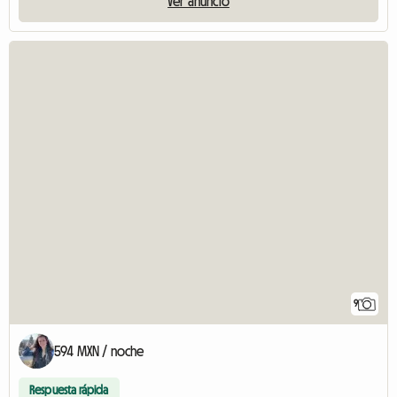
Ver anuncio
9
594 MXN / noche
Respuesta rápida