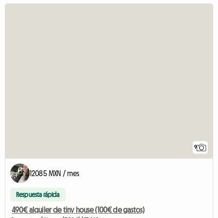
9
12085 MXN / mes
Respuesta rápida
490€ alquiler de tiny house (100€ de gastos)