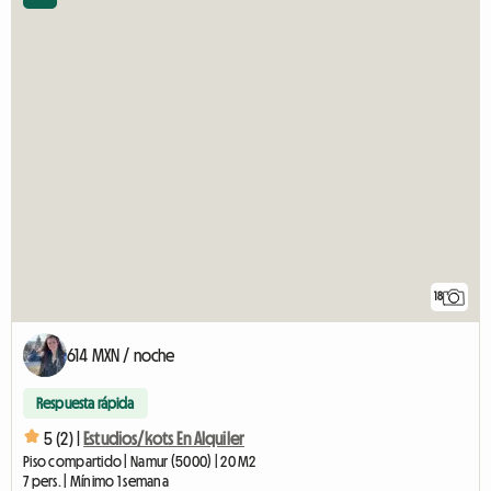
18
614 MXN / noche
Respuesta rápida
5 (2) |
Estudios/kots En Alquiler
Piso compartido | Namur (5000) | 20 M2
7 pers. | Mínimo 1 semana