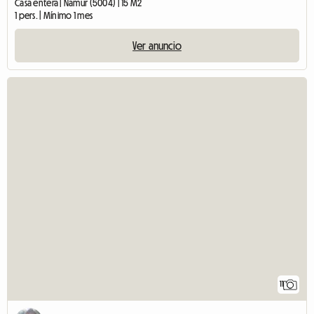
Casa entera | Namur (5004) | 15 M2
1 pers. | Mínimo 1 mes
Ver anuncio
11