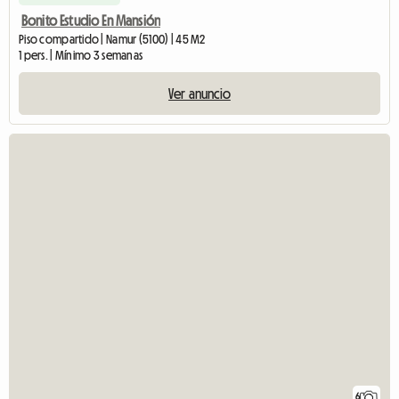
Bonito Estudio En Mansión
Piso compartido | Namur (5100) | 45 M2
1 pers. | Mínimo 3 semanas
Ver anuncio
6