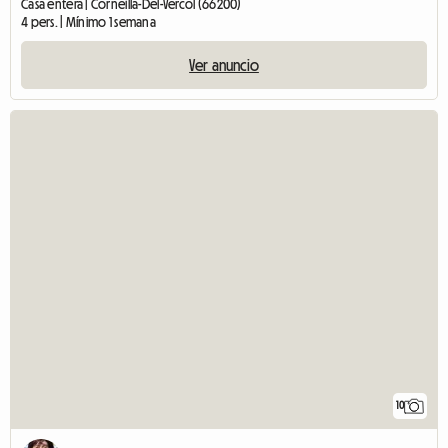
Casa entera | Corneilla-Del-Vercol (66200)
4 pers. | Mínimo 1 semana
Ver anuncio
10