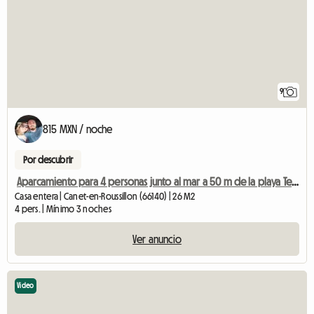
9
815 MXN / noche
Por descubrir
Aparcamiento para 4 personas junto al mar a 50 m de la playa Terraza
Casa entera | Canet-en-Roussillon (66140) | 26 M2
4 pers. | Mínimo 3 noches
Ver anuncio
Video