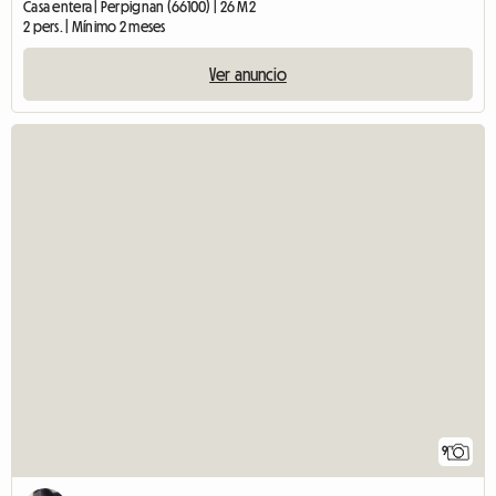
Casa entera | Perpignan (66100) | 26 M2
2 pers. | Mínimo 2 meses
Ver anuncio
9