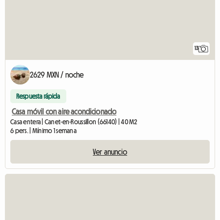
13
2629 MXN / noche
Respuesta rápida
Casa móvil con aire acondicionado
Casa entera | Canet-en-Roussillon (66140) | 40 M2
6 pers. | Mínimo 1 semana
Ver anuncio