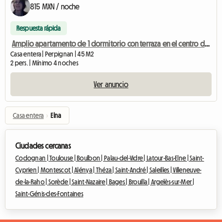
815 MXN / noche
Respuesta rápida
Amplio apartamento de 1 dormitorio con terraza en el centro de Perpignan, totalmente equipado.
Casa entera | Perpignan | 45 M2
2 pers. | Mínimo 4 noches
Ver anuncio
Casa entera
›
Elna
Ciudades cercanas
Codognan |
Toulouse |
Boulbon |
Palau-del-Vidre |
Latour-Bas-Elne |
Saint-
Cyprien |
Montescot |
Alénya |
Théza |
Saint-André |
Saleilles |
Villeneuve-
de-la-Raho |
Sorède |
Saint-Nazaire |
Bages |
Brouilla |
Argelès-sur-Mer |
Saint-Génis-des-Fontaines