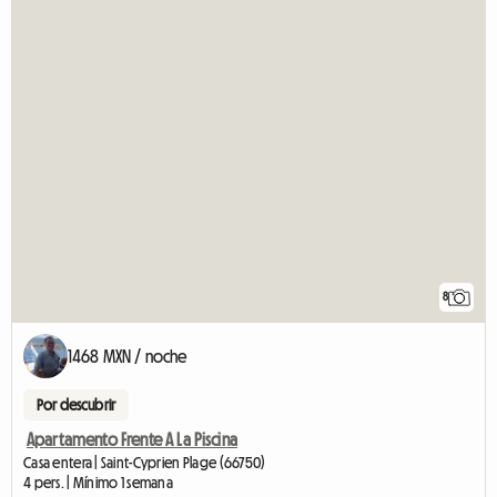
8
1468 MXN / noche
Por descubrir
Apartamento Frente A La Piscina
Casa entera | Saint-Cyprien Plage (66750)
4 pers. | Mínimo 1 semana