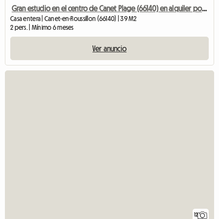
Gran estudio en el centro de Canet Plage (66140) en alquiler por 1 noche.
Casa entera | Canet-en-Roussillon (66140) | 39 M2
2 pers. | Mínimo 6 meses
Ver anuncio
12