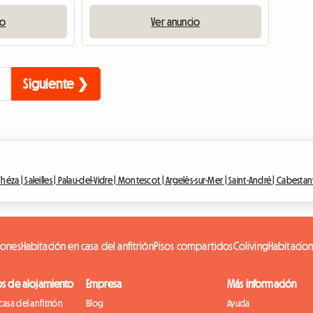
io
Ver anuncio
Siguiente ❯
Théza |
Saleilles |
Palau-del-Vidre |
Montescot |
Argelès-sur-Mer |
Saint-André |
Cabestan
iones
Habitación en casa del anfitrión
Pisos compartidos
Coliving
Habitacio
os de alojamiento
Empresa
Más información
casa del anfitrión
Blog
Ayuda