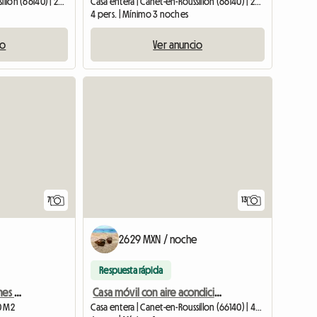
Casa entera | Canet-en-Roussillon (66140) | 26 M2
Casa entera | Canet-en-Roussillon (66140) | 26 M2
4 pers. | Mínimo 3 noches
io
Ver anuncio
7
13
2629 MXN / noche
Respuesta rápida
Casa entera o habitaciones para alquilar.
Casa móvil con aire acondicionado
70 M2
Casa entera | Canet-en-Roussillon (66140) | 40 M2