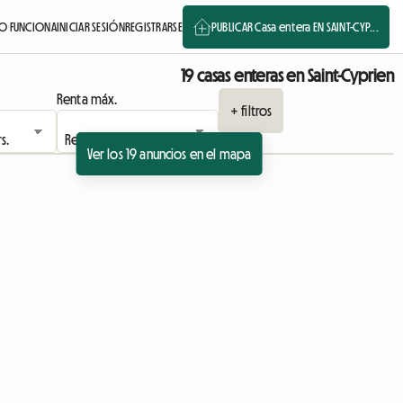
 FUNCIONA
INICIAR SESIÓN
REGISTRARSE
PUBLICAR Casa entera EN SAINT-CYP...
19 casas enteras en Saint-Cyprien
Renta máx.
+ filtros
Ver los 19 anuncios en el mapa