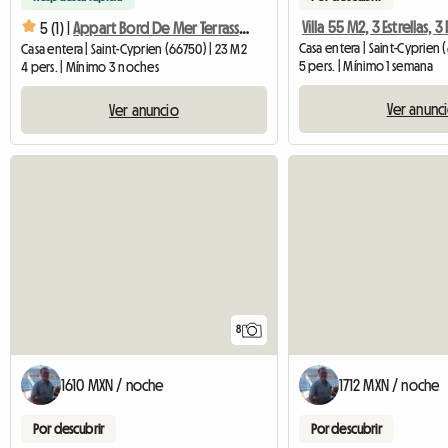
5 (1) |
Appart Bord De Mer Terrasse Vue Marina Clim Révers Wifi
Casa entera | Saint-Cyprien 
Casa entera | Saint-Cyprien (66750) | 23 M2
5 pers. | Mínimo 1 semana
4 pers. | Mínimo 3 noches
Ver anunc
Ver anuncio
8
1610 MXN / noche
1712 MXN / noche
Por descubrir
Por descubrir