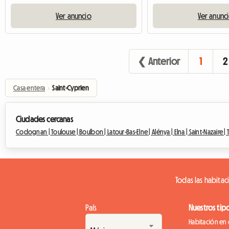
Ver anuncio
Ver anunc
❮ Anterior
1
2
Casa entera
›
Saint-Cyprien
Ciudades cercanas
Codognan |
Toulouse |
Boulbon |
Latour-Bas-Elne |
Alénya |
Elna |
Saint-Nazaire |
Todas las habitac
País
Nuestros tip
Habitación en 