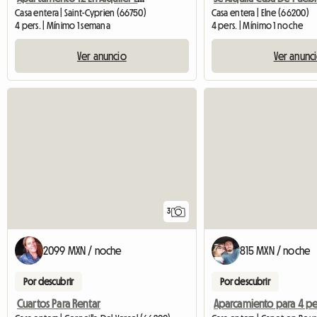
Casa entera | Saint-Cyprien (66750)
Casa entera | Elne (66200)
4 pers. | Mínimo 1 semana
4 pers. | Mínimo 1 noche
Ver anuncio
Ver anunc
3
2099 MXN / noche
815 MXN / noche
Por descubrir
Por descubrir
Cuartos Para Rentar