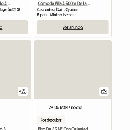
Apartamento Climatizado A 200 Metros Del Puerto
Cómoda Villa A 500m De La Playa
Plage (66750)
Casa entera | Saint-Cyprien
5 pers. | Mínimo 1 semana
io
Ver anuncio
Ver el a
4
1
29106 MXN / noche
Por descubrir
Se Alquila Casa De Pueblo Amueblada Y Reformada
Piso De 45 M² Con Orientación Sur En Alquiler