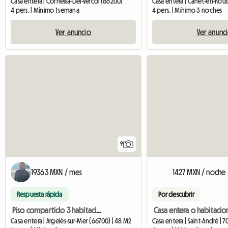
Casa entera | Corneilla-Del-Vercol (66200)
4 pers. | Mínimo 1 semana
4 pers. | Mínimo 3 noches
Ver anuncio
Ver anunc
9
19363 MXN / mes
1427 MXN / noche
Respuesta rápida
Por descubrir
Piso compartido 3 habitaciones 3 p
Casa entera | Argelès-sur-Mer (66700) | 48 M2
Casa entera | Saint-André | 