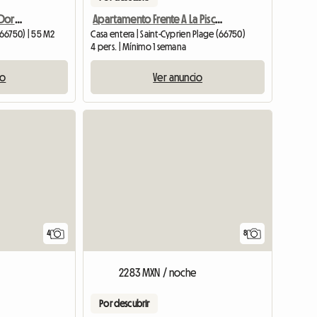
Villa 55 M2, 3 Estrellas, 3 Dormitorios, Piscina Comunitaria, Mar 50 M
Apartamento Frente A La Piscina
(66750) | 55 M2
Casa entera | Saint-Cyprien Plage (66750)
4 pers. | Mínimo 1 semana
io
Ver anuncio
4
8
2283 MXN / noche
Por descubrir