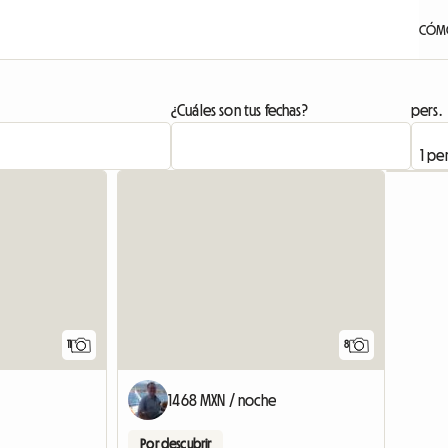
CÓMO
¿Cuáles son tus fechas?
pers.
11
8
e
1468 MXN / noche
Por descubrir