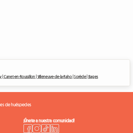
y |
Canet-en-Roussillon |
Villeneuve-de-la-Raho |
Sorède |
Bages
nes de huéspedes
¡Únete a nuestra comunidad!