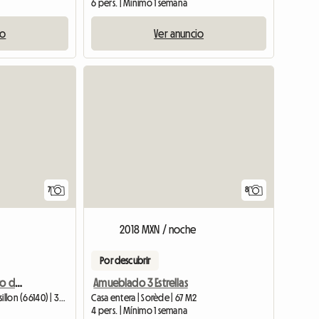
6 pers. | Mínimo 1 semana
io
Ver anuncio
7
8
2018 MXN / noche
Por descubrir
Gran estudio en el centro de Canet Plage (66140) en alquiler por 1 noche.
Amueblado 3 Estrellas
Casa entera | Canet-en-Roussillon (66140) | 39 M2
Casa entera | Sorède | 67 M2
4 pers. | Mínimo 1 semana