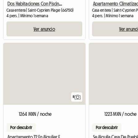
Dos Habitaciones Con Piscina Y Tenis
Casa entera | Saint-Cyprien Plage (66750)
Casa entera | Saint-Cyprien 
4 pers. | Mínimo 1 semana
4 pers. | Mínimo 1 semana
Ver anuncio
Ver anunc
8
1264 MXN / noche
1223 MXN / noche
Por descubrir
Por descubrir
Apartamento T2 En Alquiler En La Planta Baja