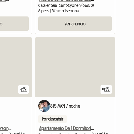
Casa entera | Saint-Cyprien (66750)
6 pers. | Mínimo 1 semana
io
Ver anuncio
Ver el anunc
9
14
815 MXN / noche
Por descubrir
Aparcamiento para 4 personas junto al mar a 50 m de la playa Terraza
Apartamento De 1 Dormitorio A 100 Metros Del Mar, Terraza