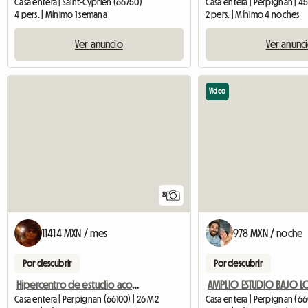
Casa entera | Saint-Cyprien (66750)
Casa entera | Perpignan | 4
4 pers. | Mínimo 1 semana
2 pers. | Mínimo 4 noches
Ver anuncio
Ver anunc
Video
8
11414 MXN / mes
978 MXN / noche
Por descubrir
Por descubrir
Hipercentro de estudio acogedor cerca de Place des Poils
Casa entera | Perpignan (66100) | 26 M2
Casa entera | Perpignan (6