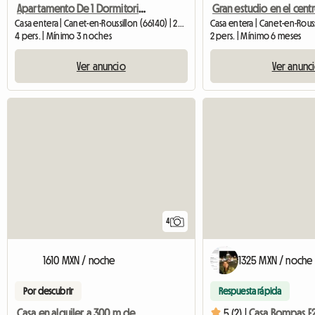
Apartamento De 1 Dormitorio A 100 Metros Del Mar, Terraza
Casa entera | Canet-en-Roussillon (66140) | 26 M2
4 pers. | Mínimo 3 noches
2 pers. | Mínimo 6 meses
Ver anuncio
Ver anunc
4
1610 MXN / noche
1325 MXN / noche
Por descubrir
Respuesta rápida
Casa en alquiler a 300 m de la playa
5 (2) |