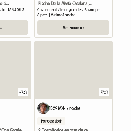
Gran estudio en el centro de Canet Plage (66140) en alquiler por 1 noche.
Piscina De La Masía Catalana, Cerca Del Mar
Casa entera | Canet-en-Roussillon (66140) | 39 M2
Casa entera | Villelongue-de-la-Salanque
8 pers. | Mínimo 1 noche
io
Ver anuncio
6
5
1529 MXN / noche
Por descubrir
2 Dormitorios en casa de campo, alejada del pueblo.
Casa Bompas F2 Con Garaje Y Terraza