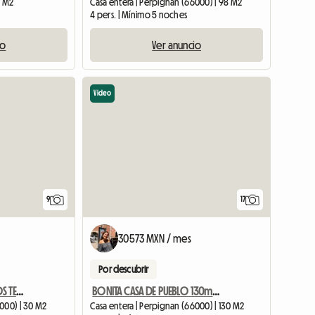
5 M2
Casa entera | Perpignan (66000) | 98 M2
4 pers. | Mínimo 5 noches
io
Ver anuncio
Video
9
17
30573 MXN / mes
Por descubrir
AMPLIO ESTUDIO BAJO LOS TEJADOS DE PERPIGNAN
BONITA CASA DE PUEBLO 130m2, TERRAZA SOLEADA PERPIGNAN
6000) | 30 M2
Casa entera | Perpignan (66000) | 130 M2