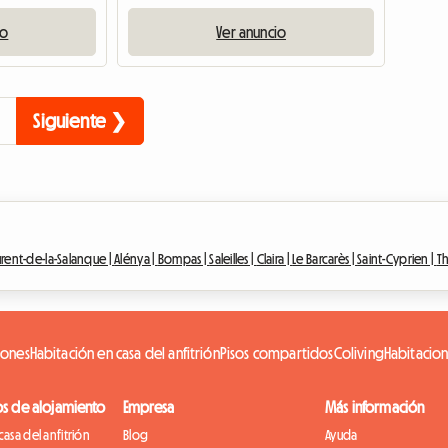
io
Ver anuncio
Siguiente ❯
urent-de-la-Salanque |
Alénya |
Bompas |
Saleilles |
Claira |
Le Barcarès |
Saint-Cyprien |
Th
iones
Habitación en casa del anfitrión
Pisos compartidos
Coliving
Habitacio
os de alojamiento
Empresa
Más información
casa del anfitrión
Blog
Ayuda