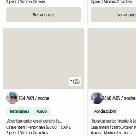
2 pers. | Mínimo 2 meses
2 pers. | Mínimo 2 noches
Ver anuncio
Ver anunc
20
754 MXN / noche
1468 MXN / noche
Instantánea
Nuevo
Por descubrir
Apartamento en el centro histórico
Casa entera | Perpignan (66100) | 30 M2
Casa entera | Saint-Cyprien 
2 pers. | Mínimo 2 noches
4 pers. | Mínimo 1 semana