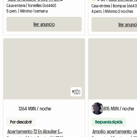
Casa entera | Torreilles (66440)
Casa entera | Bompas (664
5 pers. | Mínimo 1 semana
4 pers. | Mínimo 2 noches
Ver anuncio
Ver anunc
8
1264 MXN / noche
815 MXN / noche
Por descubrir
Respuesta rápida
Apartamento T2 En Alquiler En La Planta Baja