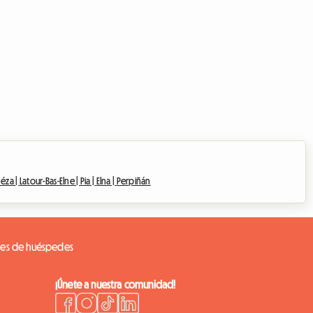
éza |
Latour-Bas-Elne |
Pia |
Elna |
Perpiñán
nes de huéspedes
¡Únete a nuestra comunidad!