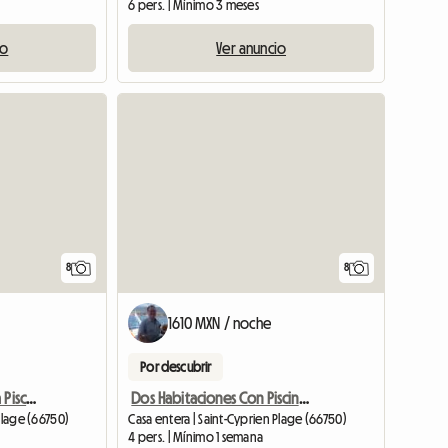
6 pers. | Mínimo 3 meses
io
Ver anuncio
8
8
1610 MXN / noche
Por descubrir
Apartamento Frente A La Piscina
Dos Habitaciones Con Piscina Y Tenis
Plage (66750)
Casa entera | Saint-Cyprien Plage (66750)
4 pers. | Mínimo 1 semana