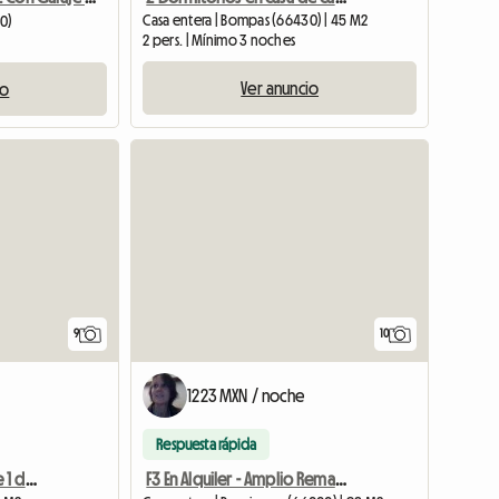
Casa entera | Bompas (66430) | 45 M2
30)
2 pers. | Mínimo 3 noches
Ver anuncio
io
9
10
1223 MXN / noche
Respuesta rápida
Amplio apartamento de 1 dormitorio con terraza en el centro de Perpignan, totalmente equipado.
F3 En Alquiler - Amplio Remanso De Paz Con Terraza Y Jardín C