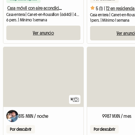
Casa móvil con aire acondicionado
5 (1) |
Casa entera | Canet-en-Roussillon (66140) | 40 M2
Casa entera | Canet-en-Rouss
6 pers. | Mínimo 1 semana
1 pers. | Mínimo 1 semana
Ver anuncio
Ver anunc
14
815 MXN / noche
9987 MXN / mes
Por descubrir
Por descubrir