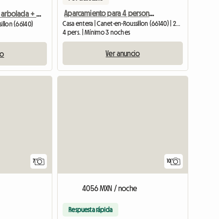
Aparcamiento para 4 personas junto al mar a 50 m de la playa Terraza
T2 en residencia arbolada + piscina
Casa entera | Canet-en-Roussillon (66140) | 26 M2
illon (66140)
4 pers. | Mínimo 3 noches
Ver anuncio
io
7
10
4056 MXN / noche
Respuesta rápida