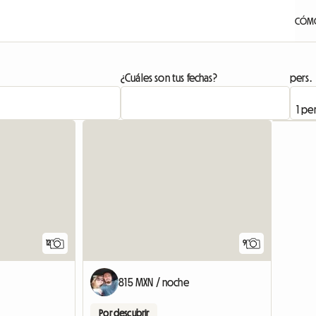
CÓMO
¿Cuáles son tus fechas?
pers.
12
9
815 MXN / noche
Por descubrir