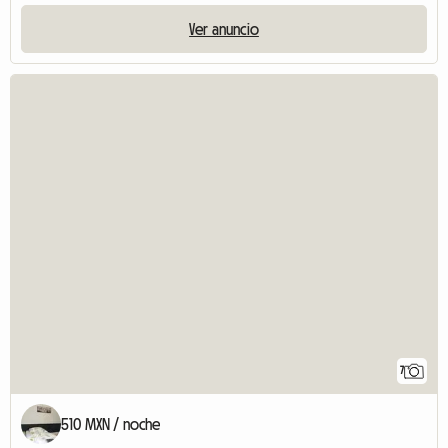
Ver anuncio
7
510 MXN / noche