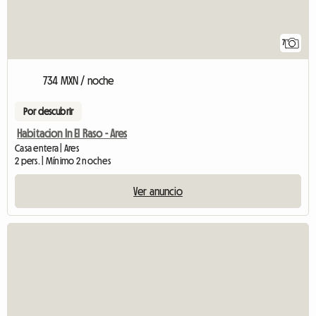
7
734 MXN / noche
Por descubrir
Habitacion In El Raso - Ares
Casa entera | Ares
2 pers. | Mínimo 2 noches
Ver anuncio