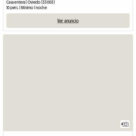
Casa entera | Oviedo (33003)
10 pers. | Mínimo 1 noche
Ver anuncio
4