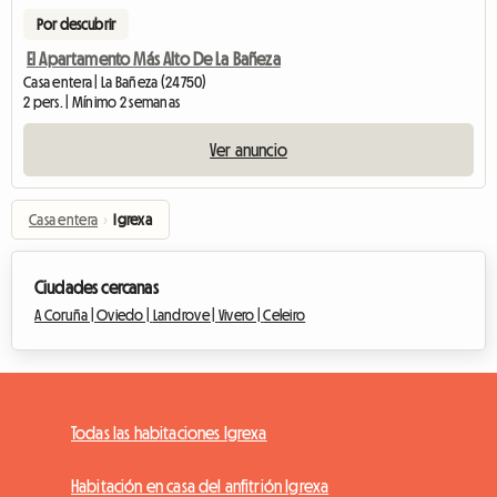
Por descubrir
El Apartamento Más Alto De La Bañeza
Casa entera | La Bañeza (24750)
2 pers. | Mínimo 2 semanas
Ver anuncio
Casa entera
›
Igrexa
Ciudades cercanas
A Coruña |
Oviedo |
Landrove |
Vivero |
Celeiro
Todas las habitaciones Igrexa
Habitación en casa del anfitrión Igrexa