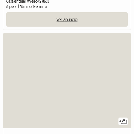
Casa entera | Viveiro (27861)
6 pers. | Mínimo 1 semana
Ver anuncio
4