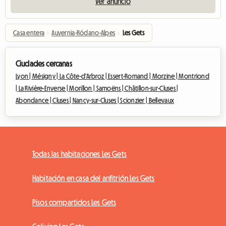
Ver anuncio
Casa entera
›
Auvernia-Ródano-Alpes
›
Les Gets
Ciudades cercanas
Lyon |
Mésigny |
La Côte-d'Arbroz |
Essert-Romand |
Morzine |
Montriond
|
La Rivière-Enverse |
Morillon |
Samoëns |
Châtillon-sur-Cluses |
Abondance |
Cluses |
Nancy-sur-Cluses |
Scionzier |
Bellevaux
Todas las habitaciones Les Gets
Habitación en casa del anfitrión Les Gets
Pisos compartidos Les Gets