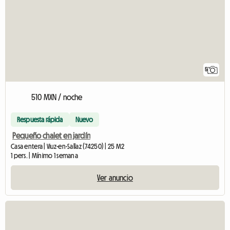
5
510 MXN / noche
Respuesta rápida
Nuevo
Pequeño chalet en jardín
Casa entera | Viuz-en-Sallaz (74250) | 25 M2
1 pers. | Mínimo 1 semana
Ver anuncio