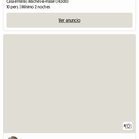
Casa entera | Arâches-la-Frasse (74300)
10 pers. | Mínimo 2 noches
Ver anuncio
8