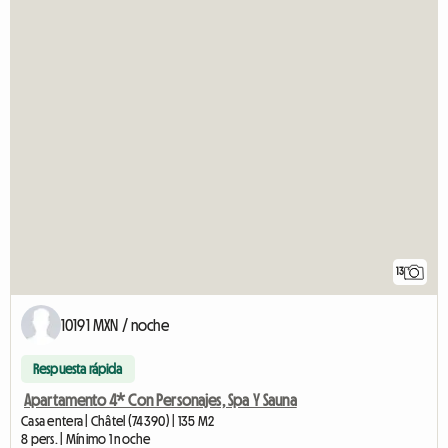
13
10191 MXN / noche
Respuesta rápida
Apartamento 4* Con Personajes, Spa Y Sauna
Casa entera | Châtel (74390) | 135 M2
8 pers. | Mínimo 1 noche