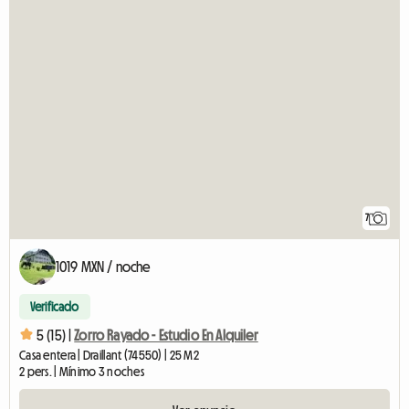
7
1019 MXN / noche
Verificado
5 (15) |
Zorro Rayado - Estudio En Alquiler
Casa entera | Draillant (74550) | 25 M2
2 pers. | Mínimo 3 noches