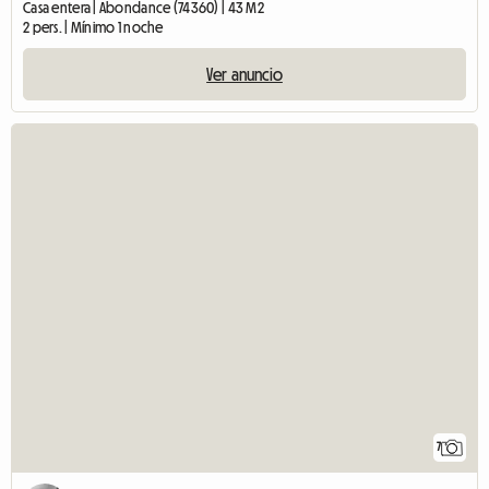
Casa entera | Abondance (74360) | 43 M2
2 pers. | Mínimo 1 noche
Ver anuncio
7