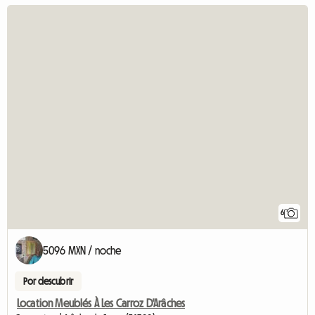
6
5096 MXN / noche
Por descubrir
Location Meublés À Les Carroz D'Arâches