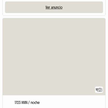
Ver anuncio
12
1723 MXN / noche