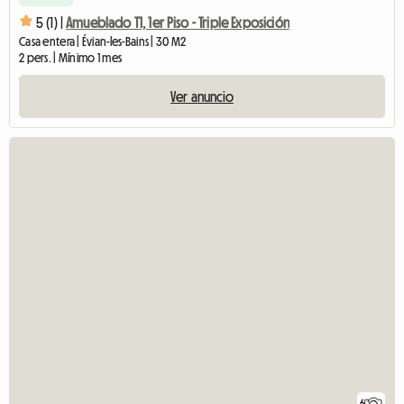
5 (1) |
Amueblado T1, 1er Piso - Triple Exposición
Casa entera | Évian-les-Bains | 30 M2
2 pers. | Mínimo 1 mes
Ver anuncio
6