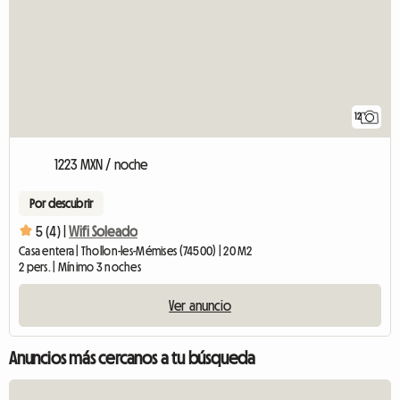
12
1223 MXN / noche
Por descubrir
5 (4) |
Wifi Soleado
Casa entera | Thollon-les-Mémises (74500) | 20 M2
2 pers. | Mínimo 3 noches
Ver anuncio
Anuncios más cercanos a tu búsqueda