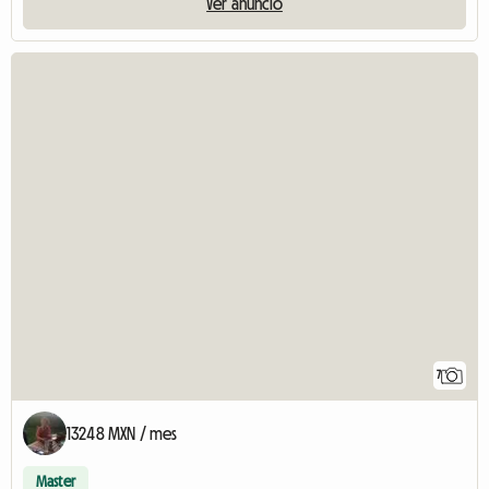
Ver anuncio
7
13248 MXN / mes
Master