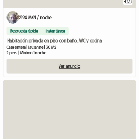
2
2194 MXN / noche
Respuesta rápida
Instantánea
Habitación privada en piso con baño, WC y cocina
Casa entera | Lausanne | 30 M2
2 pers. | Mínimo 1 noche
Ver anuncio