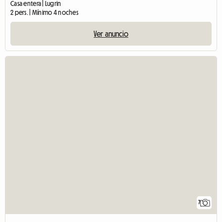
Casa entera | Lugrin
2 pers. | Mínimo 4 noches
Ver anuncio
7