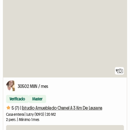
9
30502 MXN / mes
Verificado
Master
5 (7) |
Estudio Amueblado Chanel A 3 Km De Lausana
Casa entera | Lutry (1093) | 20 M2
2 pers. | Mínimo 1 mes