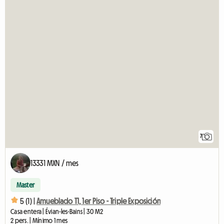
7
13331 MXN / mes
Master
5 (1) |
Amueblado T1, 1er Piso - Triple Exposición
Casa entera | Évian-les-Bains | 30 M2
2 pers. | Mínimo 1 mes