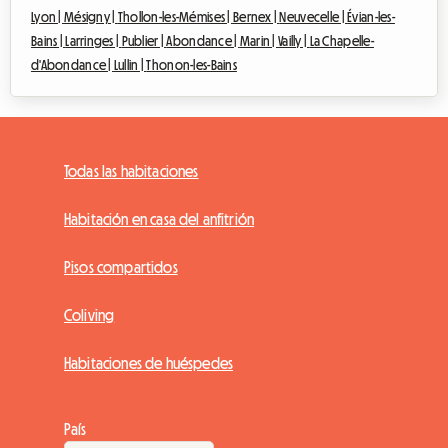
Lyon |
Mésigny |
Thollon-les-Mémises |
Bernex |
Neuvecelle |
Évian-les-
Bains |
Larringes |
Publier |
Abondance |
Marin |
Vailly |
La Chapelle-
d'Abondance |
Lullin |
Thonon-les-Bains
Todas las habitaciones
Habitación en casa del anfitrión
Pisos compartidos
Coliving
Habitaciones de huéspedes
País