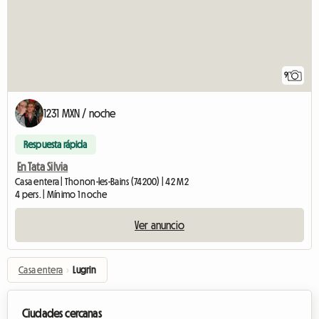
9
1231 MXN / noche
Respuesta rápida
En Tata Silvia
Casa entera | Thonon-les-Bains (74200) | 42 M2
4 pers. | Mínimo 1 noche
Ver anuncio
Casa entera
›
Lugrin
Ciudades cercanas