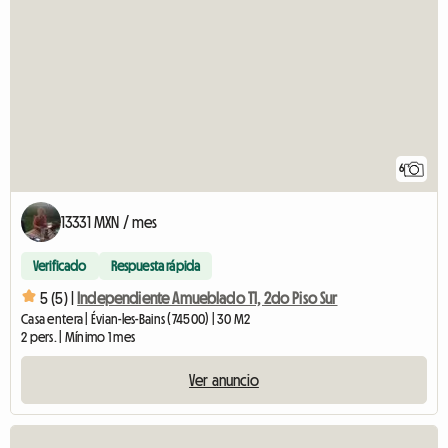
6
13331 MXN / mes
Verificado
Respuesta rápida
5 (5) |
Independiente Amueblado T1, 2do Piso Sur
Casa entera | Évian-les-Bains (74500) | 30 M2
2 pers. | Mínimo 1 mes
Ver anuncio