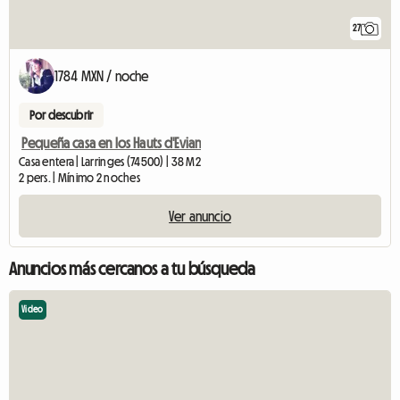
27
1784 MXN / noche
Por descubrir
Pequeña casa en los Hauts d'Evian
Casa entera | Larringes (74500) | 38 M2
2 pers. | Mínimo 2 noches
Ver anuncio
Anuncios más cercanos a tu búsqueda
Video