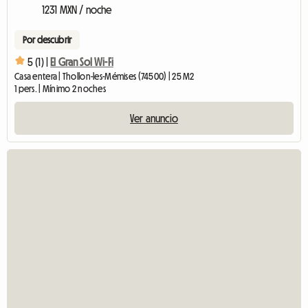
1231 MXN / noche
Por descubrir
5 (1) |
El Gran Sol Wi-Fi
Casa entera | Thollon-les-Mémises (74500) | 25 M2
1 pers. | Mínimo 2 noches
Ver anuncio