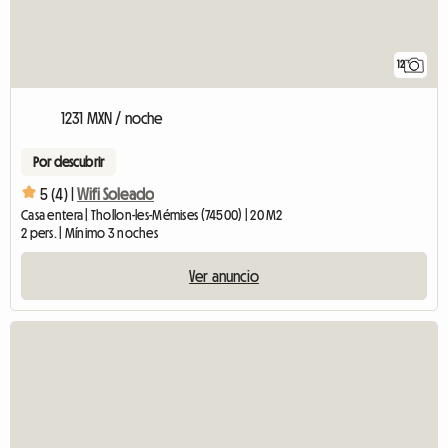
12
1231 MXN / noche
Por descubrir
5 (4) |
Wifi Soleado
Casa entera | Thollon-les-Mémises (74500) | 20 M2
2 pers. | Mínimo 3 noches
Ver anuncio