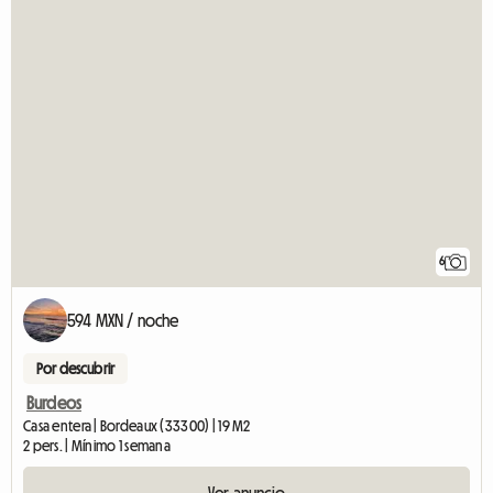
6
594 MXN / noche
Por descubrir
Burdeos
Casa entera | Bordeaux (33300) | 19 M2
2 pers. | Mínimo 1 semana