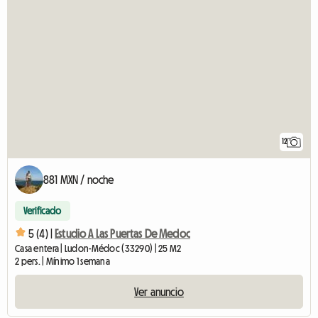
12
881 MXN / noche
Verificado
5 (4) |
Estudio A Las Puertas De Medoc
Casa entera | Ludon-Médoc (33290) | 25 M2
2 pers. | Mínimo 1 semana
Ver anuncio