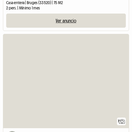
Casa entera | Bruges (33520) | 75 M2
2 pers. | Mínimo 1 mes
Ver anuncio
7