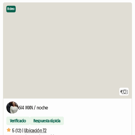
Video
4
614 MXN / noche
Verificado
Respuesta rápida
5 (12) |
Ubicación T2