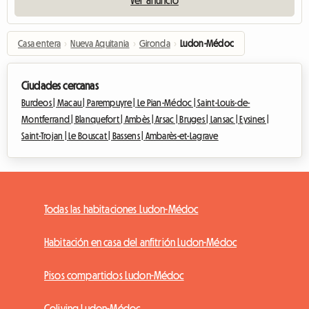
Ver anuncio
Casa entera
›
Nueva Aquitania
›
Gironda
›
Ludon-Médoc
Ciudades cercanas
Burdeos |
Macau |
Parempuyre |
Le Pian-Médoc |
Saint-Louis-de-
Montferrand |
Blanquefort |
Ambès |
Arsac |
Bruges |
Lansac |
Eysines |
Saint-Trojan |
Le Bouscat |
Bassens |
Ambarès-et-Lagrave
Todas las habitaciones Ludon-Médoc
Habitación en casa del anfitrión Ludon-Médoc
Pisos compartidos Ludon-Médoc
Coliving Ludon-Médoc