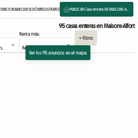
FUNCIONA
INICIAR SESIÓN
REGISTRARSE
PUBLICAR Casa entera EN MAISONS-A...
95 casas enteras en Maisons-Alfort
Renta máx.
+ filtros
Ver los 95 anuncios en el mapa