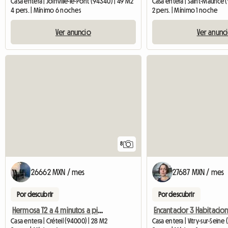
Casa entera | Joinville-le-Pont (94340) | 49 M2
Casa entera | Saint-Maurice 
4 pers. | Mínimo 6 noches
2 pers. | Mínimo 1 noche
Ver anuncio
Ver anunc
8
26662 MXN / mes
27687 MXN / mes
Por descubrir
Por descubrir
Hermosa T2 a 4 minutos a pie de la estación de metro de la prefectura de Créteil
Casa entera | Créteil (94000) | 28 M2
Casa entera | Vitry-sur-Seine