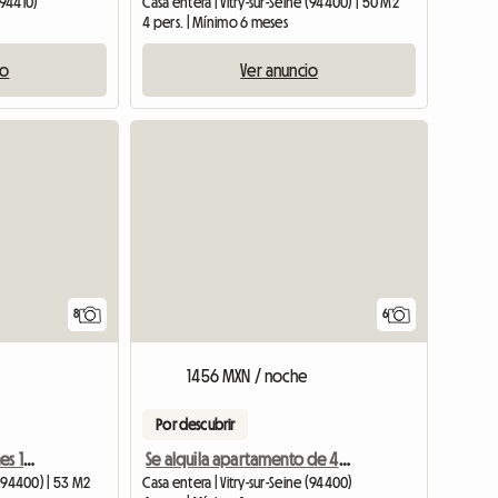
(94410)
Casa entera | Vitry-sur-Seine (94400) | 50 M2
4 pers. | Mínimo 6 meses
io
Ver anuncio
8
6
1456 MXN / noche
Por descubrir
Encantador 3 Habitaciones 10 Min Notre Dame
Se alquila apartamento de 4 habitaciones en una hermosa casa de piedra de molino.
 (94400) | 53 M2
Casa entera | Vitry-sur-Seine (94400)