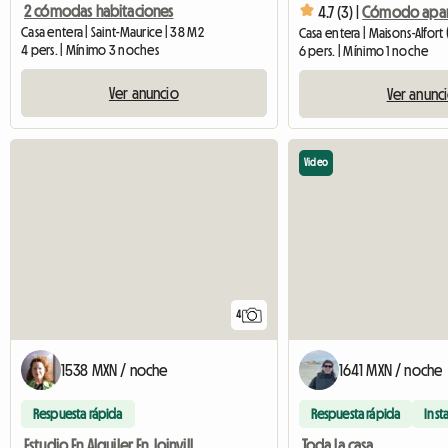
2 cómodas habitaciones
4.7 (3) |
Casa entera | Saint-Maurice | 38 M2
Casa entera | Maisons-Alfort
4 pers. | Mínimo 3 noches
6 pers. | Mínimo 1 noche
Ver anuncio
Ver anunc
Video
4
1538 MXN / noche
1641 MXN / noche
Respuesta rápida
Respuesta rápida
Inst
Estudio En Alquiler En Joinville Le Pont
Toda la casa