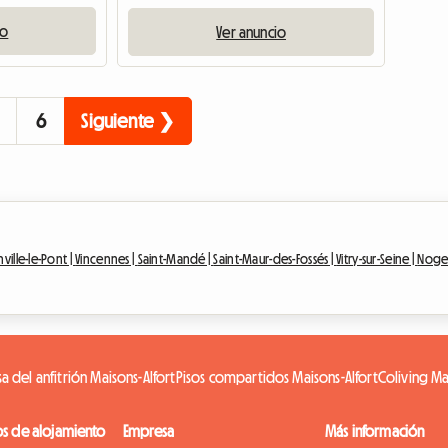
io
Ver anuncio
6
Siguiente ❯
nville-le-Pont |
Vincennes |
Saint-Mandé |
Saint-Maur-des-Fossés |
Vitry-sur-Seine |
Nogen
a del anfitrión Maisons-Alfort
Pisos compartidos Maisons-Alfort
Coliving Ma
os de alojamiento
Empresa
Más información