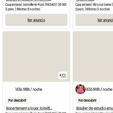
Casa entera | Joinville-le-Pont (94340) | 35 M2
Casa entera | Vitry-sur-Seine
3 pers. | Mínimo 5 noches
2 pers. | Mínimo 3 noches
Ver anuncio
Ver anunc
4
1436 MXN / noche
1436 MXN / noche
Por descubrir
Por descubrir
Appartement a louer Joinville le pont