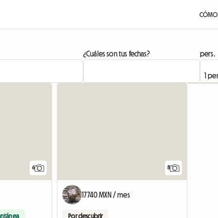
CÓMO 
¿Cuáles son tus fechas?
pers.
6
8
17740 MXN / mes
antánea
Por descubrir