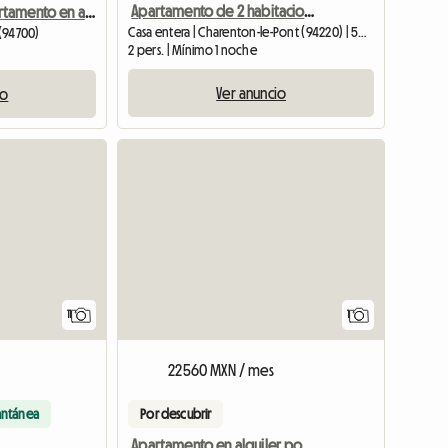
Apartamento de 2 habitaciones 50m2
Cómodo apartamento en alquiler
Casa entera | Charenton-le-Pont (94220) | 50 M2
 (94700)
2 pers. | Mínimo 1 noche
Ver anuncio
io
Ver el a
11
1
22560 MXN / mes
antánea
Por descubrir
Apartamento en alquiler por si estoy fuera.