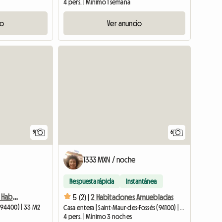
4 pers. | Mínimo 1 semana
io
Ver anuncio
9
6
1333 MXN / noche
Respuesta rápida
Instantánea
Departamento Nuevo 2 Habitaciones + Estacionamiento
5 (2) |
2 Habitaciones Amuebladas
 (94400) | 33 M2
Casa entera | Saint-Maur-des-Fossés (94100) | 60 M2
4 pers. | Mínimo 3 noches