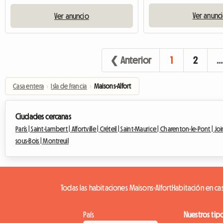
Ver anunc
Ver anuncio
❮ Anterior
1
2
…
Casa entera
›
Isla de Francia
›
Maisons-Alfort
Ciudades cercanas
París |
Saint-Lambert |
Alfortville |
Créteil |
Saint-Maurice |
Charenton-le-Pont |
Joi
sous-Bois |
Montreuil
Todas las habitaciones Maisons-Alfort
Habitación en cas
País
Nuestros tip