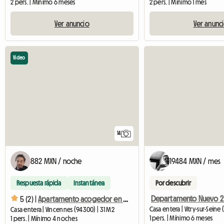
2 pers. | Mínimo 6 meses
2 pers. | Mínimo 1 mes
Ver anuncio
Ver anunc
Video
14
882 MXN / noche
19484 MXN / mes
Respuesta rápida
Instantánea
Por descubrir
5 (2) |
Apartamento acogedor en Vincennes
Casa entera | Vitry-sur-Seine
Casa entera | Vincennes (94300) | 31 M2
1 pers. | Mínimo 6 meses
1 pers. | Mínimo 4 noches