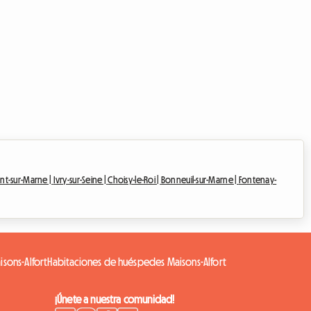
t-sur-Marne |
Ivry-sur-Seine |
Choisy-le-Roi |
Bonneuil-sur-Marne |
Fontenay-
isons-Alfort
Habitaciones de huéspedes Maisons-Alfort
¡Únete a nuestra comunidad!