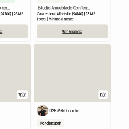
Alojamiento amueblado cerca de transporte
Estudio Amueblado Con Terraza A 8 Minutos A Pie Del Metro8 Y El Eco
 (94700) | 28 M2
Casa entera | Alfortville (94140) | 23 M2
1 pers. | Mínimo 6 meses
io
Ver anuncio
Ver el a
10
1
1025 MXN / noche
Por descubrir