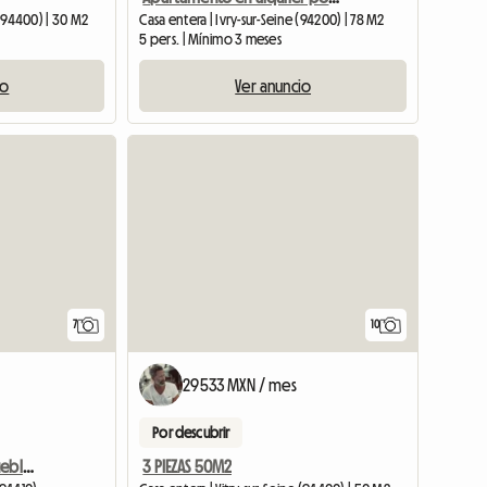
 (94400) | 30 M2
Casa entera | Ivry-sur-Seine (94200) | 78 M2
5 pers. | Mínimo 3 meses
io
Ver anuncio
7
10
29533 MXN / mes
Por descubrir
Alquiler de estudio amueblado por 1 mes
3 PIEZAS 50M2