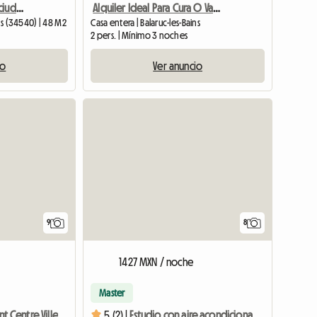
Apartamento T3 centro ciudad BALARUC LES BAINS
Alquiler Ideal Para Cura O Vacaciones
ins (34540) | 48 M2
Casa entera | Balaruc-les-Bains
2 pers. | Mínimo 3 noches
io
Ver anuncio
9
8
1427 MXN / noche
Master
nt Centre Ville
5 (2) |
Estudio con aire acondicionado frente al puerto deportivo.