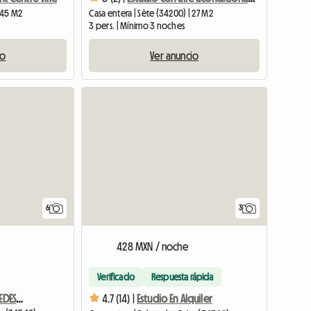
| 45 M2
Casa entera | Sète (34200) | 27 M2
3 pers. | Mínimo 3 noches
io
Ver anuncio
Ver el anuncio
6
3
428 MXN / noche
Verificado
Respuesta rápida
ESTUDIO PAREJA SPA HUÉSPEDES/VACACIONES 2019/20 BALARUC LES BAINS
4.7 (14) |
Estudio En Alquiler