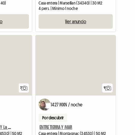
340)
Casa entera | Marseillan (34340) | 30 M2
4 pers. | Mínimo 1 noche
io
Ver anuncio
7
9
1427 MXN / noche
Por descubrir
Montagnac: Entre El Mar Y La Montaña
ENTRE TIERRA Y MAR
4530) | 50 M2
Casa entera | Montagnac (34530) | 50 M2