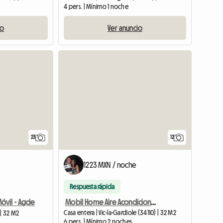
4 pers. | Mínimo 1 noche
io
Ver anuncio
23
12
1223 MXN / noche
Respuesta rápida
Mobil Home Aire Acondicionado Tv 3 Dormitorios Todo Comodidad 4*
óvil - Agde
Casa entera | Vic-la-Gardiole (34110) | 32 M2
| 32 M2
6 pers. | Mínimo 2 noches