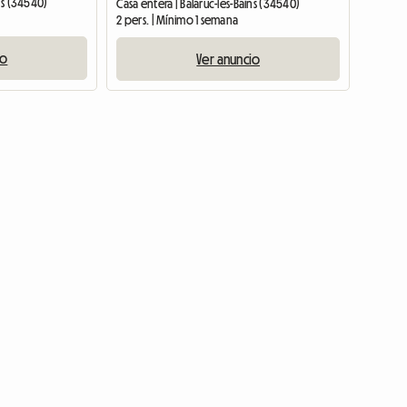
ins (34540)
Casa entera | Balaruc-les-Bains (34540)
2 pers. | Mínimo 1 semana
io
Ver anuncio