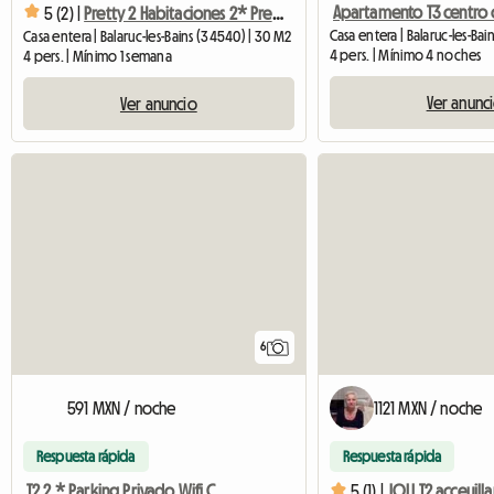
5 (2) |
Pretty 2 Habitaciones 2* Pretty Park View Balconloggia Wifi Estacionamiento
Casa entera | Balaruc-les-Ba
Casa entera | Balaruc-les-Bains (34540) | 30 M2
4 pers. | Mínimo 4 noches
4 pers. | Mínimo 1 semana
Ver anunc
Ver anuncio
6
591 MXN / noche
1121 MXN / noche
Respuesta rápida
Respuesta rápida
T2 2 * Parking Privado Wifi Centro De Curas Balaruc-les-bains
5 (1) |
JOLI T2 acceuilla