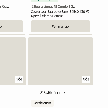
Séte. Estudio Junto Al Mar Con Logia (4 Personas)
2 Habitaciones All Comfort 2* Con Wifi Parking Logia
Casa entera | Balaruc-les-Bains (34540) | 30 M2
4 pers. | Mínimo 1 semana
io
Ver anuncio
8
4
815 MXN / noche
Por descubrir