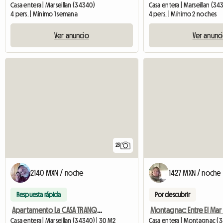
Casa entera | Marseillan (34340)
Casa entera | Marseillan (34
4 pers. | Mínimo 1 semana
4 pers. | Mínimo 2 noches
Ver anuncio
Ver anunc
23
2140 MXN / noche
1427 MXN / noche
Respuesta rápida
Por descubrir
Apartamento La CASA TRANQUILIA Estudio 30 M2 G
Casa entera | Marseillan (34340) | 30 M2
Casa entera | Montagnac (3