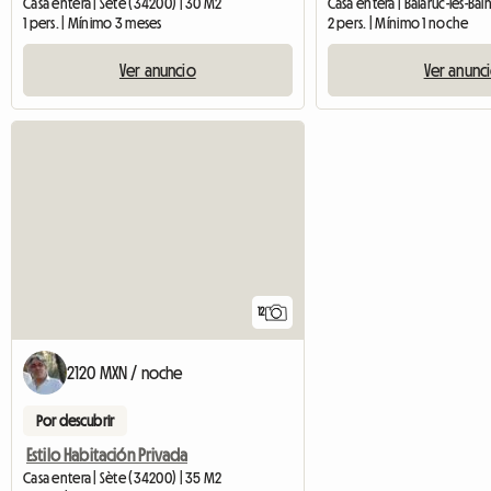
Casa entera | Sète (34200) | 30 M2
Casa entera | Balaruc-les-Ba
1 pers. | Mínimo 3 meses
2 pers. | Mínimo 1 noche
Ver anuncio
Ver anunc
12
2120 MXN / noche
Por descubrir
Estilo Habitación Privada
Casa entera | Sète (34200) | 35 M2