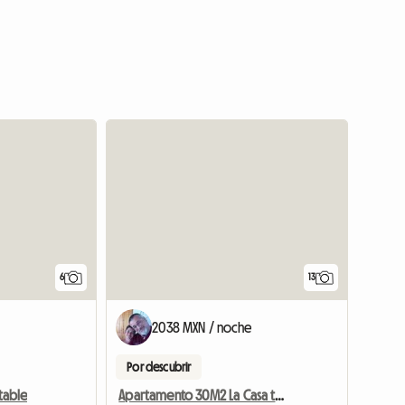
Ver el anunc
6
13
2038 MXN / noche
Por descubrir
rtable
Apartamento 30M2 La Casa tranquilidad