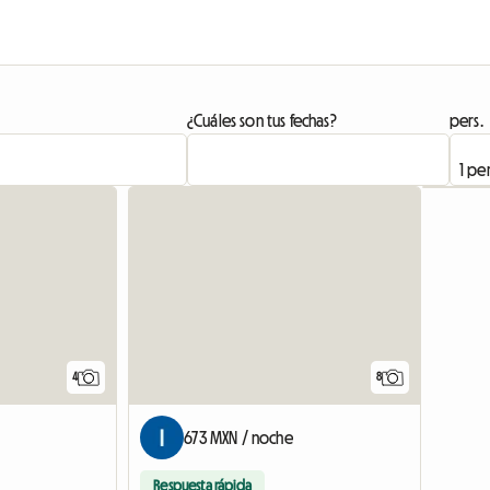
¿Cuáles son tus fechas?
pers.
Ver el anuncio
4
8
673 MXN / noche
Respuesta rápida