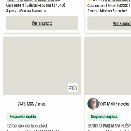
Casa entera | Balaruc-les-Bains (34540)
Casa entera | Sète (34200) 
3 pers. | Mínimo 1 semana
2 pers. | Mínimo 5 noches
Ver anuncio
Ver anunc
2
7745 MXN / mes
1019 MXN / noche
Respuesta rápida
Respuesta rápida
T2 Centro de la ciudad