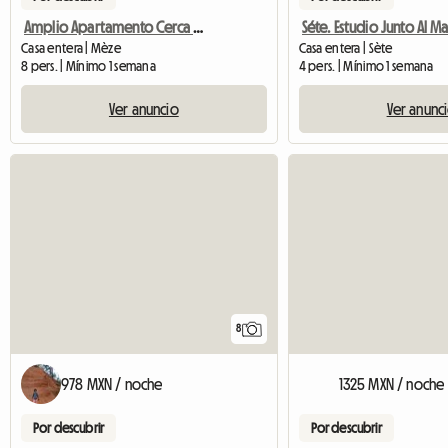
Amplio Apartamento Cerca Del Per 7/8pers
Casa entera | Mèze
Casa entera | Sète
8 pers. | Mínimo 1 semana
4 pers. | Mínimo 1 semana
Ver anuncio
Ver anunc
8
978 MXN / noche
1325 MXN / noche
Por descubrir
Por descubrir