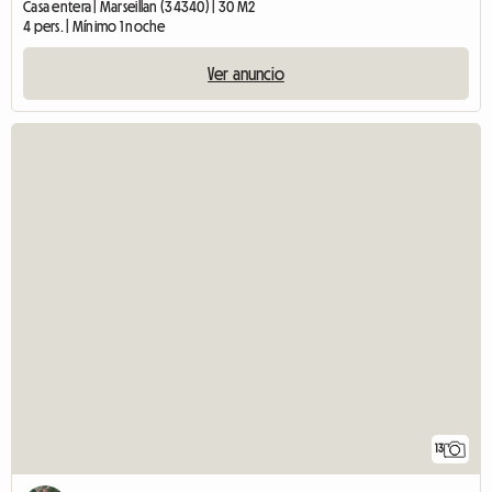
Casa entera | Marseillan (34340) | 30 M2
4 pers. | Mínimo 1 noche
Ver anuncio
13