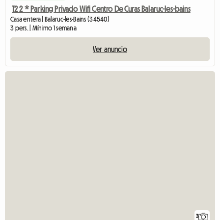
T2 2 * Parking Privado Wifi Centro De Curas Balaruc-les-bains
Casa entera | Balaruc-les-Bains (34540)
3 pers. | Mínimo 1 semana
Ver anuncio
3