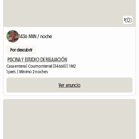
3
1436 MXN / noche
Por descubrir
PISCINA Y ESTUDIO DE RELAJACIÓN
Casa entera | Cournonterral (34660) | 1 M2
1 pers. | Mínimo 2 noches
Ver anuncio