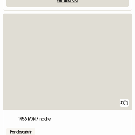
Ver anuncio
2
1456 MXN / noche
Por descubrir