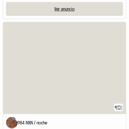
Ver anuncio
8
984 MXN / noche