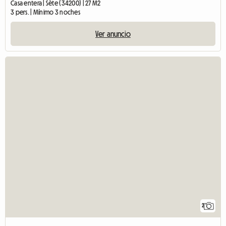
Casa entera | Sète (34200) | 27 M2
3 pers. | Mínimo 3 noches
Ver anuncio
2