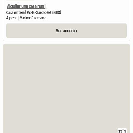
Alquilar una casa rural
Casa entera | Vic-la-Gardiole (34110)
4 pers. | Mínimo 1 semana
Ver anuncio
3