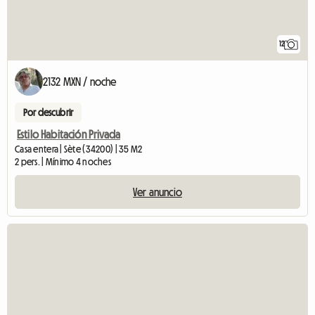
12
2132 MXN / noche
Por descubrir
Estilo Habitación Privada
Casa entera | Sète (34200) | 35 M2
2 pers. | Mínimo 4 noches
Ver anuncio