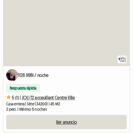
9
1128 MXN / noche
Respuesta rápida
5 (1) |
JOLI T2 acceuillant Centre Ville
Casa entera | Sète (34200) | 45 M2
2 pers. | Mínimo 5 noches
Ver anuncio