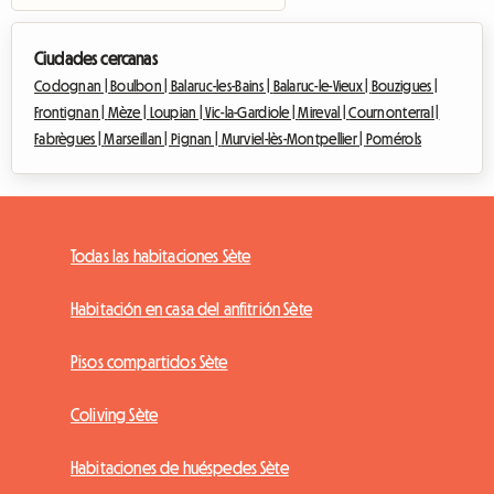
Ciudades cercanas
Codognan |
Boulbon |
Balaruc-les-Bains |
Balaruc-le-Vieux |
Bouzigues |
Frontignan |
Mèze |
Loupian |
Vic-la-Gardiole |
Mireval |
Cournonterral |
Fabrègues |
Marseillan |
Pignan |
Murviel-lès-Montpellier |
Pomérols
Todas las habitaciones Sète
Habitación en casa del anfitrión Sète
Pisos compartidos Sète
Coliving Sète
Habitaciones de huéspedes Sète