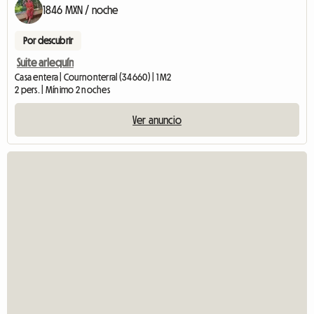
1846 MXN / noche
Por descubrir
Suite arlequín
Casa entera | Cournonterral (34660) | 1 M2
2 pers. | Mínimo 2 noches
Ver anuncio