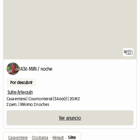
13
1436 MXN / noche
Por descubrir
Suite Arlequín
Casa entera | Cournonterral (34660) | 20 M2
2 pers. | Mínimo 2 noches
Ver anuncio
Casa entera
›
Occitania
›
Hérault
›
Sète