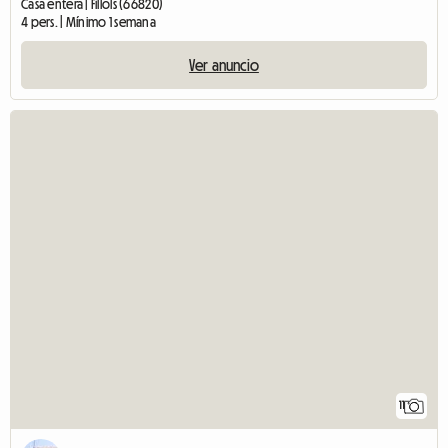
Casa entera | Fillols (66820)
4 pers. | Mínimo 1 semana
Ver anuncio
11