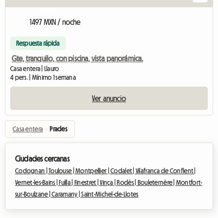
1497 MXN / noche
Respuesta rápida
Gte, tranquilo, con piscina, vista panorámica.
Casa entera | Llauro
4 pers. | Mínimo 1 semana
Ver anuncio
Casa entera
›
Prades
Ciudades cercanas
Codognan |
Toulouse |
Montpellier |
Codalet |
Vilafranca de Conflent |
Vernet-les-Bains |
Fuilla |
Finestret |
Vinça |
Rodès |
Bouleternère |
Montfort-
sur-Boulzane |
Caramany |
Saint-Michel-de-Llotes