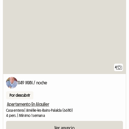
4
1149 MXN / noche
Por descubrir
Apartamento En Alquiler
Casa entera | Amélie-les-Bains-Palalda (66110)
4 pers. | Mínimo 1 semana
Ver anuncio