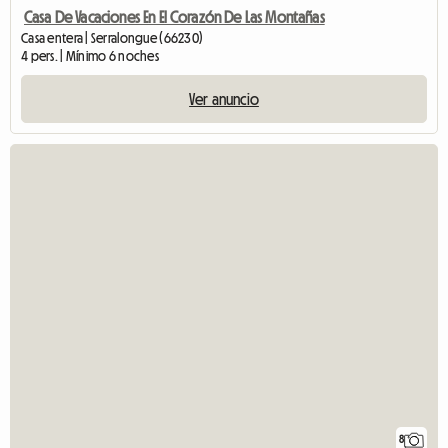
Casa De Vacaciones En El Corazón De Las Montañas
Casa entera | Serralongue (66230)
4 pers. | Mínimo 6 noches
Ver anuncio
8