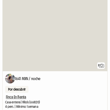
3
1641 MXN / noche
Por descubrir
Finca En Renta
Casa entera | Fillols (66820)
4 pers. | Mínimo 1 semana