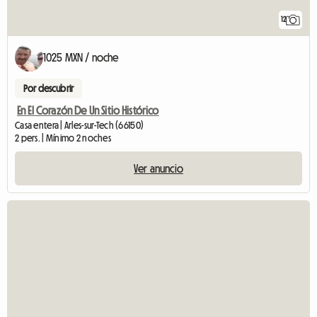
12
1025 MXN / noche
Por descubrir
En El Corazón De Un Sitio Histórico
Casa entera | Arles-sur-Tech (66150)
2 pers. | Mínimo 2 noches
Ver anuncio