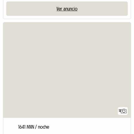
Ver anuncio
12
1641 MXN / noche