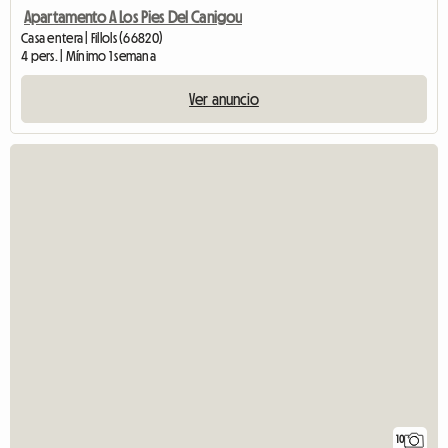
Apartamento A Los Pies Del Canigou
Casa entera | Fillols (66820)
4 pers. | Mínimo 1 semana
Ver anuncio
10