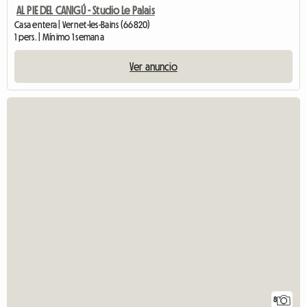
AL PIE DEL CANIGÚ - Studio Le Palais
Casa entera | Vernet-les-Bains (66820)
1 pers. | Mínimo 1 semana
Ver anuncio
8