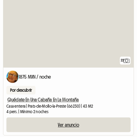
22
1875 MXN / noche
Por descubrir
Quédate En Una Cabaña En La Montaña
Casa entera | Prats-de-Mollo-la-Preste (66230) | 43 M2
4 pers. | Mínimo 2 noches
Ver anuncio