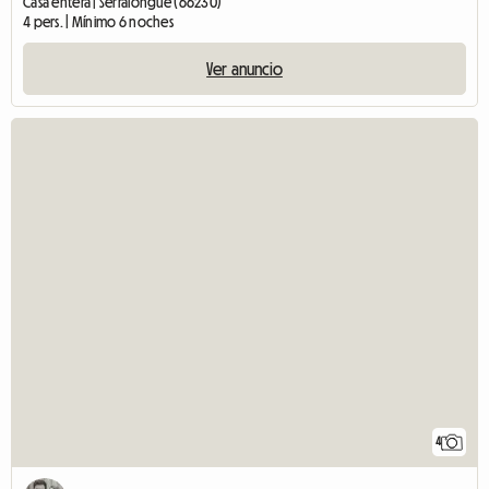
Casa entera | Serralongue (66230)
4 pers. | Mínimo 6 noches
Ver anuncio
4