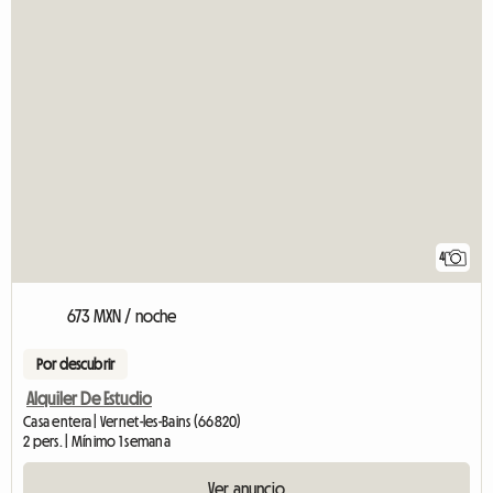
4
673 MXN / noche
Por descubrir
Alquiler De Estudio
Casa entera | Vernet-les-Bains (66820)
2 pers. | Mínimo 1 semana
Ver anuncio