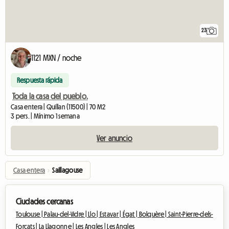
23
1121 MXN / noche
Respuesta rápida
Toda la casa del pueblo.
Casa entera | Quillan (11500) | 70 M2
3 pers. | Mínimo 1 semana
Ver anuncio
Casa entera
›
Saillagouse
Ciudades cercanas
Toulouse |
Palau-del-Vidre |
Llo |
Estavar |
Égat |
Bolquère |
Saint-Pierre-dels-
Forcats |
La Llagonne |
Les Angles |
Les Angles