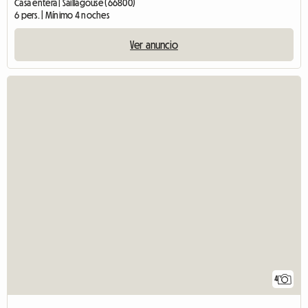
Casa entera | Saillagouse (66800)
6 pers. | Mínimo 4 noches
Ver anuncio
4