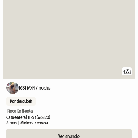
3
1631 MXN / noche
Por descubrir
Finca En Renta
Casa entera | Fillols (66820)
4 pers. | Mínimo 1 semana
Ver anuncio