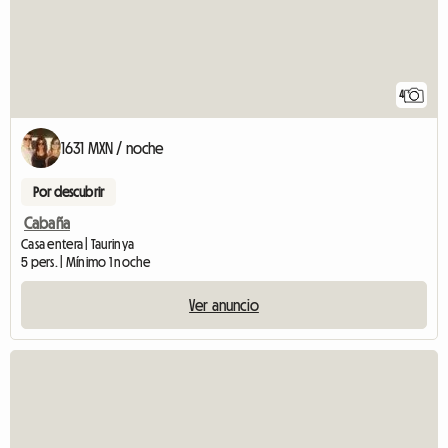
4
1631 MXN / noche
Por descubrir
Cabaña
Casa entera | Taurinya
5 pers. | Mínimo 1 noche
Ver anuncio