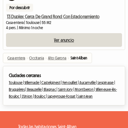
Por descubrir
T3 Duplex Cerca De Grand Rond Con Estacionamiento
Casa entera | Toulouse | 55 M2
4 pers. | Mínimo 1 noche
Ver anuncio
Casa entera
›
Occitania
›
Alto Garona
›
Saint-Alban
Ciudades cercanas
Toulouse |
Villemade |
Castelginest |
Fenouillet |
Aucamville |
Lespinasse |
Bruguières |
Beauzelle |
Blagnac |
Saint-Jory |
Montberon |
Villeneuve-lès-
Bouloc |
L'Union |
Bouloc |
Lapeyrouse-Fossat |
Saint-Jean
Todas las habitaciones Saint-Alban