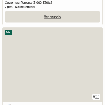
Casa entera | Toulouse (31000) | 30 M2
2 pers. | Mínimo 2 meses
Ver anuncio
Video
12