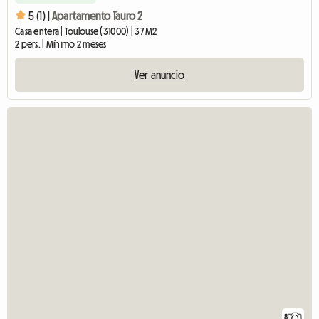
5 (1) |
Apartamento Tauro 2
Casa entera | Toulouse (31000) | 37 M2
2 pers. | Mínimo 2 meses
Ver anuncio
8