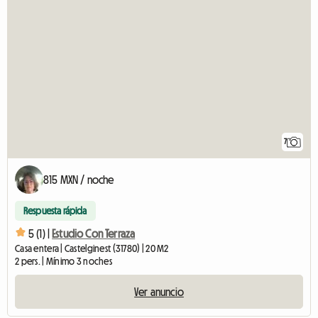
7
815 MXN / noche
Respuesta rápida
5 (1) |
Estudio Con Terraza
Casa entera | Castelginest (31780) | 20 M2
2 pers. | Mínimo 3 noches
Ver anuncio