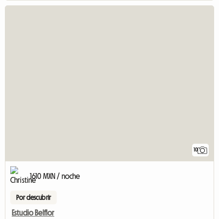
10
1610 MXN / noche
Por descubrir
Estudio Belflor