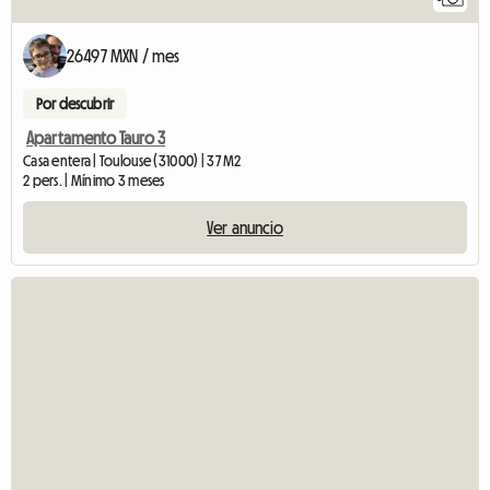
26497 MXN / mes
Por descubrir
Apartamento Tauro 3
Casa entera | Toulouse (31000) | 37 M2
2 pers. | Mínimo 3 meses
Ver anuncio