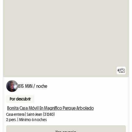
6
815 MXN / noche
Por descubrir
Bonita Casa Móvil En Magnífico Parque Arbolado
Casa entera | Saint-Jean (31240)
2 pers. | Mínimo 6 noches