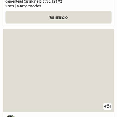
Casa entera | Castelginest (31780) | 23 M2
2 pers. | Mínimo 2 noches
Ver anuncio
4