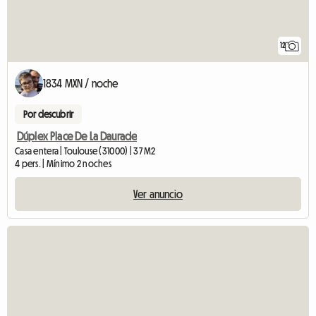
12
1834 MXN / noche
Por descubrir
Dúplex Place De La Daurade
Casa entera | Toulouse (31000) | 37 M2
4 pers. | Mínimo 2 noches
Ver anuncio