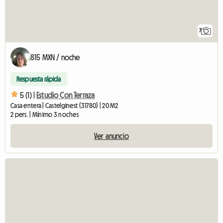
7
815 MXN / noche
Respuesta rápida
5 (1) |
Estudio Con Terraza
Casa entera | Castelginest (31780) | 20 M2
2 pers. | Mínimo 3 noches
Ver anuncio