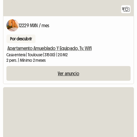
11
12229 MXN / mes
Por descubrir
Apartamento Amueblado Y Equipado, Tv, Wifi
Casa entera | Toulouse (31500) | 20 M2
2 pers. | Mínimo 2 meses
Ver anuncio