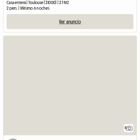
Casa entera | Toulouse (31000) | 37 M2
2 pers. | Mínimo 6 noches
Ver anuncio
5