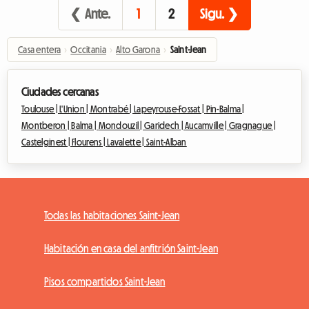
❮ Ante.
1
2
Sigu. ❯
Casa entera
›
Occitania
›
Alto Garona
›
Saint-Jean
Ciudades cercanas
Toulouse |
L'Union |
Montrabé |
Lapeyrouse-Fossat |
Pin-Balma |
Montberon |
Balma |
Mondouzil |
Garidech |
Aucamville |
Gragnague |
Castelginest |
Flourens |
Lavalette |
Saint-Alban
Todas las habitaciones Saint-Jean
Habitación en casa del anfitrión Saint-Jean
Pisos compartidos Saint-Jean