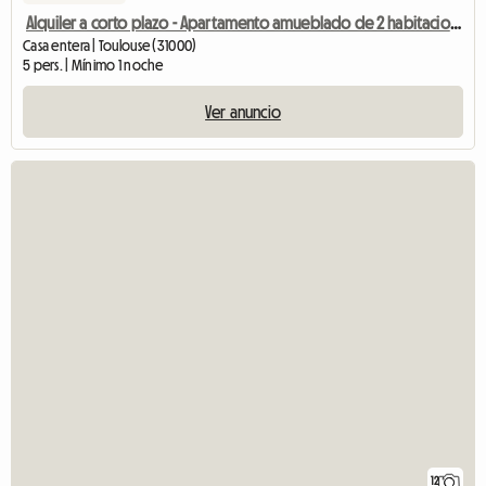
Alquiler a corto plazo - Apartamento amueblado de 2 habitaciones
Casa entera | Toulouse (31000)
5 pers. | Mínimo 1 noche
Ver anuncio
12