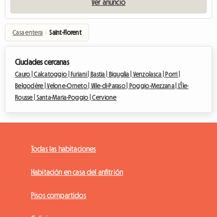
Ver anuncio
Casa entera
›
Saint-Florent
Ciudades cercanas
Cauro |
Calcatoggio |
Furiani |
Bastia |
Biguglia |
Venzolasca |
Porri |
Belgodère |
Velone-Orneto |
Ville-di-Paraso |
Poggio-Mezzana |
L'Île-
Rousse |
Santa-Maria-Poggio |
Cervione
Todas las habitaciones
Habitación en casa del anfitrión
Pisos compartidos