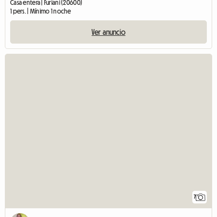
Casa entera | Furiani (20600)
1 pers. | Mínimo 1 noche
Ver anuncio
7