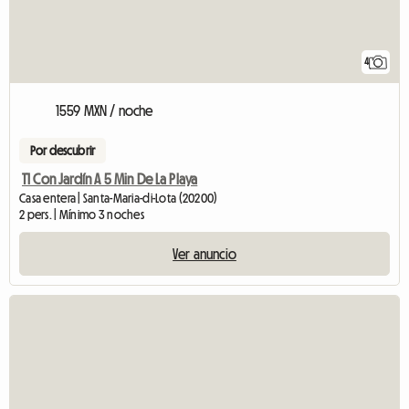
4
1559 MXN / noche
Por descubrir
T1 Con Jardín A 5 Min De La Playa
Casa entera | Santa-Maria-di-Lota (20200)
2 pers. | Mínimo 3 noches
Ver anuncio