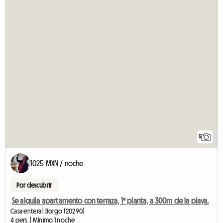
5
1025 MXN / noche
Por descubrir
Se alquila apartamento con terraza, 1ª planta, a 300m de la playa.
Casa entera | Borgo (20290)
4 pers. | Mínimo 1 noche