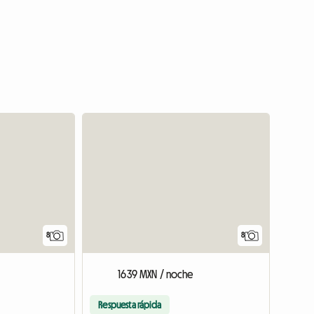
8
8
1639 MXN / noche
Respuesta rápida