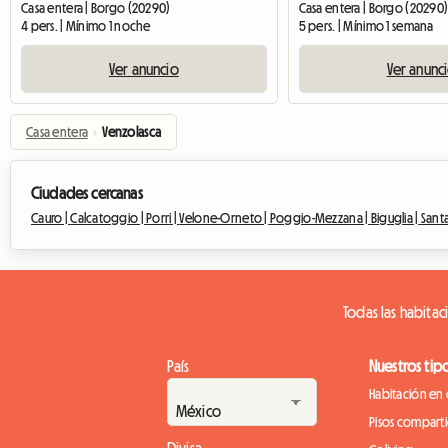
Casa entera | Borgo (20290)
Casa entera | Borgo (20290
4 pers. | Mínimo 1 noche
5 pers. | Mínimo 1 semana
Ver anuncio
Ver anunc
Casa entera
›
Venzolasca
Ciudades cercanas
Cauro |
Calcatoggio |
Porri |
Velone-Orneto |
Poggio-Mezzana |
Biguglia |
Sant
Todas las habitac
País
Nuestros tip
Habitación en 
Pisos compart