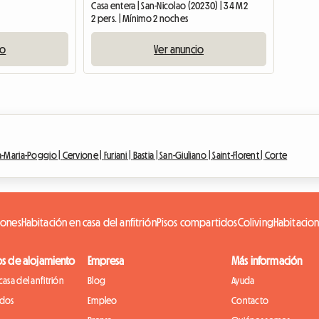
)
Casa entera | San-Nicolao (20230) | 34 M2
2 pers. | Mínimo 2 noches
io
Ver anuncio
a-Maria-Poggio |
Cervione |
Furiani |
Bastia |
San-Giuliano |
Saint-Florent |
Corte
iones
Habitación en casa del anfitrión
Pisos compartidos
Coliving
Habitacio
os de alojamiento
Empresa
Más información
casa del anfitrión
Blog
Ayuda
idos
Empleo
Contacto