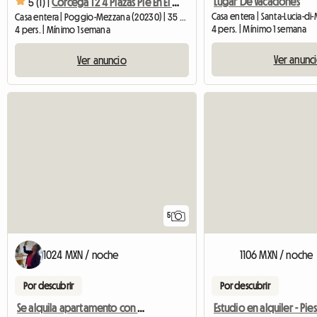
Lugar De Vacaciones
5 (1) |
Córcega T2 4 Plazas Pie En El Agua
Casa entera | Santa-Lucia-di
Casa entera | Poggio-Mezzana (20230) | 35 M2
4 pers. | Mínimo 1 semana
4 pers. | Mínimo 1 semana
Ver anunc
Ver anuncio
5
1024 MXN / noche
1106 MXN / noche
Por descubrir
Por descubrir
Se alquila apartamento con terraza, 1ª planta, a 300m de la playa.