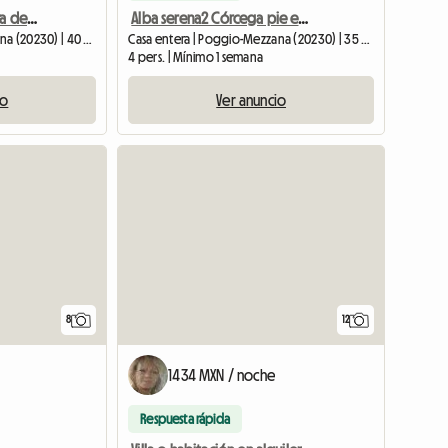
Pie en el agua 80m playa de arena
Alba serena2 Córcega pie en el agua
Casa entera | Poggio-Mezzana (20230) | 40 M2
Casa entera | Poggio-Mezzana (20230) | 35 M2
4 pers. | Mínimo 1 semana
io
Ver anuncio
8
12
1434 MXN / noche
Respuesta rápida