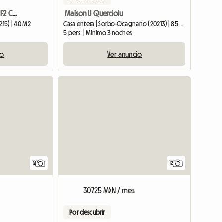
Córcega - Apartamento F2 Con Piscina, Tenis
Maison U Querciolu
215) | 40 M2
Casa entera | Sorbo-Ocagnano (20213) | 85 M2
5 pers. | Mínimo 3 noches
io
Ver anuncio
12
12
30725 MXN / mes
Por descubrir