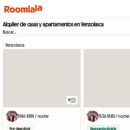
Alquiler de casas y apartamentos en Venzolasca
Buscar...
12
1946 MXN / noche
1536 MXN / noche
Por descubrir
Respuesta rápida