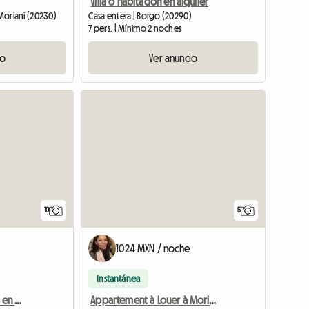
Villa o habitación en alquiler
-Moriani (20230)
Casa entera | Borgo (20290)
7 pers. | Mínimo 2 noches
io
Ver anuncio
10
5
1024 MXN / noche
Instantánea
Estudio en alquiler - Pies en el agua
Appartement à Louer à Moriani Plage