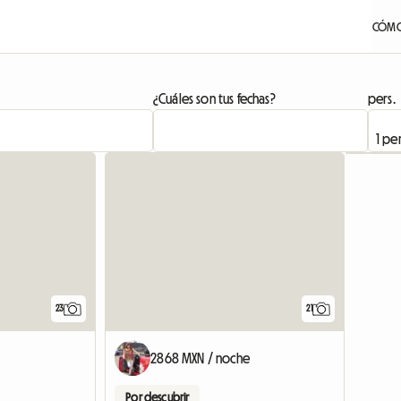
CÓMO
¿Cuáles son tus fechas?
pers.
23
21
2868 MXN / noche
Por descubrir