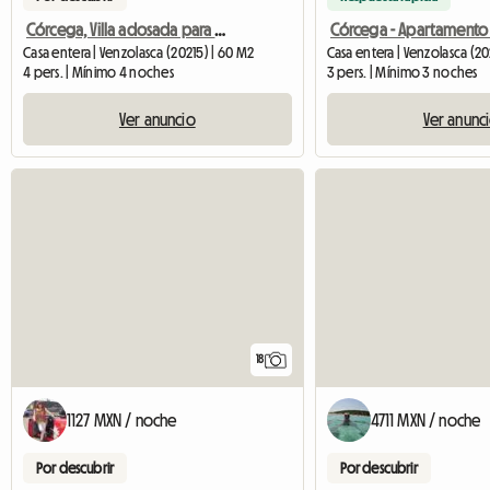
Córcega, Villa adosada para 4 personas
Casa entera | Venzolasca (20215) | 60 M2
Casa entera | Venzolasca (20
4 pers. | Mínimo 4 noches
3 pers. | Mínimo 3 noches
Ver anuncio
Ver anunc
18
1127 MXN / noche
4711 MXN / noche
Por descubrir
Por descubrir