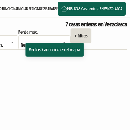
 FUNCIONA
INICIAR SESIÓN
REGISTRARSE
PUBLICAR Casa entera EN VENZOLASCA
7 casas enteras en Venzolasca
Renta máx.
+ filtros
Ver los 7 anuncios en el mapa