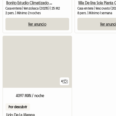
Bonito Estudio Climatizado Con Piscina
Casa entera | Venzolasca (20215) | 25 M2
Casa entera | Vescovato (20
2 pers. | Mínimo 2 noches
8 pers. | Mínimo 1 semana
Ver anuncio
Ver anunc
4
4097 MXN / noche
Por descubrir
Lido De La Marana