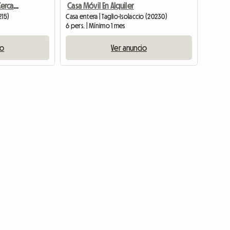
Villa De Una Sola Planta Cerca Del Mar
Casa Móvil En Alquiler
215)
Casa entera | Taglio-Isolaccio (20230)
6 pers. | Mínimo 1 mes
io
Ver anuncio