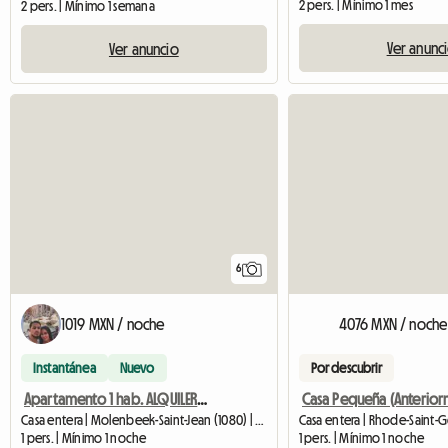
2 pers. | Mínimo 1 mes
2 pers. | Mínimo 1 semana
Ver anunc
Ver anuncio
6
1019 MXN / noche
4076 MXN / noche
Instantánea
Nuevo
Por descubrir
Apartamento 1 hab. ALQUILER DE CORTA DURACIÓN
Casa entera | Molenbeek-Saint-Jean (1080) | 75 M2
Casa entera | Rhode-Saint-
1 pers. | Mínimo 1 noche
1 pers. | Mínimo 1 noche