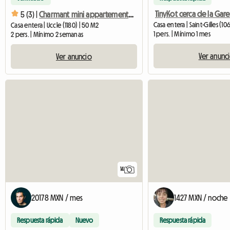
5 (3) |
Charmant mini appartement dans un sous-sol aménagé
Casa entera | Saint-Gilles (10
Casa entera | Uccle (1180) | 50 M2
1 pers. | Mínimo 1 mes
2 pers. | Mínimo 2 semanas
Ver anunc
Ver anuncio
14
20178 MXN / mes
1427 MXN / noche
Respuesta rápida
Nuevo
Respuesta rápida