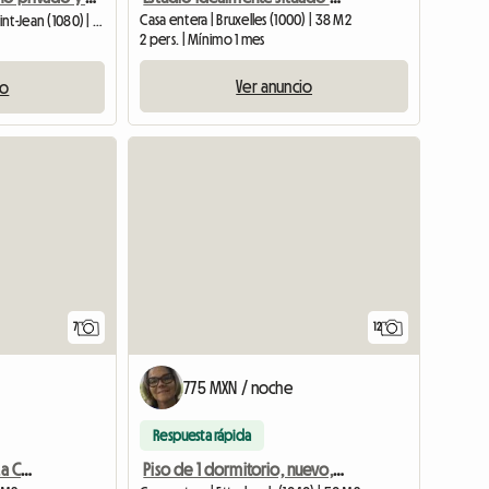
Casa entera | Bruxelles (1000) | 38 M2
Casa entera | Molenbeek-Saint-Jean (1080) | 22 M2
2 pers. | Mínimo 1 mes
Ver anuncio
io
7
12
775 MXN / noche
Respuesta rápida
Magnífico Piso Frente A La Comunidad Europea
Piso de 1 dormitorio, nuevo, a pie de metro.