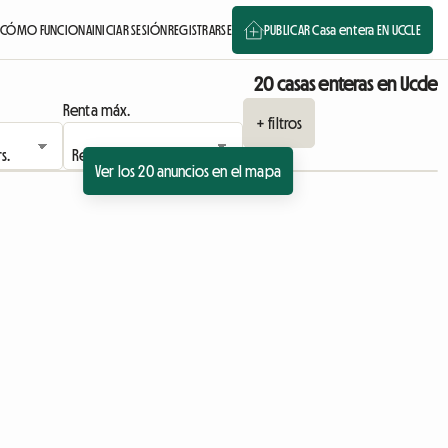
CÓMO FUNCIONA
INICIAR SESIÓN
REGISTRARSE
PUBLICAR Casa entera EN UCCLE
20 casas enteras en Uccle
Renta máx.
+ filtros
Ver los 20 anuncios en el mapa