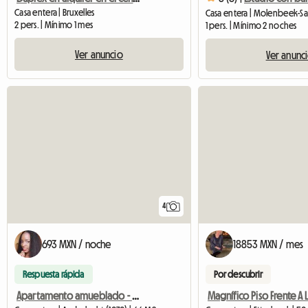
Casa entera | Bruxelles
2 pers. | Mínimo 1 mes
1 pers. | Mínimo 2 noches
Ver anuncio
Ver anunc
4
693 MXN / noche
18853 MXN / mes
Respuesta rápida
Por descubrir
Apartamento amueblado - un DORMITORIO, SALÓN, DUCHA