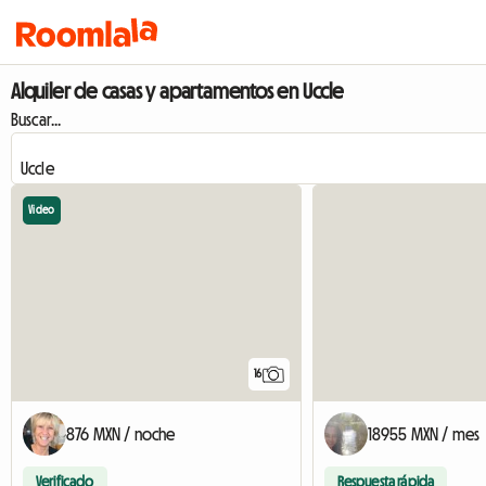
Alquiler de casas y apartamentos en Uccle
Buscar...
Video
16
876 MXN / noche
18955 MXN / mes
Verificado
Respuesta rápida