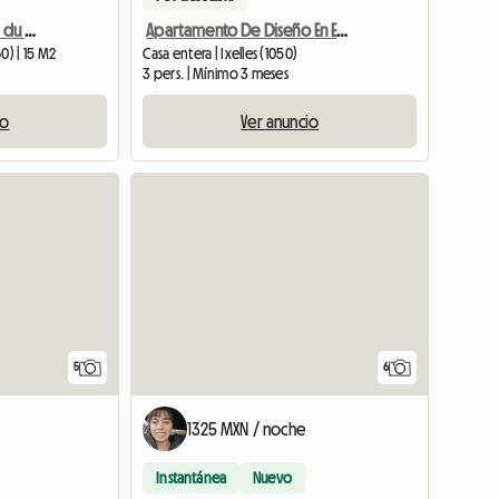
TinyKot cerca de la Gare du Midi y Parc @SaintGilles
Apartamento De Diseño En El Corazón De Bruselas
60) | 15 M2
Casa entera | Ixelles (1050)
3 pers. | Mínimo 3 meses
io
Ver anuncio
5
6
1325 MXN / noche
Instantánea
Nuevo