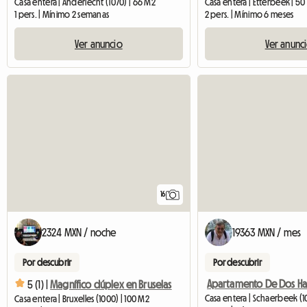
Casa entera | Anderlecht (1070) | 66 M2
Casa entera | Etterbeek | 5
1 pers. | Mínimo 2 semanas
2 pers. | Mínimo 6 meses
Ver anuncio
Ver anunc
16
2324 MXN / noche
19363 MXN / mes
Por descubrir
Por descubrir
5 (1) |
Magnífico dúplex en Bruselas
Casa entera | Schaerbeek (10
Casa entera | Bruxelles (1000) | 100 M2