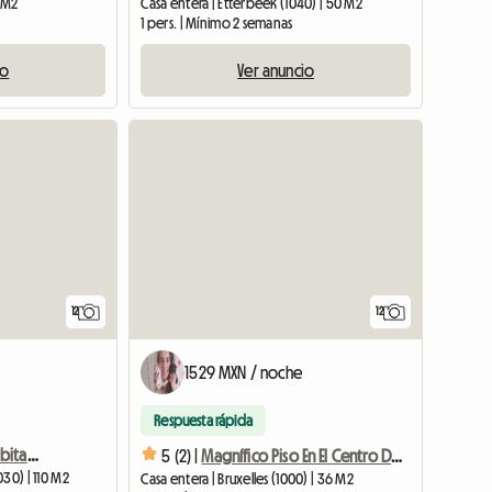
0 M2
Casa entera | Etterbeek (1040) | 50 M2
1 pers. | Mínimo 2 semanas
io
Ver anuncio
12
12
1529 MXN / noche
Respuesta rápida
Apartamento De Dos Habitaciones
5 (2) |
Magnífico Piso En El Centro De Bruselas. Cerca De Todo
30) | 110 M2
Casa entera | Bruxelles (1000) | 36 M2