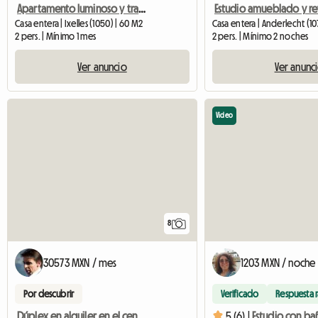
Apartamento luminoso y tranquilo con terraza
Casa entera | Ixelles (1050) | 60 M2
Casa entera | Anderlecht (10
2 pers. | Mínimo 1 mes
2 pers. | Mínimo 2 noches
Ver anuncio
Ver anunc
Video
8
30573 MXN / mes
1203 MXN / noche
Por descubrir
Verificado
Respuesta 
Dúplex en alquiler en el centro de Bruselas
5 (6) |