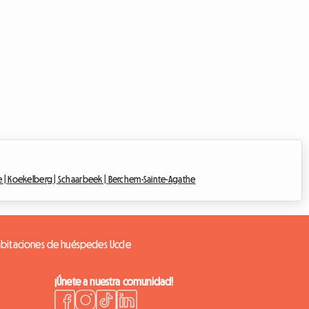
e |
Koekelberg |
Schaarbeek |
Berchem-Sainte-Agathe
bitaciones de huéspedes Uccle
¡Únete a nuestra comunidad!