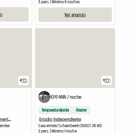
3 pers. | Mínimo 5 noches
io
Ver anuncio
4
9
1019 MXN / noche
Respuesta rápida
Master
Casa Pequeña (Anteriormente Establos)
Estudio Independiente
Genèse
Casa entera | Schaerbeek (1030) | 25 M2
2 pers. | Mínimo 1 noche