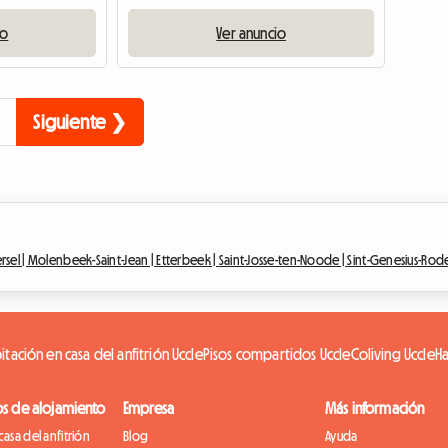
io
Ver anuncio
Siguiente ❯
rsel |
Molenbeek-Saint-Jean |
Etterbeek |
Saint-Josse-ten-Noode |
Sint-Genesius-Rod
itación en casa del anfitrión Uccle
Pisos compartidos Uccle
Coliving Uccle
Ha
os de alojamiento
Empresa
Más información
casa del anfitrión
Blog
Ayuda