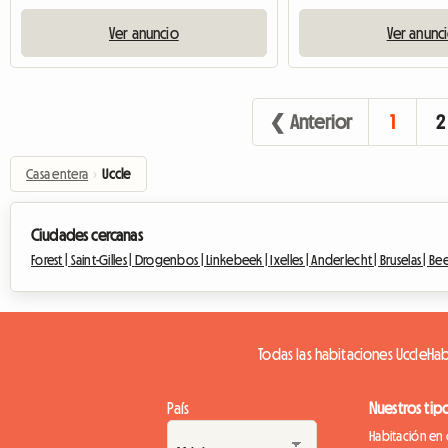
Ver anuncio
Ver anunc
❮ Anterior
1
2
Casa entera
›
Uccle
Ciudades cercanas
Forest |
Saint-Gilles |
Drogenbos |
Linkebeek |
Ixelles |
Anderlecht |
Bruselas |
Bee
Todas las habitaciones Uccle
Hab
País
Nuestros tip
Habitación en 