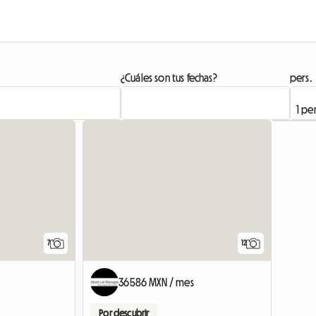
¿Cuáles son tus fechas?
pers.
7
12
36586 MXN / mes
Por descubrir