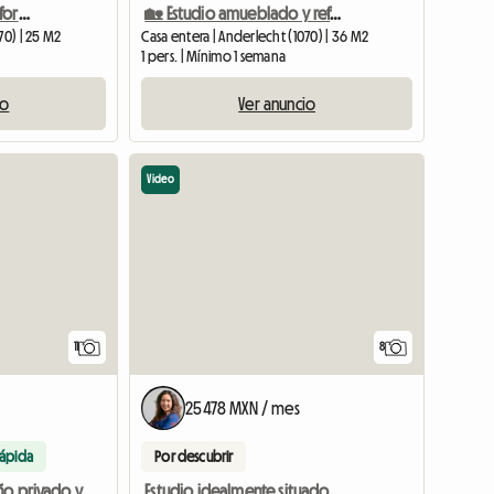
Estudio amueblado y reformado – Anderlecht, a 10 min del centro de la ciudad
🏡 Estudio amueblado y reformado de 35 m² en alquiler – Anderlecht
70) | 25 M2
Casa entera | Anderlecht (1070) | 36 M2
1 pers. | Mínimo 1 semana
io
Ver anuncio
Video
11
8
25478 MXN / mes
rápida
Por descubrir
Estudio idealmente situado en el barrio europeo.
Estudio con baño privado y terraza orientada al sur