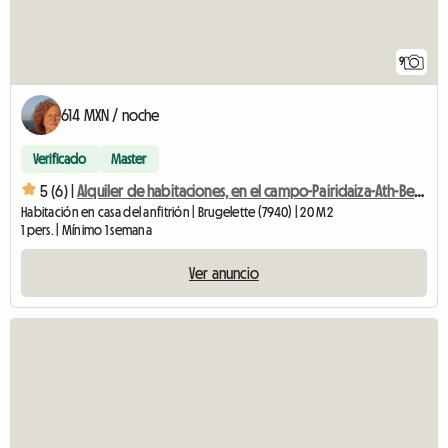
9
614 MXN / noche
Verificado
Master
5 (6) |
Alquiler de habitaciones, en el campo-Pairidaiza-Ath-Beloeil-Mons-
Habitación en casa del anfitrión | Brugelette (7940) | 20 M2
1 pers. | Mínimo 1 semana
Ver anuncio