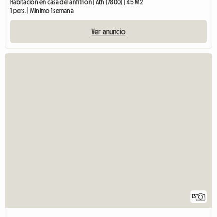
Habitación en casa del anfitrión | Ath (7800) | 45 M2
1 pers. | Mínimo 1 semana
Ver anuncio
13