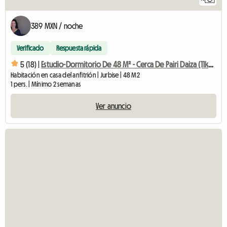
389 MXN / noche
Verificado
Respuesta rápida
5 (18) |
Estudio-Dormitorio De 48 M² - Cerca De Pairi Daiza (11kms)
Habitación en casa del anfitrión | Jurbise | 48 M2
1 pers. | Mínimo 2 semanas
Ver anuncio