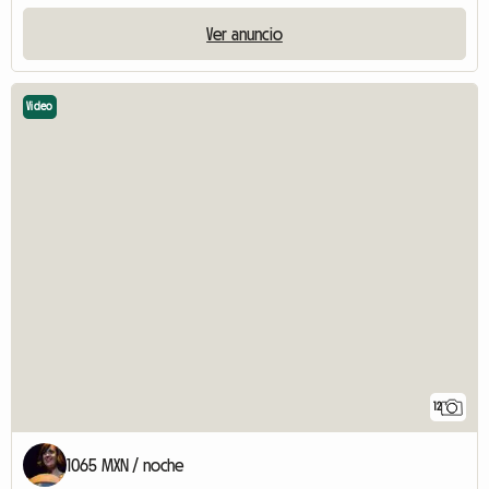
Ver anuncio
Video
12
1065 MXN / noche