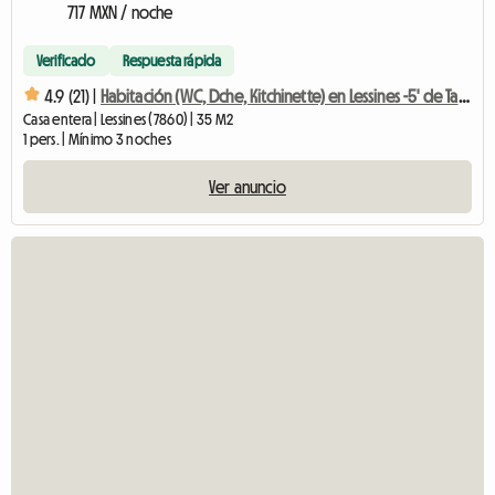
717 MXN / noche
Verificado
Respuesta rápida
4.9 (21) |
Habitación (WC, Dche, Kitchinette) en Lessines -5' de Takeda-
Casa entera | Lessines (7860) | 35 M2
1 pers. | Mínimo 3 noches
Ver anuncio