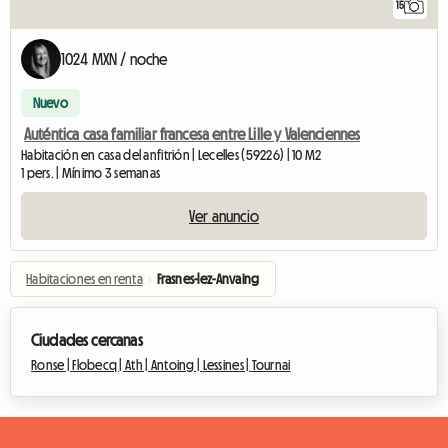
15
1024 MXN / noche
Nuevo
Auténtica casa familiar francesa entre Lille y Valenciennes
Habitación en casa del anfitrión | Lecelles (59226) | 10 M2
1 pers. | Mínimo 3 semanas
Ver anuncio
Habitaciones en renta
›
Frasnes-lez-Anvaing
Ciudades cercanas
Ronse |
Flobecq |
Ath |
Antoing |
Lessines |
Tournai