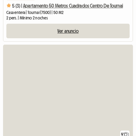
5 (3) |
Apartamento 50 Metros Cuadrados Centro De Tournai
Casa entera | Tournai (7500) | 50 M2
2 pers. | Mínimo 2 noches
Ver anuncio
5