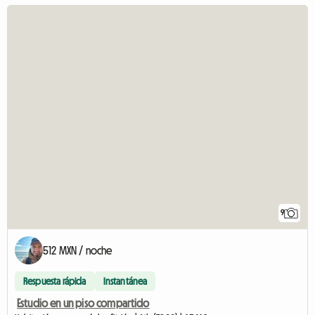
9
512 MXN / noche
Respuesta rápida
Instantánea
Estudio en un piso compartido