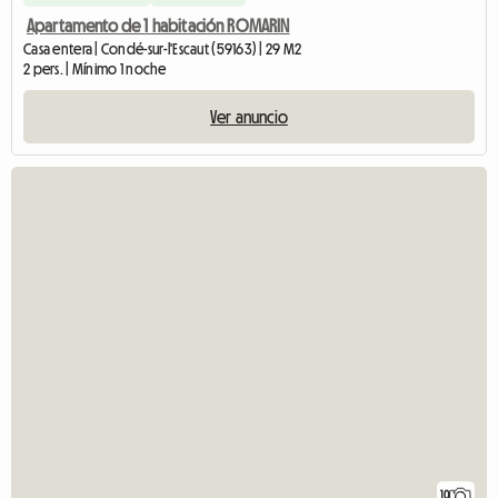
Apartamento de 1 habitación ROMARIN
Casa entera | Condé-sur-l'Escaut (59163) | 29 M2
2 pers. | Mínimo 1 noche
Ver anuncio
10