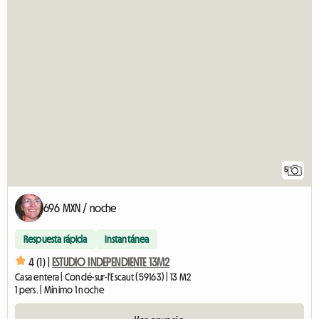
5
696 MXN / noche
Respuesta rápida
Instantánea
4 (1) |
ESTUDIO INDEPENDIENTE 13M2
Casa entera | Condé-sur-l'Escaut (59163) | 13 M2
1 pers. | Mínimo 1 noche