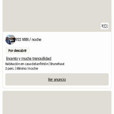
3
922 MXN / noche
Por descubrir
Encanto y mucha tranquilidad
Habitación en casa del anfitrión | Brunehaut
2 pers. | Mínimo 1 noche
Ver anuncio